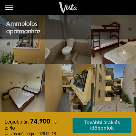
Ammolofos
apatmanház
74.900
Legjobb ár:
Ft-
További árak és
tól/fő
időpontok
Utazás időpontja: 2026-09-18 -