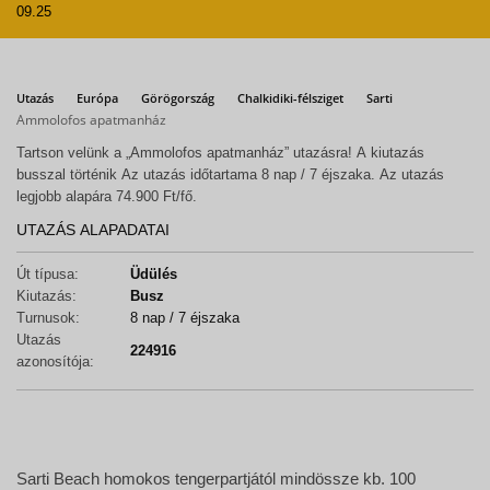
09.25
Utazás
Európa
Görögország
Chalkidiki-félsziget
Sarti
Ammolofos apatmanház
Tartson velünk a „Ammolofos apatmanház” utazásra! A kiutazás
busszal történik Az utazás időtartama 8 nap / 7 éjszaka. Az utazás
legjobb alapára 74.900 Ft/fő.
UTAZÁS ALAPADATAI
Út típusa:
Üdülés
Kiutazás:
Busz
Turnusok:
8 nap / 7 éjszaka
Utazás
224916
azonosítója:
Sarti Beach homokos tengerpartjától mindössze kb. 100