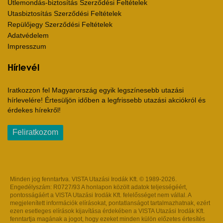
Útlemondás-biztosítás Szerződési Feltételek
Utasbiztosítás Szerződési Feltételek
Repülőjegy Szerződési Feltételek
Adatvédelem
Impresszum
Hírlevél
Iratkozzon fel Magyarország egyik legszínesebb utazási
hírlevelére! Értesüljön időben a legfrissebb utazási akciókról és
érdekes hírekről!
Feliratkozom
Minden jog fenntartva. VISTA Utazási Irodák Kft. © 1989-2026.
Engedélyszám: R0727/93 A honlapon közölt adatok teljességéért,
pontosságáért a VISTA Utazási Irodák Kft. felelősséget nem vállal. A
megjelenített információk elírásokat, pontatlanságot tartalmazhatnak, ezért
ezen esetleges elírások kijavítása érdekében a VISTA Utazási Irodák Kft.
fenntartja magának a jogot, hogy ezeket minden külön előzetes értesítés