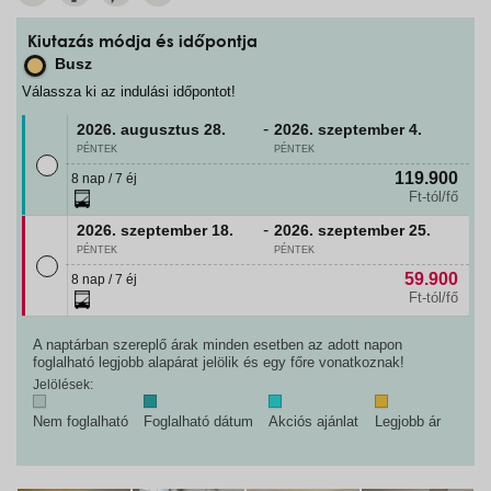
Kiutazás módja és időpontja
Busz
Válassza ki az indulási időpontot!
-
2026. augusztus
28.
2026. szeptember
4.
PÉNTEK
PÉNTEK
119.900
8 nap / 7 éj
Ft-tól/fő
-
2026. szeptember
18.
2026. szeptember
25.
PÉNTEK
PÉNTEK
59.900
8 nap / 7 éj
Ft-tól/fő
A naptárban szereplő árak minden esetben az adott napon
foglalható legjobb alapárat jelölik és egy főre vonatkoznak!
Jelölések:
Nem foglalható
Foglalható dátum
Akciós ajánlat
Legjobb ár