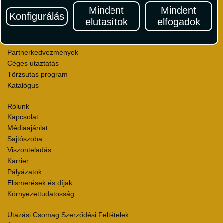
Vízumügyintézés
Mindent
Mindent
Konfigurálás
Autóbérlés
elutasítok
elfogadok
Utazási utalványok
Szállásértékelések
Partnerkedvezmények
Céges utaztatás
Törzsutas program
Katalógus
Rólunk
Kapcsolat
Médiaajánlat
Sajtószoba
Viszonteladás
Karrier
Pályázatok
Elismerések és díjak
Környezettudatosság
Utazási Csomag Szerződési Feltételek