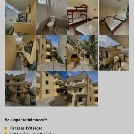
Az alapár tartalmazza*:
Kiutazás költségét
7 éj szállást ellátás nélkül.