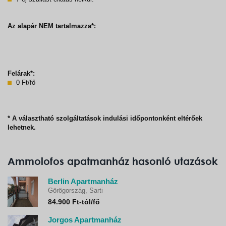
Az alapár NEM tartalmazza*:
Felárak*:
0 Ft/fő
* A választható szolgáltatások indulási időpontonként eltérőek
lehetnek.
Ammolofos apatmanház hasonló utazások
Berlin Apartmanház
Görögország, Sarti
84.900 Ft-tól/fő
Jorgos Apartmanház