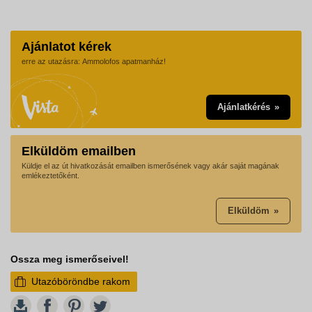
Ajánlatot kérek
erre az utazásra: Ammolofos apatmanház!
Ajánlatkérés
Elküldöm emailben
Küldje el az út hivatkozását emailben ismerősének vagy akár saját magának
emlékeztetőként.
Elküldöm
Ossza meg ismerőseivel!
Utazóböröndbe rakom
W