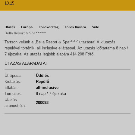
10.15
Utazás
Európa
Törökország
Török Riviéra
Side
Bella Resort & Spa*****
Tartson velünk a „Bella Resort & Spa*****” utazásra! A kiutazás
repülővel történik, all inclusive ellátással. Az utazás időtartama 8 nap /
7 éjszaka. Az utazás legjobb alapára 414.208 Ft/fő.
UTAZÁS ALAPADATAI
Út típusa:
Üdülés
Kiutazás:
Repülő
Ellátás:
all inclusive
Turnusok:
8 nap / 7 éjszaka
Utazás
200093
azonosítója: