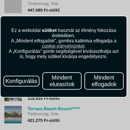
Törökország, Side
447.085 Ft-tól/fő
Kirman Hotels Sidemarin Beach*****
Törökország, Side
Ez a weboldal
sütiket
használ az élmény fokozása
470.495 Ft-tól/fő
érdekében.
A „Mindent elfogadok”, gombra kattintva elfogadja a
Seher Side Quality Resort & Spa*****
cookie-irányelvünket
.
Törökország, Side
A „Konfigurálás” gomb segítségével kiválaszthatja azt
450.710 Ft-tól/fő
is, hogy mely sütiket kívánja engedélyezni.
Melas Holiday Village*****
Törökország, Side
359.610 Ft-tól/fő
Mindent
Mindent
Konfigurálás
elutasítok
elfogadok
Terrace Elite Resort*****
Törökország, Side
318.855 Ft-tól/fő
Terrace Beach Resort*****
Törökország, Side
421.275 Ft-tól/fő