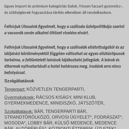
Egyes import és prémium kategóriás italok, frissen facsart gyümölcs-,
és zöldséglevek fogyasztása térítés ellenében áll rendelkezésre.
Felhívjuk Utasaink figyelmét, hogy a szálloda üzletpolitikája szerint
a vacsorák során alkalmi öltözet viselése elvárt.
Felhívjuk Utasaink figyelmét, hogy a szállodák ellátottságától és az
időjárási körülményektől függően változhat az egyes ellátástípusok
tartalma, a feltüntetett leírások tájékoztató jellegűek. A bárok és
éttermek nyitvatartását a hotel határozza meg, irodánk erre nincs
befolyással.
Szolgáltatások
Tengerpart:
KÖZVETLEN TENGERPARTI,
Gyermekeknek:
RÁCSOS KISÁGY, MINI KLUB,
GYERMEKMEDENCE, MINIDISZKÓ, JÁTSZÓTÉR,
Szolgáltatások:
BÁR, TENGERPARTI BÁR,
STRANDTÖRÖLKÖZÖ, ORVOSI ÜGYELET*, FODRÁSZAT*,
MOSODA*, LOBBY BÁR, KÜLSŐ MEDENCE, MEDENCE
BÁR, AUTÓBÉRLÉS*, KÖZPONTI ÉTTEREM, ÜZLETEK*,