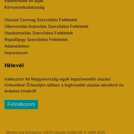
Elismerések és díjak
Környezettudatosság
Utazási Csomag Szerződési Feltételek
Útlemondás-biztosítás Szerződési Feltételek
Utasbiztosítás Szerződési Feltételek
Repülőjegy Szerződési Feltételek
Adatvédelem
Impresszum
Hírlevél
Iratkozzon fel Magyarország egyik legszínesebb utazási
hírlevelére! Értesüljön időben a legfrissebb utazási akciókról és
érdekes hírekről!
Feliratkozom
Minden jog fenntartva. VISTA Utazási Irodák Kft. © 1989-2026.