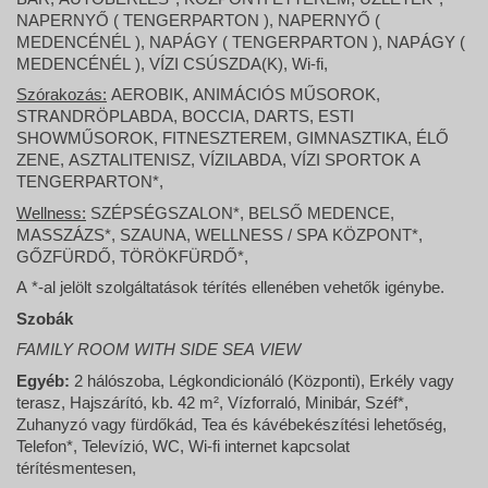
NAPERNYŐ ( TENGERPARTON ), NAPERNYŐ (
MEDENCÉNÉL ), NAPÁGY ( TENGERPARTON ), NAPÁGY (
MEDENCÉNÉL ), VÍZI CSÚSZDA(K), Wi-fi,
Szórakozás:
AEROBIK, ANIMÁCIÓS MŰSOROK,
STRANDRÖPLABDA, BOCCIA, DARTS, ESTI
SHOWMŰSOROK, FITNESZTEREM, GIMNASZTIKA, ÉLŐ
ZENE, ASZTALITENISZ, VÍZILABDA, VÍZI SPORTOK A
TENGERPARTON*,
Wellness:
SZÉPSÉGSZALON*, BELSŐ MEDENCE,
MASSZÁZS*, SZAUNA, WELLNESS / SPA KÖZPONT*,
GŐZFÜRDŐ, TÖRÖKFÜRDŐ*,
A *-al jelölt szolgáltatások térítés ellenében vehetők igénybe.
Szobák
FAMILY ROOM WITH SIDE SEA VIEW
Egyéb:
2 hálószoba, Légkondicionáló (Központi), Erkély vagy
terasz, Hajszárító, kb. 42 m², Vízforraló, Minibár, Széf*,
Zuhanyzó vagy fürdőkád, Tea és kávébekészítési lehetőség,
Telefon*, Televízió, WC, Wi-fi internet kapcsolat
térítésmentesen,