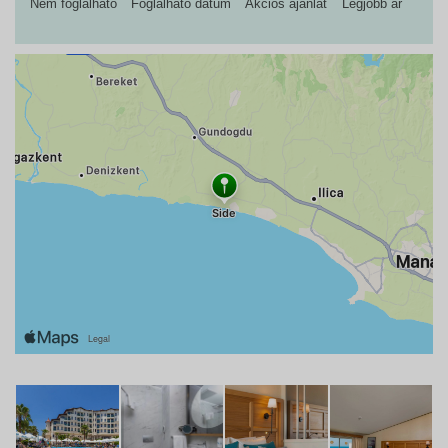
Nem foglalható
Foglalható dátum
Akciós ajánlat
Legjobb ár