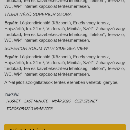
fürdőkád, Tea és kávébekészítési lehetőség, Telefon*, Televízió,
WC, Wi-fi internet kapcsolat térítésmentesen,
TÁJRA NÉZŐ SUPERIOR SZOBA
Egyéb:
Légkondicionáló (Központi), Erkély vagy terasz,
Hajszárító, kb. 24 m², Vízforraló, Minibár, Széf*, Zuhanyzó vagy
fürdőkád, Tea és kávébekészítési lehetőség, Telefon*, Televízió,
WC, Wi-fi internet kapcsolat térítésmentesen,
SUPERIOR ROOM WITH SIDE SEA VIEW
Egyéb:
Légkondicionáló (Központi), Erkély vagy terasz,
Hajszárító, kb. 24 m², Vízforraló, Minibár, Széf*, Zuhanyzó vagy
fürdőkád, Tea és kávébekészítési lehetőség, Telefon*, Televízió,
WC, Wi-fi internet kapcsolat térítésmentesen,
A *-al jelölt szolgáltatások térítés ellenében vehetők igénybe.
CIMKÉK:
HÚSVÉT
LAST MINUTE
NYÁR 2026
ŐSZI SZÜNET
TÖRÖKORSZÁG NYÁR 2026