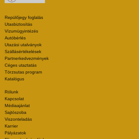
Repülőjegy foglalás
Utasbiztosítás
Vízumügyintézés
Autóbérlés
Utazási utalványok
Szállásértékelések
Partnerkedvezmények
Céges utaztatás
Törzsutas program
Katalógus
Rólunk
Kapcsolat
Médiaajánlat
Sajtószoba
Viszonteladás
Karrier
Pályázatok