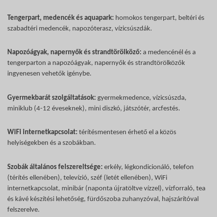
Tengerpart, medencék és aquapark:
homokos tengerpart, beltéri és
szabadtéri medencék, napozóterasz, vízicsúszdák.
Napozóágyak, napernyők és strandtörölköző:
a medencénél és a
tengerparton a napozóágyak, napernyők és strandtörölközők
ingyenesen vehetők igénybe.
Gyermekbarát szolgáltatások:
gyermekmedence, vízicsúszda,
miniklub (4-12 éveseknek), mini diszkó, játszótér, arcfestés.
WiFi internetkapcsolat:
térítésmentesen érhető el a közös
helyiségekben és a szobákban.
Szobák általános felszereltsége:
erkély, légkondicionáló, telefon
(térítés ellenében), televízió, széf (letét ellenében), WiFi
internetkapcsolat, minibár (naponta újratöltve vízzel), vízforraló, tea
és kávé készítési lehetőség, fürdőszoba zuhanyzóval, hajszárítóval
felszerelve.