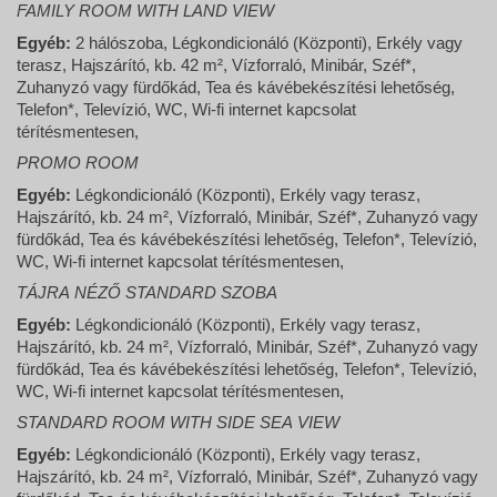
FAMILY ROOM WITH LAND VIEW
Egyéb:
2 hálószoba, Légkondicionáló (Központi), Erkély vagy
terasz, Hajszárító, kb. 42 m², Vízforraló, Minibár, Széf*,
Zuhanyzó vagy fürdőkád, Tea és kávébekészítési lehetőség,
Telefon*, Televízió, WC, Wi-fi internet kapcsolat
térítésmentesen,
PROMO ROOM
Egyéb:
Légkondicionáló (Központi), Erkély vagy terasz,
Hajszárító, kb. 24 m², Vízforraló, Minibár, Széf*, Zuhanyzó vagy
fürdőkád, Tea és kávébekészítési lehetőség, Telefon*, Televízió,
WC, Wi-fi internet kapcsolat térítésmentesen,
TÁJRA NÉZŐ STANDARD SZOBA
Egyéb:
Légkondicionáló (Központi), Erkély vagy terasz,
Hajszárító, kb. 24 m², Vízforraló, Minibár, Széf*, Zuhanyzó vagy
fürdőkád, Tea és kávébekészítési lehetőség, Telefon*, Televízió,
WC, Wi-fi internet kapcsolat térítésmentesen,
STANDARD ROOM WITH SIDE SEA VIEW
Egyéb:
Légkondicionáló (Központi), Erkély vagy terasz,
Hajszárító, kb. 24 m², Vízforraló, Minibár, Széf*, Zuhanyzó vagy