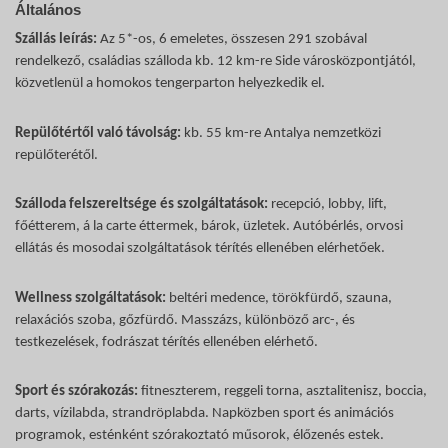
Általános
Szállás leírás:
Az 5*-os, 6 emeletes, összesen 291 szobával
rendelkező, családias szálloda kb. 12 km-re Side városközpontjától,
közvetlenül a homokos tengerparton helyezkedik el.
Repülőtértől való távolság:
kb. 55 km-re Antalya nemzetközi
repülőterétől.
Szálloda felszereltsége és szolgáltatások:
recepció, lobby, lift,
főétterem, á la carte éttermek, bárok, üzletek. Autóbérlés, orvosi
ellátás és mosodai szolgáltatások térítés ellenében elérhetőek.
Wellness szolgáltatások:
beltéri medence, törökfürdő, szauna,
relaxációs szoba, gőzfürdő. Masszázs, különböző arc-, és
testkezelések, fodrászat térítés ellenében elérhető.
Sport és szórakozás:
fitneszterem, reggeli torna, asztalitenisz, boccia,
darts, vízilabda, strandröplabda. Napközben sport és animációs
programok, esténként szórakoztató műsorok, élőzenés estek.