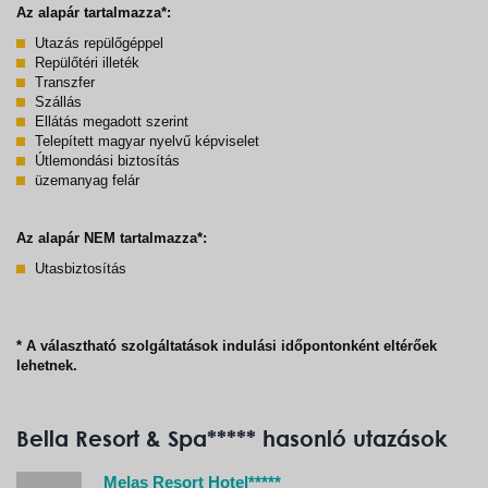
Az alapár tartalmazza*:
Utazás repülőgéppel
Repülőtéri illeték
Transzfer
Szállás
Ellátás megadott szerint
Telepített magyar nyelvű képviselet
Útlemondási biztosítás
üzemanyag felár
Az alapár NEM tartalmazza*:
Utasbiztosítás
* A választható szolgáltatások indulási időpontonként eltérőek
lehetnek.
Bella Resort & Spa***** hasonló utazások
Melas Resort Hotel*****