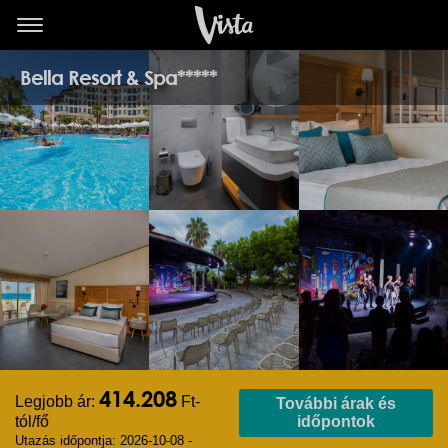
Bella Resort & Spa*****
414.208
Legjobb ár:
Ft-
További árak és
tól/fő
időpontok
Utazás időpontja: 2026-10-08 -