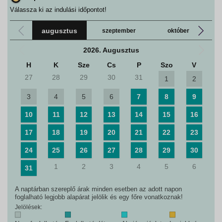
Válassza ki az indulási időpontot!
augusztus
szeptember
október
2026. Augusztus
H
K
Sze
Cs
P
Szo
V
27
28
29
30
31
1
2
3
4
5
6
7
8
9
10
11
12
13
14
15
16
17
18
19
20
21
22
23
24
25
26
27
28
29
30
1
2
3
4
5
6
31
A naptárban szereplő árak minden esetben az adott napon
foglalható legjobb alapárat jelölik és egy főre vonatkoznak!
Jelölések: