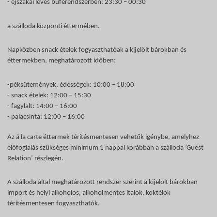
- éjszakai leves büférendszerben: 23:30 – 00:30
a szálloda központi éttermében.
Napközben snack ételek fogyaszthatóak a kijelölt bárokban és
éttermekben, meghatározott időben:
-péksütemények, édességek: 10:00 – 18:00
- snack ételek: 12:00 – 15:30
- fagylalt: 14:00 – 16:00
- palacsinta: 12:00 – 16:00
Az á la carte éttermek térítésmentesen vehetők igénybe, amelyhez
előfoglalás szükséges minimum 1 nappal korábban a szálloda ’Guest
Relation’ részlegén.
A szálloda által meghatározott rendszer szerint a kijelölt bárokban
import és helyi alkoholos, alkoholmentes italok, koktélok
térítésmentesen fogyaszthatók.