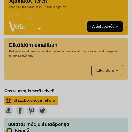
Ajánlatot kérek
erre az utazásra: Bella Resort & Spa*****!
Ajánlatkérés
Elküldöm emailben
Küldje el az út hivatkozását emailben ismerősének vagy akár saját magának
emlékeztetőként.
Elküldöm
Ossza meg ismerőseivel!
Utazóböröndbe rakom
W
Kiutazás módja és időpontja
Repülő