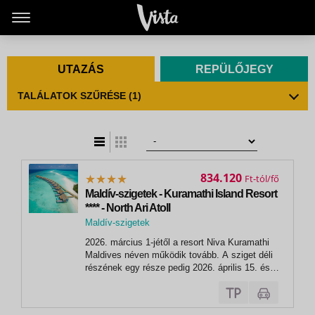
UTAZÁS
REPÜLŐJEGY
TALÁLATOK SZŰRÉSE
(1)
t
zatos nézet
834.120
Ft
Maldív-szigetek - Kuramathi Island Resort
**** - North Ari Atoll
Maldív-szigetek
, Rasdhoo Atoll
2026. március 1-jétől a resort Niva Kuramathi
Maldives néven működik tovább. A sziget déli
részének egy része pedig 2026. április 15. és
október 31. között részlegesen lezárásra kerül.
A Water Villák egy új, prémium kategóriára
frissülnek: medencés vízi bungalókra! - -