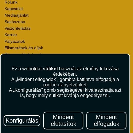
Rólunk
Kapcsolat
Médiaajánlat
Sajtószoba
Viszonteladás
Karrier
Pályázatok
Elismerések és díjak
Környezettudatosság
Utazási Csomag Szerződési Feltételek
Ez a weboldal
sütiket
használ az élmény fokozása
Útlemondás-biztosítás Szerződési Feltételek
érdekében.
A „Mindent elfogadok”, gombra kattintva elfogadja a
Utasbiztosítás Szerződési Feltételek
cookie-irányelvünket
.
Repülőjegy Szerződési Feltételek
A „Konfigurálás” gomb segítségével kiválaszthatja azt
Adatvédelem
is, hogy mely sütiket kívánja engedélyezni.
Impresszum
Hírlevél
Mindent
Mindent
Konfigurálás
elutasítok
elfogadok
Iratkozzon fel Magyarország egyik legszínesebb utazási
hírlevelére! Értesüljön időben a legfrissebb utazási akciókról és