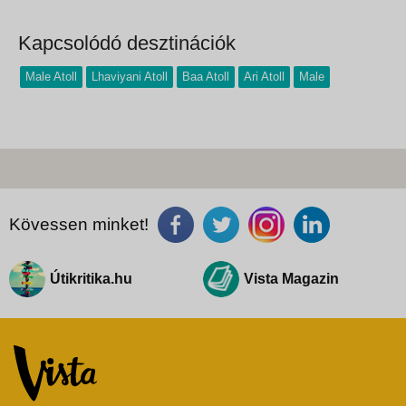
- - -...
Kapcsolódó desztinációk
Male Atoll
Lhaviyani Atoll
Baa Atoll
Ari Atoll
Male
Kövessen minket!
Útikritika.hu
Vista Magazin