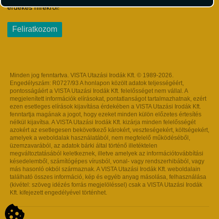
érdekes hírekről!
Feliratkozom
Minden jog fenntartva. VISTA Utazási Irodák Kft. © 1989-2026.
Engedélyszám: R0727/93 A honlapon közölt adatok teljességéért,
pontosságáért a VISTA Utazási Irodák Kft. felelősséget nem vállal. A
megjelenített információk elírásokat, pontatlanságot tartalmazhatnak, ezért
ezen esetleges elírások kijavítása érdekében a VISTA Utazási Irodák Kft.
fenntartja magának a jogot, hogy ezeket minden külön előzetes értesítés
nélkül kijavítsa. A VISTA Utazási Irodák Kft. kizárja minden felelősségét
azokért az esetlegesen bekövetkező károkért, veszteségekért, költségekért,
amelyek a weboldalak használatából, nem megfelelő működéséből,
üzemzavarából, az adatok bárki által történő illetéktelen
megváltoztatásából keletkeznek, illetve amelyek az információtovábbítási
késedelemből, számítógépes vírusból, vonal- vagy rendszerhibából, vagy
más hasonló okból származnak. A VISTA Utazási Irodák Kft. weboldalain
található összes információ, kép és egyéb anyag másolása, felhasználása
(kivétel: szöveg idézés forrás megjelöléssel) csak a VISTA Utazási Irodák
Kft. kifejezett engedélyével történhet.