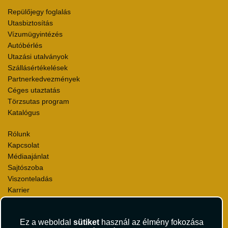
Repülőjegy foglalás
Utasbiztosítás
Vízumügyintézés
Autóbérlés
Utazási utalványok
Szállásértékelések
Partnerkedvezmények
Céges utaztatás
Törzsutas program
Katalógus
Rólunk
Kapcsolat
Médiaajánlat
Sajtószoba
Viszonteladás
Karrier
Pályázatok
Elismerések és díjak
Ez a weboldal
sütiket
használ az élmény fokozása
Környezettudatosság