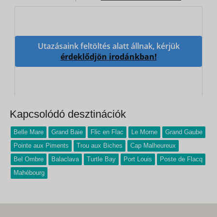
Utazásaink feltöltés alatt állnak, kérjük
érdeklődjön irodánkban!
Kapcsolódó desztinációk
Belle Mare
Grand Baie
Flic en Flac
Le Morne
Grand Gaube
Pointe aux Piments
Trou aux Biches
Cap Malheureux
Bel Ombre
Balaclava
Turtle Bay
Port Louis
Poste de Flacq
Mahébourg