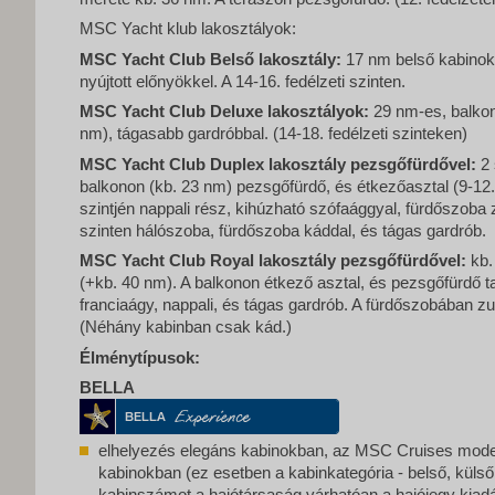
MSC Yacht klub lakosztályok:
MSC Yacht Club Belső lakosztály:
17 nm belső kabinok,
nyújtott előnyökkel. A 14-16. fedélzeti szinten.
MSC Yacht Club Deluxe lakosztályok:
29 nm-es, balkon
nm), tágasabb gardróbbal. (14-18. fedélzeti szinteken)
MSC Yacht Club Duplex lakosztály pezsgőfürdővel:
2 
balkonon (kb. 23 nm) pezsgőfürdő, és étkezőasztal (9-12. 
szintjén nappali rész, kihúzható szófaággyal, fürdőszob
szinten hálószoba, fürdőszoba káddal, és tágas gardrób.
MSC Yacht Club Royal lakosztály pezsgőfürdővel:
kb.
(+kb. 40 nm). A balkonon étkező asztal, és pezsgőfürdő t
franciaágy, nappali, és tágas gardrób. A fürdőszobában zu
(Néhány kabinban csak kád.)
Élménytípusok:
BELLA
elhelyezés elegáns kabinokban, az MSC Cruises moder
kabinokban (ez esetben a kabinkategória - belső, külső,
kabinszámot a hajótársaság várhatóan a hajójegy kiad