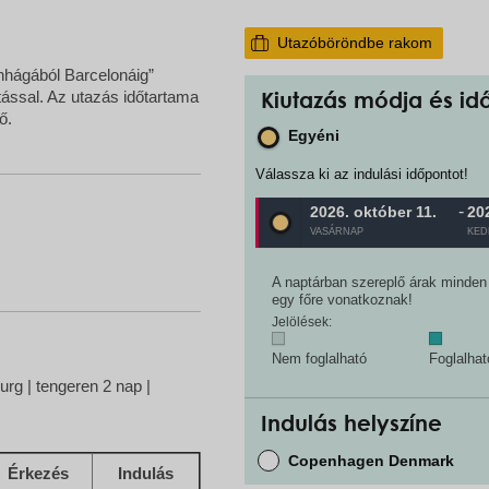
Utazóböröndbe rakom
nhágából Barcelonáig”
átással. Az utazás időtartama
Kiutazás módja és id
ő.
Egyéni
Válassza ki az indulási időpontot!
-
2026. október
11.
20
Egyéni
VASÁRNAP
KED
A naptárban szereplő árak minden e
egy főre vonatkoznak!
Jelölések:
Nem foglalható
Foglalha
rg | tengeren 2 nap |
Indulás helyszíne
Copenhagen Denmark
Érkezés
Indulás