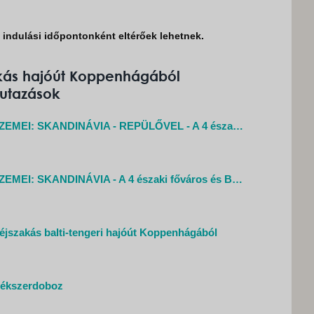
k indulási időpontonként eltérőek lehetnek.
akás hajóút Koppenhágából
 utazások
ÉSZAK GYÖNGYSZEMEI: SKANDINÁVIA - REPÜLŐVEL - A 4 északi főváros és Bergen, a kihagyhatatlan!
ÉSZAK GYÖNGYSZEMEI: SKANDINÁVIA - A 4 északi főváros és Bergen, a kihagyhatatlan!
éjszakás balti-tengeri hajóút Koppenhágából
i ékszerdoboz