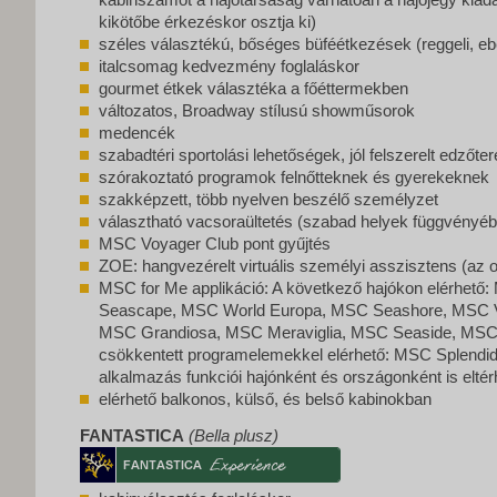
kikötőbe érkezéskor osztja ki)
széles választékú, bőséges büféétkezések (reggeli, e
italcsomag kedvezmény foglaláskor
gourmet étkek választéka a főéttermekben
változatos, Broadway stílusú showműsorok
medencék
szabadtéri sportolási lehetőségek, jól felszerelt edzőte
szórakoztató programok felnőtteknek és gyerekeknek
szakképzett, több nyelven beszélő személyzet
választható vacsoraültetés (szabad helyek függvényé
MSC Voyager Club pont gyűjtés
ZOE: hangvezérelt virtuális személyi asszisztens (az 
MSC for Me applikáció: A következő hajókon elérhető
Seascape, MSC World Europa, MSC Seashore, MSC Vi
MSC Grandiosa, MSC Meraviglia, MSC Seaside, MSC 
csökkentett programelemekkel elérhető: MSC Splendi
alkalmazás funkciói hajónként és országonként is elté
elérhető balkonos, külső, és belső kabinokban
FANTASTICA
(Bella plusz)