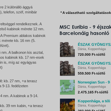
sre 2 különálló ággyá
), telefon, széf, minibár
* A választható szolgáltatáso
ereltséggel rendelkeznek. A
MSC Euribia - 9 éjsz
belső kabinok mérete 12 nm.
Barcelonáig hasonló
. A Premium ablakos kabinok
k mérete kb. 16 nm (5.
lzet).
Dánia, Koppenhága
 nm. A balkonon kis asztal,
720.000 Ft-tól/fő
onos kabinok kb. 17 nm-esek
bin is, míg az egyágyas
t)
Dánia, Koppenhága
559.500 Ft-tól/fő
l:
kb. 27 nm, +a terasz
Norwegian Sun - 9 
 9-13. fedélzeten
Dánia, Koppenhága
2.475.165 Ft-tól/fő
4 nm. A kabinok a 9-14.
Koppenhága, a tél
kb. 39 nm kabin, +a terasz
Dánia, Koppenhága
n)
283.000 Ft-tól/fő