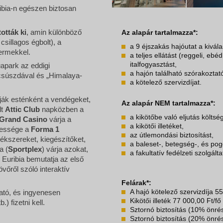
bia-n egészen biztosan
tották ki
, amin különböző
Az alapár tartalmazza*:
sillagos égbolt), a
a 9 éjszakás hajóutat a kivál
termekkel.
a teljes ellátást (reggeli, ebé
italfogyasztást,
uapark az eddigi
a hajón található szórakozta
 csúszdával és „Himalaya-
a kötelező szervizdíjat.
rják esténként a vendégeket,
Az alapár NEM tartalmazza*:
lt
Attic Club
napközben a
a kikötőbe való eljutás költség
 Grand Casino
várja a
a kikötői illetéket,
egessége a
Forma 1
az útlemondási biztosítást,
, ékszereket, kiegészítőket,
a baleset-, betegség-, és pog
a (
Sportplex
) várja azokat,
a fakultatív fedélzeti szolgál
 Euribia bemutatja az első
jövőről szóló interaktív
Felárak*:
A hajó kötelező szervizdíja 55
ató, és ingyenesen
Kikötői illeték 77 000,00 Ft/fő
.) fizetni kell.
Sztornó biztosítás (10% önré
Sztornó biztosítás (20% önré