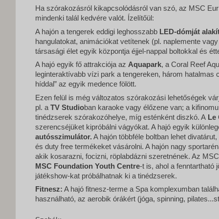
Ha szórakozásról kikapcsolódásról van szó, az MSC Euri
mindenki talál kedvére valót. Ízelítőül:
A hajón a tengerek eddigi leghosszabb
LED-dómját
alakí
hangulatokat, animációkat vetítenek (pl. naplemente vagy c
társasági élet egyik központja éjjel-nappal boltokkal és ét
A hajó egyik fő attrakciója az
Aquapark
, a Coral Reef Aq
leginteraktívabb vízi park a tengereken, három hatalmas
híddal” az egyik medence fölött.
Ezen felül is még változatos szórakozási lehetőségek vá
pl. a
TV Studio
ban karaoke vagy élőzene van; a kifinomu
tinédzserek szórakozóhelye, míg esténként diszkó. A
Le
szerencséjüket kipróbálni vágyókat. A hajó egyik különl
autósszimulátor.
A hajón többféle boltban lehet divatárut
és duty free termékeket vásárolni. A hajón nagy sportarén
akik kosarazni, focizni, röplabdázni szeretnének. Az MSC
MSC Foundation Youth Centre
-t is, ahol a fenntartható 
játékshow-kat próbálhatnak ki a tinédzserek.
Fitnesz:
A hajó fitnesz-terme a Spa komplexumban találh
használható, az aerobik órákért (jóga, spinning, pilates...stb