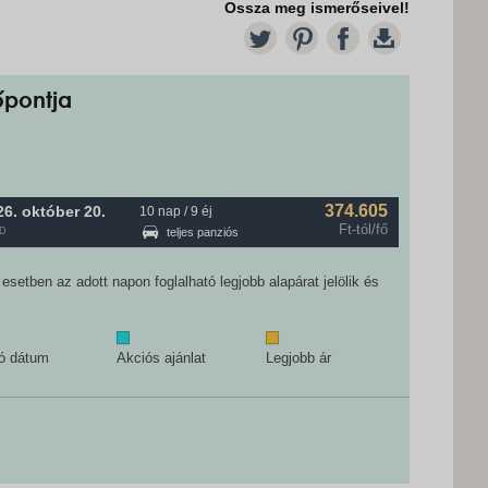
Ossza meg ismerőseivel!
TW
PT
FB
DL
őpontja
374.605
26. október
20.
10 nap / 9 éj
Ft-tól/fő
D
teljes panziós
setben az adott napon foglalható legjobb alapárat jelölik és
tó dátum
Akciós ajánlat
Legjobb ár