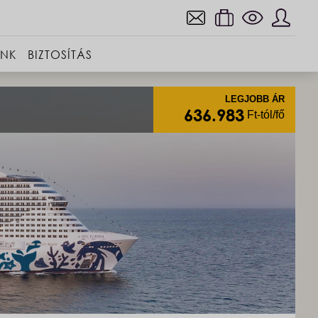
INK
BIZTOSÍTÁS
LEGJOBB ÁR
636.983
Ft-tól/fő