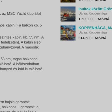
Inuitok között Gr
 az MSC Yacht klub által
Dánia, Koppenhága
1.590.000 Ft-tól/fő
os kabin (+a balkon kb. 5
Dánia, Koppenhága
szintes kabin, kb. 59 nm. A
314.500 Ft-tól/fő
fedélzeten). A kabin első
a zuhanyzóval. A második
 58 nm, tágas balkonnal
alálható. A hálószobában
hanyzó és kád is található.
n hajóin garantált
 balkonos – garantált, a
ásakor, de legkésőbb a