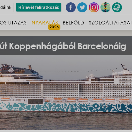
odáink
Hírlevél feliratkozás
OS UTAZÁS
NYARALÁS
BELFÖLD
SZOLGÁLTATÁSA
jóút Koppenhágából Barcelonáig