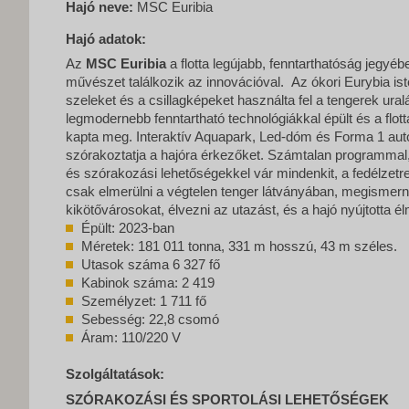
Hajó neve:
MSC Euribia
Hajó adatok:
Az
MSC Euribia
a flotta legújabb, fenntarthatóság jegyébe
művészet találkozik az innovációval. Az ókori Eurybia ist
szeleket és a csillagképeket használta fel a tengerek ural
legmodernebb fenntartható technológiákkal épült és a flott
kapta meg. Interaktív Aquapark, Led-dóm és Forma 1 aut
szórakoztatja a hajóra érkezőket. Számtalan programmal, 
és szórakozási lehetőségekkel vár mindenkit, a fedélzetr
csak elmerülni a végtelen tenger látványában, megismerni
kikötővárosokat, élvezni az utazást, és a hajó nyújtotta é
Épült: 2023-ban
Méretek: 181 011 tonna, 331 m hosszú, 43 m széles.
Utasok száma 6 327 fő
Kabinok száma: 2 419
Személyzet: 1 711 fő
Sebesség: 22,8 csomó
Áram: 110/220 V
Szolgáltatások:
SZÓRAKOZÁSI ÉS SPORTOLÁSI LEHETŐSÉGEK