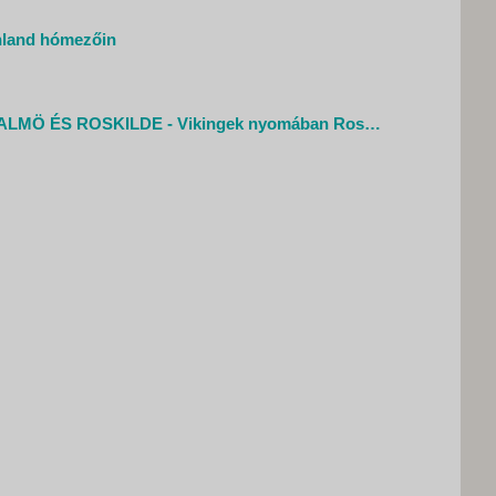
önland hómezőin
KOPPENHÁGA, MALMÖ ÉS ROSKILDE - Vikingek nyomában Roskilde és Malmö történelmi városokban