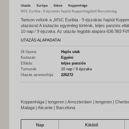
Utazás
Európa
Dánia
Koppenhága
MSC Euribia - 9 éjszakás hajóút Koppenhágából Barcelonáig
Tartson velünk a „MSC Euribia - 9 éjszakás hajóút Koppe
utazásra! A kiutazás egyénileg történik, teljes panziós ell
10 nap / 9 éjszaka. Az utazás legjobb alapára 636.983 Ft/f
UTAZÁS ALAPADATAI
Út típusa:
Hajós utak
Kiutazás:
Egyéni
Ellátás:
teljes panziós
Turnusok:
10 nap / 9 éjszaka
Utazás azonosítója:
226272
Koppenhága | tengeren | Amszterdam | tengeren | Cherbou
Malaga | Alicante | Barcelona
Nap
Kikötő