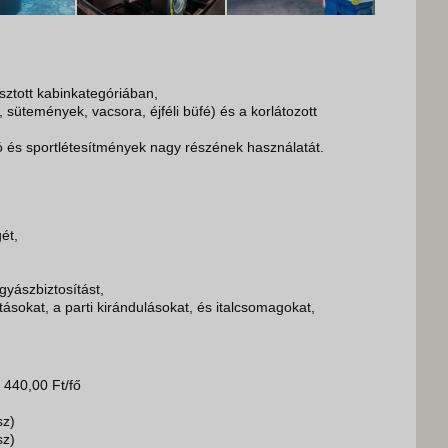
asztott kabinkategóriában,
d, sütemények, vacsora, éjféli büfé) és a korlátozott
tó és sportlétesítmények nagy részének használatát.
ét,
gyászbiztosítást,
tatásokat, a parti kirándulásokat, és italcsomagokat,
 440,00 Ft/fő
sz)
sz)