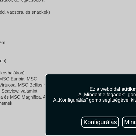
béd, vacsora, és snackek)
rem
ben)
okoshajókon)
: MSC Euribia, MSC
rtuosa, MSC Bellissima,
Ez a weboldal
sütike
Seaview, valamint
A „Mindent elfogadok”, gom
da és MSC Magnifica. Az
A „Konfigurálás” gomb segítségével kiv
rhetnek
Konfigurálás
Mind