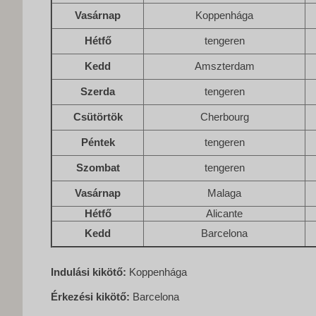
Vasárnap
Koppenhága
Hétfő
tengeren
Kedd
Amszterdam
Szerda
tengeren
Csütörtök
Cherbourg
Péntek
tengeren
Szombat
tengeren
Vasárnap
Malaga
Hétfő
Alicante
Kedd
Barcelona
Indulási kikötő:
Koppenhága
Érkezési kikötő:
Barcelona