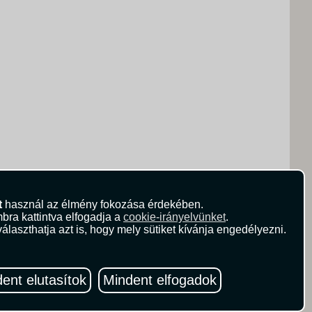
t
használ az élmény fokozása érdekében.
bra kattintva elfogadja a
cookie-irányelvünket
.
álaszthatja azt is, hogy mely sütiket kívánja engedélyezni.
ent elutasítok
Mindent elfogadok