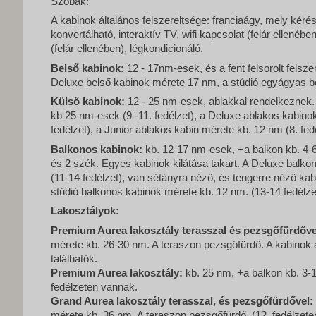
Szobák:
A kabinok általános felszereltsége: franciaágy, mely kéré
konvertálható, interaktív TV, wifi kapcsolat (felár ellenében
(felár ellenében), légkondicionáló.
Belső kabinok:
12 - 17nm-esek, és a fent felsorolt felsz
Deluxe belső kabinok mérete 17 nm, a stúdió egyágyas 
Külső kabinok:
12 - 25 nm-esek, ablakkal rendelkeznek
kb 25 nm-esek (9 -11. fedélzet), a Deluxe ablakos kabino
fedélzet), a Junior ablakos kabin mérete kb. 12 nm (8. fedé
Balkonos kabinok:
kb. 12-17 nm-esek, +a balkon kb. 4-6
és 2 szék. Egyes kabinok kilátása takart. A Deluxe balk
(11-14 fedélzet), van sétányra néző, és tengerre néző ka
stúdió balkonos kabinok mérete kb. 12 nm. (13-14 fedélze
Lakosztályok:
Premium Aurea lakosztály terasszal és pezsgőfürdőve
mérete kb. 26-30 nm. A teraszon pezsgőfürdő. A kabinok a
találhatók.
Premium Aurea lakosztály:
kb. 25 nm, +a balkon kb. 3-1
fedélzeten vannak.
Grand Aurea lakosztály terasszal, és pezsgőfürdővel:
mérete kb. 36 nm. A teraszon pezsgőfürdő. (12. fedélzete