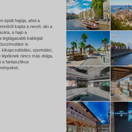
n épült hajója, ahol a
ennőről kapta a nevét, aki a
ására, a hajó a
a legtágasabb kabinjait
ósszimulátor is
kikapcsolódási, sportolási,
e lépőknek nincs más dolga,
 a fantasztikus
lményeket.