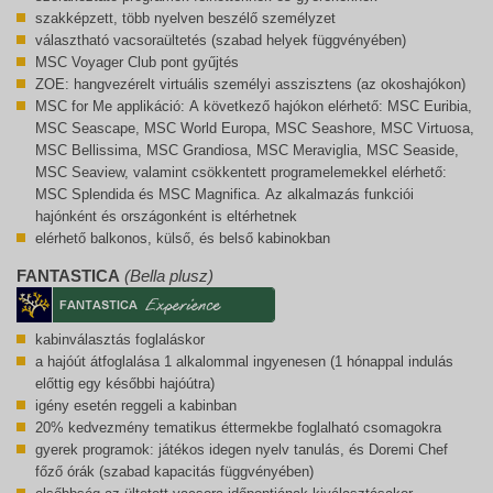
szakképzett, több nyelven beszélő személyzet
választható vacsoraültetés (szabad helyek függvényében)
MSC Voyager Club pont gyűjtés
ZOE: hangvezérelt virtuális személyi asszisztens (az okoshajókon)
MSC for Me applikáció: A következő hajókon elérhető: MSC Euribia,
MSC Seascape, MSC World Europa, MSC Seashore, MSC Virtuosa,
MSC Bellissima, MSC Grandiosa, MSC Meraviglia, MSC Seaside,
MSC Seaview, valamint csökkentett programelemekkel elérhető:
MSC Splendida és MSC Magnifica. Az alkalmazás funkciói
hajónként és országonként is eltérhetnek
elérhető balkonos, külső, és belső kabinokban
FANTASTICA
(Bella plusz)
kabinválasztás foglaláskor
a hajóút átfoglalása 1 alkalommal ingyenesen (1 hónappal indulás
előttig egy későbbi hajóútra)
igény esetén reggeli a kabinban
20% kedvezmény tematikus éttermekbe foglalható csomagokra
gyerek programok: játékos idegen nyelv tanulás, és Doremi Chef
főző órák (szabad kapacitás függvényében)