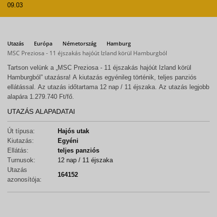
09.03
Utazás
Európa
Németország
Hamburg
MSC Preziosa - 11 éjszakás hajóút Izland körül Hamburgból
Tartson velünk a „MSC Preziosa - 11 éjszakás hajóút Izland körül
Hamburgból” utazásra! A kiutazás egyénileg történik, teljes panziós
ellátással. Az utazás időtartama 12 nap / 11 éjszaka. Az utazás legjobb
alapára 1.279.740 Ft/fő.
UTAZÁS ALAPADATAI
Út típusa:
Hajós utak
Kiutazás:
Egyéni
Ellátás:
teljes panziós
Turnusok:
12 nap / 11 éjszaka
Utazás
164152
azonosítója: