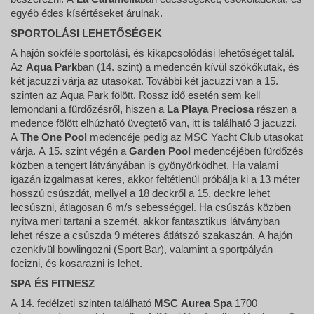
egyéb édes kísértéseket árulnak.
SPORTOLÁSI LEHETŐSÉGEK
A hajón sokféle sportolási, és kikapcsolódási lehetőséget talál.
Az
Aqua Park
ban (14. szint) a medencén kívül szökőkutak, és
két jacuzzi várja az utasokat. További két jacuzzi van a 15.
szinten az Aqua Park fölött. Rossz idő esetén sem kell
lemondani a fürdőzésről, hiszen a
La Playa Preciosa
részen a
medence fölött elhúzható üvegtető van, itt is található 3 jacuzzi.
A T
he One Pool
medencéje pedig az MSC Yacht Club utasokat
várja. A 15. szint végén a
Garden Pool
medencéjében fürdőzés
közben a tengert látványában is gyönyörködhet. Ha valami
igazán izgalmasat keres, akkor feltétlenül próbálja ki a 13 méter
hosszú csúszdát, mellyel a 18 deckről a 15. deckre lehet
lecsúszni, átlagosan 6 m/s sebességgel. Ha csúszás közben
nyitva meri tartani a szemét, akkor fantasztikus látványban
lehet része a csúszda 9 méteres átlátszó szakaszán. A hajón
ezenkívül bowlingozni (Sport Bar), valamint a sportpályán
focizni, és kosarazni is lehet.
SPA ÉS FITNESZ
A 14. fedélzeti szinten található
MSC Aurea Spa
1700