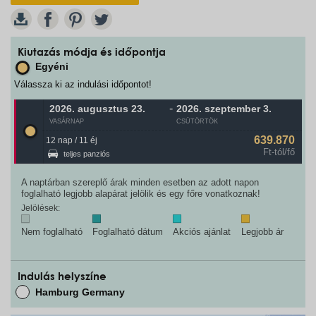
W
Kiutazás módja és időpontja
Egyéni
Válassza ki az indulási időpontot!
-
2026. augusztus
23.
2026. szeptember
3.
VASÁRNAP
CSÜTÖRTÖK
639.870
12 nap / 11 éj
Ft-tól/fő
teljes panziós
A naptárban szereplő árak minden esetben az adott napon
foglalható legjobb alapárat jelölik és egy főre vonatkoznak!
Jelölések:
Nem foglalható
Foglalható dátum
Akciós ajánlat
Legjobb ár
Indulás helyszíne
Hamburg Germany