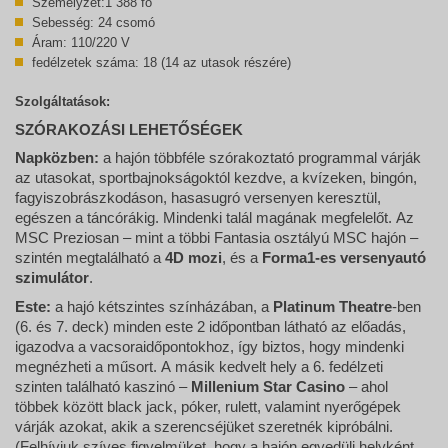
Személyzet:1 388 fő
Sebesség: 24 csomó
Áram: 110/220 V
fedélzetek száma: 18 (14 az utasok részére)
Szolgáltatások:
SZÓRAKOZÁSI LEHETŐSÉGEK
Napközben:
a hajón többféle szórakoztató programmal várják
az utasokat, sportbajnokságoktól kezdve, a kvízeken, bingón,
fagyiszobrászkodáson, hasasugró versenyen keresztül,
egészen a táncórákig. Mindenki talál magának megfelelőt. Az
MSC Preziosan – mint a többi Fantasia osztályú MSC hajón –
szintén megtalálható a
4D mozi
, és a
Forma1-es versenyautó
szimulátor
.
Este:
a hajó kétszintes színházában, a
Platinum Theatre
-ben
(6. és 7. deck) minden este 2 időpontban látható az előadás,
igazodva a vacsoraidőpontokhoz, így biztos, hogy mindenki
megnézheti a műsort. A másik kedvelt hely a 6. fedélzeti
szinten található kaszinó –
Millenium Star Casino
– ahol
többek között black jack, póker, rulett, valamint nyerőgépek
várják azokat, akik a szerencséjüket szeretnék kipróbálni.
(Felhívjuk szíves figyelmüket, hogy a hajón egyedüli helyként