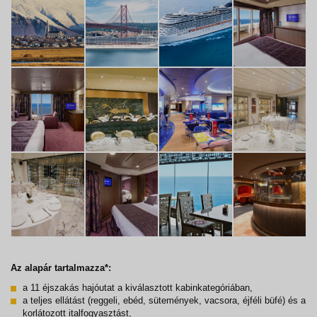
Az alapár tartalmazza*:
a 11 éjszakás hajóutat a kiválasztott kabinkategóriában,
a teljes ellátást (reggeli, ebéd, sütemények, vacsora, éjféli büfé) és a
korlátozott italfogyasztást,