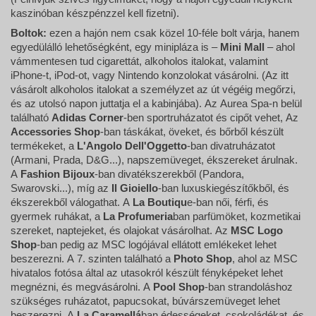
kaszinóban készpénzzel kell fizetni).
Boltok:
ezen a hajón nem csak közel 10-féle bolt várja, hanem
egyedülálló lehetőségként, egy minipláza is –
Mini Mall
– ahol
vámmentesen tud cigarettát, alkoholos italokat, valamint
iPhone-t, iPod-ot, vagy Nintendo konzolokat vásárolni. (Az itt
vásárolt alkoholos italokat a személyzet az út végéig megőrzi,
és az utolsó napon juttatja el a kabinjába). Az Aurea Spa-n belül
található
Adidas Corner
-ben sportruházatot és cipőt vehet, Az
Accessories Shop
-ban táskákat, öveket, és bőrből készült
termékeket, a
L'Angolo Dell'Oggetto
-ban divatruházatot
(Armani, Prada, D&G...), napszemüveget, ékszereket árulnak.
A
Fashion Bijoux
-ban divatékszerekből (Pandora,
Swarovski...), míg az
Il Gioiello
-ban luxuskiegészítőkből, és
ékszerekből válogathat. A
La Boutiqu
e-ban női, férfi, és
gyermek ruhákat, a
La Profumeria
ban parfümöket, kozmetikai
szereket, naptejeket, és olajokat vásárolhat. Az
MSC Logo
Shop
-ban pedig az MSC logójával ellátott emlékeket lehet
beszerezni. A 7. szinten található a
Photo Shop
, ahol az MSC
hivatalos fotósa által az utasokról készült fényképeket lehet
megnézni, és megvásárolni. A
Pool Shop
-ban strandoláshoz
szükséges ruházatot, papucsokat, búvárszemüveget lehet
beszerezni. A
La Caramellá
ban édességeket, csokoládékat, és