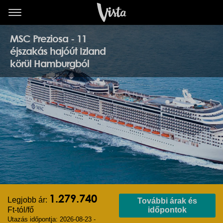
MSC Preziosa - 11
éjszakás hajóút Izland
körül Hamburgból
1.279.740
Legjobb ár:
További árak és
Ft-tól/fő
időpontok
Utazás időpontja: 2026-08-23 -