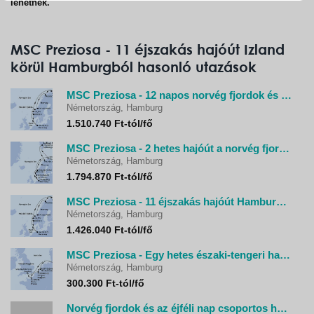
lehetnek.
MSC Preziosa - 11 éjszakás hajóút Izland
körül Hamburgból hasonló utazások
MSC Preziosa - 12 napos norvég fjordok és Északi-fok hajóút
Németország, Hamburg
1.510.740 Ft-tól/fő
MSC Preziosa - 2 hetes hajóút a norvég fjordokhoz Spitzbergák érintésével
Németország, Hamburg
1.794.870 Ft-tól/fő
MSC Preziosa - 11 éjszakás hajóút Hamburgból norvég fjordokon át az Északi-fokig
Németország, Hamburg
1.426.040 Ft-tól/fő
MSC Preziosa - Egy hetes északi-tengeri hajóút
Németország, Hamburg
300.300 Ft-tól/fő
Norvég fjordok és az éjféli nap csoportos hajóút