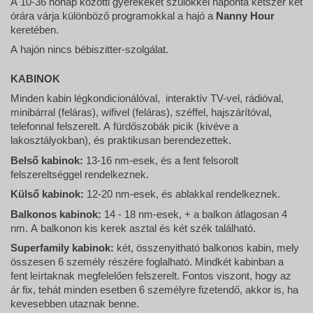
A 10-36 hónap közötti gyerekeket szülőkkel naponta kétszer két
órára várja különböző programokkal a hajó a
Nanny Hour
keretében.
A hajón nincs bébiszitter-szolgálat.
KABINOK
Minden kabin légkondicionálóval, interaktív TV-vel, rádióval,
minibárral (feláras), wifivel (feláras), széffel, hajszárítóval,
telefonnal felszerelt. A fürdőszobák picik (kivéve a
lakosztályokban), és praktikusan berendezettek.
Belső kabinok:
13-16 nm-esek, és a fent felsorolt
felszereltséggel rendelkeznek.
Külső kabinok:
12-20 nm-esek, és ablakkal rendelkeznek.
Balkonos kabinok:
14 - 18 nm-esek, + a balkon átlagosan 4
nm. A balkonon kis kerek asztal és két szék található.
Superfamily kabinok:
két, összenyitható balkonos kabin, mely
összesen 6 személy részére foglalható. Mindkét kabinban a
fent leírtaknak megfelelően felszerelt. Fontos viszont, hogy az
ár fix, tehát minden esetben 6 személyre fizetendő, akkor is, ha
kevesebben utaznak benne.