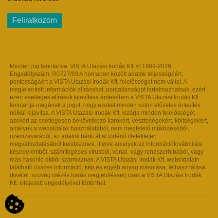
Feliratkozom
Minden jog fenntartva. VISTA Utazási Irodák Kft. © 1989-2026.
Engedélyszám: R0727/93 A honlapon közölt adatok teljességéért,
pontosságáért a VISTA Utazási Irodák Kft. felelősséget nem vállal. A
megjelenített információk elírásokat, pontatlanságot tartalmazhatnak, ezért
ezen esetleges elírások kijavítása érdekében a VISTA Utazási Irodák Kft.
fenntartja magának a jogot, hogy ezeket minden külön előzetes értesítés
nélkül kijavítsa. A VISTA Utazási Irodák Kft. kizárja minden felelősségét
azokért az esetlegesen bekövetkező károkért, veszteségekért, költségekért,
amelyek a weboldalak használatából, nem megfelelő működéséből,
üzemzavarából, az adatok bárki által történő illetéktelen
megváltoztatásából keletkeznek, illetve amelyek az információtovábbítási
késedelemből, számítógépes vírusból, vonal- vagy rendszerhibából, vagy
más hasonló okból származnak. A VISTA Utazási Irodák Kft. weboldalain
található összes információ, kép és egyéb anyag másolása, felhasználása
(kivétel: szöveg idézés forrás megjelöléssel) csak a VISTA Utazási Irodák
Kft. kifejezett engedélyével történhet.