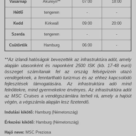
Vasárnap
Akureyri**
07:00
18:00
Hétfő
tengeren
-
-
Kedd
Kirkwall
09:00
20:00
Szerda
tengeren
-
-
Csütörtök
Hamburg
06:00
-
**Az izlandi hatóságok bevezették az infrastruktúra adót, amely
alapján utasonként és naponként 2500 ISK (kb. 17-48 euró)
összeget számítanak fel az ország felségvizein utazó
vendégeknek, a fenntartható turizmus és az ehhez kapcsolódó
fejlesztések támogatására. Az infrastruktúra adó mind
felnőttekre, mind gyermekekre érvényes. Az infrastruktúra adót
az MSC Cruises a vendégszámlára terheli rá, amely a hajóút
végén, a végszámla alapján lesz fizetendő.
Indulási kikötő:
Hamburg (Németország)
Érkezési kikötő:
Hamburg (Németország)
Hajó neve:
MSC Preziosa