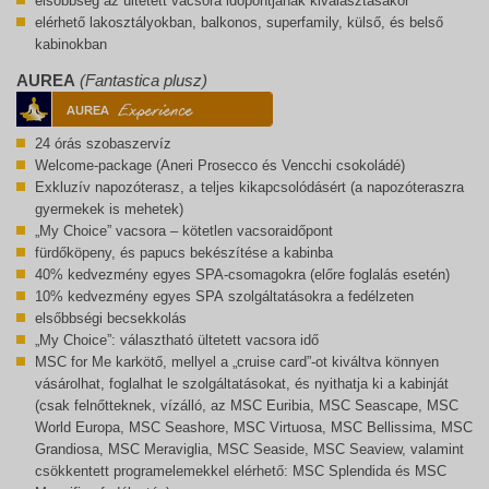
elsőbbség az ültetett vacsora időpontjának kiválasztásakor
elérhető lakosztályokban, balkonos, superfamily, külső, és belső
kabinokban
AUREA
(Fantastica plusz)
24 órás szobaszervíz
Welcome-package (Aneri Prosecco és Vencchi csokoládé)
Exkluzív napozóterasz, a teljes kikapcsolódásért (a napozóteraszra
gyermekek is mehetek)
„My Choice” vacsora – kötetlen vacsoraidőpont
fürdőköpeny, és papucs bekészítése a kabinba
40% kedvezmény egyes SPA-csomagokra (előre foglalás esetén)
10% kedvezmény egyes SPA szolgáltatásokra a fedélzeten
elsőbbségi becsekkolás
„My Choice”: választható ültetett vacsora idő
MSC for Me karkötő, mellyel a „cruise card”-ot kiváltva könnyen
vásárolhat, foglalhat le szolgáltatásokat, és nyithatja ki a kabinját
(csak felnőtteknek, vízálló, az MSC Euribia, MSC Seascape, MSC
World Europa, MSC Seashore, MSC Virtuosa, MSC Bellissima, MSC
Grandiosa, MSC Meraviglia, MSC Seaside, MSC Seaview, valamint
csökkentett programelemekkel elérhető: MSC Splendida és MSC