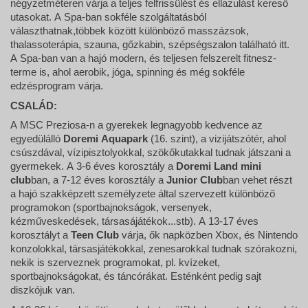
négyzetméteren várja a teljes felfrissülést és ellazulást kereső
utasokat. A Spa-ban sokféle szolgáltatásból
választhatnak,többek között különböző masszázsok,
thalassoterápia, szauna, gőzkabin, szépségszalon található itt.
A Spa-ban van a hajó modern, és teljesen felszerelt fitnesz-
terme is, ahol aerobik, jóga, spinning és még sokféle
edzésprogram várja.
CSALÁD:
A MSC Preziosa-n a gyerekek legnagyobb kedvence az
egyedülálló
Doremi Aquapark
(16. szint), a vizijátszótér, ahol
csúszdával, vízipisztolyokkal, szökőkutakkal tudnak játszani a
gyermekek. A 3-6 éves korosztály a
Doremi Land mini
club
ban, a 7-12 éves korosztály a
Junior Club
ban vehet részt
a hajó szakképzett személyzete által szervezett különböző
programokon (sportbajnokságok, versenyek,
kézműveskedések, társasájátékok...stb). A 13-17 éves
korosztályt a
Teen Club
várja, ők napközben Xbox, és Nintendo
konzolokkal, társasjátékokkal, zenesarokkal tudnak szórakozni,
nekik is szerveznek programokat, pl. kvízeket,
sportbajnokságokat, és táncórákat. Esténként pedig sajt
diszkójuk van.