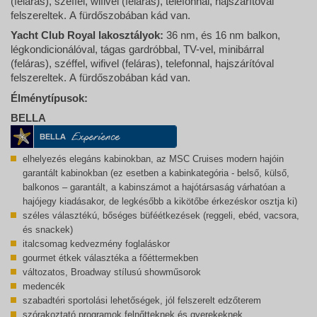
(feláras), széffel, wifivel (feláras), telefonnal, hajszárítóval
felszereltek. A fürdőszobában kád van.
Yacht Club Royal lakosztályok:
36 nm, és 16 nm balkon,
légkondicionálóval, tágas gardróbbal, TV-vel, minibárral
(feláras), széffel, wifivel (feláras), telefonnal, hajszárítóval
felszereltek. A fürdőszobában kád van.
Élménytípusok:
BELLA
elhelyezés elegáns kabinokban, az MSC Cruises modern hajóin
garantált kabinokban (ez esetben a kabinkategória - belső, külső,
balkonos – garantált, a kabinszámot a hajótársaság várhatóan a
hajójegy kiadásakor, de legkésőbb a kikötőbe érkezéskor osztja ki)
széles választékú, bőséges büféétkezések (reggeli, ebéd, vacsora,
és snackek)
italcsomag kedvezmény foglaláskor
gourmet étkek választéka a főéttermekben
változatos, Broadway stílusú showműsorok
medencék
szabadtéri sportolási lehetőségek, jól felszerelt edzőterem
szórakoztató programok felnőtteknek és gyerekeknek