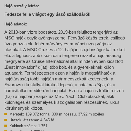
Hajó osztály leírás:
Fedezze fel a világot egy úszó szállodáról!
Hajó adatok:
A 2013-ban vízre bocsátott, 2019-ben felújított tengerjáró az
MSC hajók egyik gyöngyszeme. Fényűző közös terek, csillogó
üvegmozaikok, fehér márvány és muránoi üveg várja az
utasokat. A MSC Cruises a 12. hajóján is újdonságokkal rukkolt
elő: a leghosszabb csúszda a tengeren (ezzel a hajótársaság
megnyerte az Cruise International által minden évben kiosztott
„Best Innovation” díjat), több bolt, és a gyerekeknek külön
aquapark. Természetesen ezen a hajón is megtalálhatók a
hajótársaság többi hajóján már megszokott kedvencek: a
Swarovski kristállyal kirakott lépcső, a hatalmas Spa, és a
hamisítatlan mediterrán hangulat. Ezen a hajón is külön részen
(hajó a hajóban) várják az MSC Yacht Club utasokat, akik
különleges és személyes kiszolgálásban részesülnek, luxus
körülmények között.
Méretek: 139 072 tonna, 330 m hosszú, 37,92 m széles
Utasok létszáma: 4 345 fő
Kabinok száma: 1 751