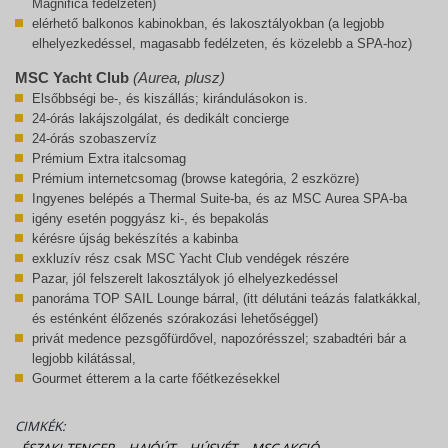
Magnifica fedélzetén)
elérhető balkonos kabinokban, és lakosztályokban (a legjobb
elhelyezkedéssel, magasabb fedélzeten, és közelebb a SPA-hoz)
MSC Yacht Club
(Aurea, plusz)
Elsőbbségi be-, és kiszállás; kirándulásokon is.
24-órás lakájszolgálat, és dedikált concierge
24-órás szobaszervíz
Prémium Extra italcsomag
Prémium internetcsomag (browse kategória, 2 eszközre)
Ingyenes belépés a Thermal Suite-ba, és az MSC Aurea SPA-ba
igény esetén poggyász ki-, és bepakolás
kérésre újság bekészítés a kabinba
exkluzív rész csak MSC Yacht Club vendégek részére
Pazar, jól felszerelt lakosztályok jó elhelyezkedéssel
panoráma TOP SAIL Lounge bárral, (itt délutáni teázás falatkákkal,
és esténként élőzenés szórakozási lehetőséggel)
privát medence pezsgőfürdővel, napozórésszel; szabadtéri bár a
legjobb kilátással,
Gourmet étterem a la carte főétkezésekkel
CIMKÉK:
ÉSZAKI-TENGER
HAJÓÚT
HÚSVÉT
MSC AKCIÓ