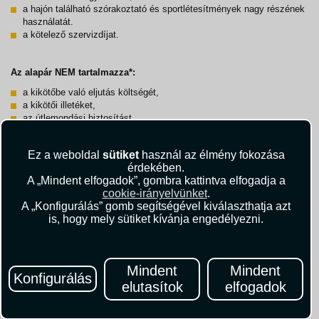
a hajón található szórakoztató és sportlétesítmények nagy részének
használatát.
a kötelező szervizdíjat.
Az alapár NEM tartalmazza*:
a kikötőbe való eljutás költségét,
a kikötői illetéket,
az útlemondási biztosítást,
a baleset-, betegség-, és poggyászbiztosítást,
a fakultatív fedélzeti szolgáltatásokat, a parti kirándulásokat, és
Ez a weboldal
sütiket
használ az élmény fokozása
italcsomagokat,
érdekében.
A „Mindent elfogadok”, gombra kattintva elfogadja a
cookie-irányelvünket
.
A „Konfigurálás” gomb segítségével kiválaszthatja azt
Felárak*:
is, hogy mely sütiket kívánja engedélyezni.
A hajó kötelező szervizdíja 55 055,00 Ft/fő
Kikötői illeték 84 700,00 Ft/fő
Sztornó biztosítás (10% önrész)
Sztornó biztosítás (20% önrész)
Mindent
Mindent
Konfigurálás
elutasítok
elfogadok
* A választható szolgáltatások indulási időpontonként eltérőek