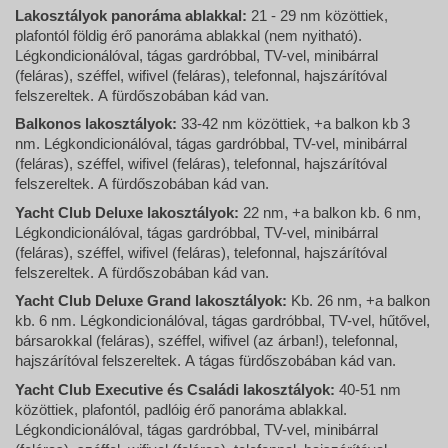
Lakosztályok panoráma ablakkal:
21 - 29 nm közöttiek,
plafontól földig érő panoráma ablakkal (nem nyitható).
Légkondicionálóval, tágas gardróbbal, TV-vel, minibárral
(feláras), széffel, wifivel (feláras), telefonnal, hajszárítóval
felszereltek. A fürdőszobában kád van.
Balkonos lakosztályok:
33-42 nm közöttiek, +a balkon kb 3
nm. Légkondicionálóval, tágas gardróbbal, TV-vel, minibárral
(feláras), széffel, wifivel (feláras), telefonnal, hajszárítóval
felszereltek. A fürdőszobában kád van.
Yacht Club Deluxe lakosztályok:
22 nm, +a balkon kb. 6 nm,
Légkondicionálóval, tágas gardróbbal, TV-vel, minibárral
(feláras), széffel, wifivel (feláras), telefonnal, hajszárítóval
felszereltek. A fürdőszobában kád van.
Yacht Club Deluxe Grand lakosztályok:
Kb. 26 nm, +a balkon
kb. 6 nm. Légkondicionálóval, tágas gardróbbal, TV-vel, hűtővel,
bársarokkal (feláras), széffel, wifivel (az árban!), telefonnal,
hajszárítóval felszereltek. A tágas fürdőszobában kád van.
Yacht Club Executive és Családi lakosztályok:
40-51 nm
közöttiek, plafontól, padlóig érő panoráma ablakkal.
Légkondicionálóval, tágas gardróbbal, TV-vel, minibárral