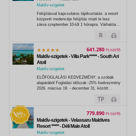
Maldív-szigetek
, Reethi Faru Maldives Resort
Felújítással kapcsolatos tájékoztatás: a resort
központi medencéje felújítás miatt le lesz
zárva szeptember 10-től 1 hónapra. Várhatóan
október elején újra kinyit. - - - - - - - -
- - - - - - - - - - - - - - - - -
- - - - - - - A...
641.280
Ft
Maldív-szigetek - Villa Park***** - South Ari
Atoll
Maldív-szigetek
ELŐFOGLALÁSI KEDVEZMÉNY: a szobák
alapárából Foglalási időszak:-25% kedvezmény
2026. március 19. - december 31. között
történő foglalás esetén-15% kedvezmény 2027.
január 1. - február 28. között történő foglalás
eseténUtazási időszak: 2027. április 6. -
október 31. között- A kedvezmény a pótágy...
779.890
Ft
Maldív-szigetek - Velassaru Maldives
Resort ***** - Déli Male Atoll
Maldív-szigetek