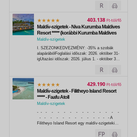
esetén.Utazási időszak: 2026. január 8. -
október 31. közöttA kedvezmény nem
kombinálható más kedvezményekkel! A
kedvezmény a szabad kapacitás
403.138
Ft
függvényében, visszavonásig érvényes!...
Maldív-szigetek - Niva Kurumba Maldives
Resort ***** (korábbi Kurumba Maldives
Resort)
Maldív-szigetek
I. SZEZONKEDVEZMÉNY: -35% a szobák
alapárábólFoglalási időszak: 2026. október 31-
igUtazási időszak: 2026. július 1. - október 31.
között- A kedvezmény a pótágy árából is
levonásra kerül.- A kedvezmény nem
kombinálható más kedvezményekkel! VAGY I.
ÉTKEZÉSI KEDVEZMÉNY: bármely
429.190
Ft
szobatípus esetén...
Maldív-szigetek - Filitheyo Island Resort
***** - Faafu Atoll
Maldív-szigetek
, Faafu Atoll
- - - - - - - - - - - - - - -
- - - - - - - - - - - - - A
Filitheyo Island Resort egy maldív-szigeteki
búvárparadicsom, mely a Faafu Atollon
található és kényelmes villákkal, továbbá