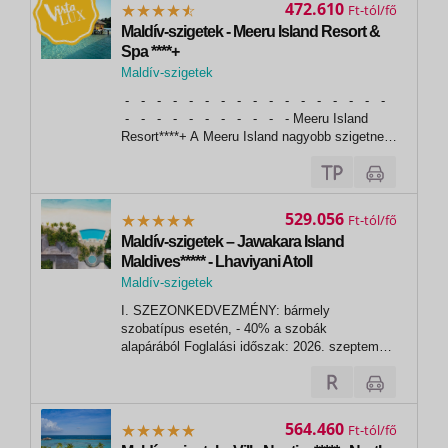
472.610
Ft
Maldív-szigetek - Meeru Island Resort &
Spa ****+
Maldív-szigetek
, Meeru Island resort
- - - - - - - - - - - - - - - - -
- - - - - - - - - - - Meeru Island
Resort****+ A Meeru Island nagyobb szigetnek
számít az 1,2 km hosszúságával és 350 m
szélességével. A kókuszpálmákkal és
vakítóan fehér homokkal borított,
paradicsomi...
529.056
Ft
Maldív-szigetek – Jawakara Island
Maldives***** - Lhaviyani Atoll
Maldív-szigetek
I. SZEZONKEDVEZMÉNY: bármely
szobatípus esetén, - 40% a szobák
alapárából Foglalási időszak: 2026. szeptember
30-igUtazási időszak: 2026. augusztus 1. -
2026. december 26. - A kedvezmény a pótágy
árából is levonásra kerül,- további
kedvezményekkel nem kombinálható. II.
564.460
Ft
SZEZONKEDVEZMÉNY: bármely...