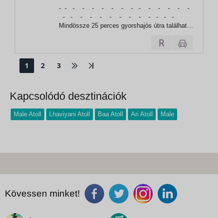
, Velassaru Maldives Resort
- - - - - - - - - - - - - - -
- - - - - - - - - - - - -
Mindössze 25 perces gyorshajós útra található
a Velassaru Maldives Resort a nemzetközi
repülőtértől a csillogó, türkizkék Indiai-óceán
közepén. Puha fehér homok,...
1
2
3
Kapcsolódó desztinációk
Male Atoll
Lhaviyani Atoll
Baa Atoll
Ari Atoll
Male
Kövessen minket!