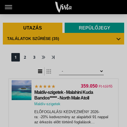
UTAZÁS
REPÜLŐJEGY
TALÁLATOK SZŰRÉSE
(35)
1
2
3
t
zatos nézet
359.050
Ft
Maldív-szigetek - Malahini Kuda
Bandos***** - North Male Atoll
Maldív-szigetek
ELŐFOGLALÁSI KEDVEZMÉNY 2026-
ra: -20% kedvezmény az alapárból 91 nappal
az érkezés előtt történő foglalások