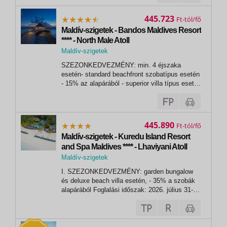
kivételes éttermekkel várja vendégeit....
445.723
Ft
Maldív-szigetek - Bandos Maldives Resort
**** - North Male Atoll
Maldív-szigetek
, Bandos Maldives Resort
SZEZONKEDVEZMÉNY: min. 4 éjszaka
esetén- standard beachfront szobatípus esetén
- 15% az alapárából - superior villa típus esetén
- 20% az alapárából- premium beach villa típus
esetén - 25% az alapárábólFoglalási időszak:
2026. szeptember 30-igUtazási időszak: 2026.
augusztus 1. - október 31. - A...
445.890
Ft
Maldív-szigetek - Kuredu Island Resort
and Spa Maldives **** - Lhaviyani Atoll
Maldív-szigetek
, Lhaviyani Atoll
I. SZEZONKEDVEZMÉNY: garden bungalow
és deluxe beach villa esetén, - 35% a szobák
alapárából Foglalási időszak: 2026. július 31-
igUtazási időszak: 2026. június 1. - december
26. - A kedvezmény a pótágy árából is
levonásra kerül,- további kedvezményekkel
nem kombinálható. VAGY II....