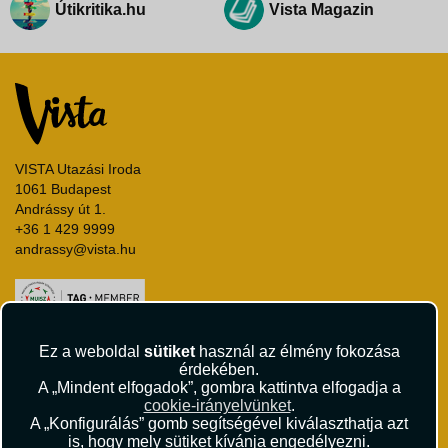
Útikritika.hu
Vista Magazin
VISTA Utazási Iroda
1061 Budapest
Andrássy út 1.
+36 1 429 9999
andrassy@vista.hu
Ez a weboldal
sütiket
használ az élmény fokozása
Repülőjegy foglalás
érdekében.
Utasbiztosítás
A „Mindent elfogadok”, gombra kattintva elfogadja a
cookie-irányelvünket
.
Vízumügyintézés
A „Konfigurálás” gomb segítségével kiválaszthatja azt
Autóbérlés
is, hogy mely sütiket kívánja engedélyezni.