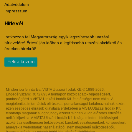
Adatvédelem
Impresszum
Hírlevél
Iratkozzon fel Magyarország egyik legszínesebb utazási
hírlevelére! Értesüljön időben a legfrissebb utazási akciókról és
érdekes hírekről!
Feliratkozom
Minden jog fenntartva. VISTA Utazási Irodák Kft. © 1989-2026.
Engedélyszám: R0727/93 A honlapon közölt adatok teljességéért,
pontosságáért a VISTA Utazási Irodák Kft. felelősséget nem vállal. A
megjelenített információk elírásokat, pontatlanságot tartalmazhatnak, ezért
ezen esetleges elírások kijavítása érdekében a VISTA Utazási Irodák Kft.
fenntartja magának a jogot, hogy ezeket minden külön előzetes értesítés
nélkül kijavítsa. A VISTA Utazási Irodák Kft. kizárja minden felelősségét
azokért az esetlegesen bekövetkező károkért, veszteségekért, költségekért,
amelyek a weboldalak használatából, nem megfelelő működéséből,