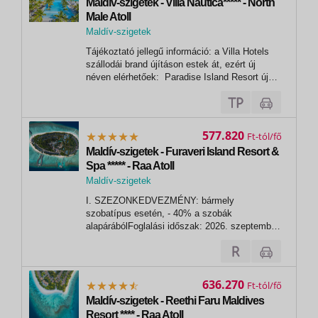
Maldív-szigetek - Villa Nautica***** - North
Male Atoll
Maldív-szigetek
Tájékoztató jellegű információ: a Villa Hotels
szállodái brand újításon estek át, ezért új
néven elérhetőek: Paradise Island Resort új
neve: Villa Nautica. - - - - - - - -
- - - - - - - - - - - - - -
- - - - -...
577.820
Ft
Maldív-szigetek - Furaveri Island Resort &
Spa ***** - Raa Atoll
Maldív-szigetek
I. SZEZONKEDVEZMÉNY: bármely
szobatípus esetén, - 40% a szobák
alapárábólFoglalási időszak: 2026. szeptember
30-igUtazási időszak: 2026. július 1. -
december 23.- A kedvezmény a pótágy árából
is levonásra kerül,- további kedvezményekkel
nem kombinálható. VAGY KEDVEZMÉNY:
636.270
Ft
ingyenes szoba...
Maldív-szigetek - Reethi Faru Maldives
Resort **** - Raa Atoll