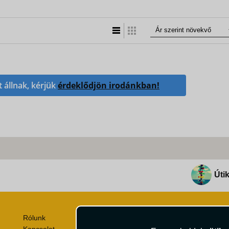
Lista nézet
Táblázatos nézet
t állnak, kérjük
érdeklődjön irodánkban!
Útik
Rólunk
Utazási Csomag Szerződési