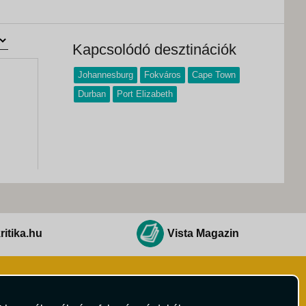
Kapcsolódó desztinációk
Johannesburg
Fokváros
Cape Town
Durban
Port Elizabeth
ritika.hu
Vista Magazin
Hírlevél
 Feltételek