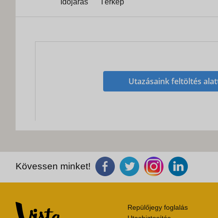
Időjárás
Térkép
Utazásaink feltöltés alat
Kövessen minket!
Repülőjegy foglalás