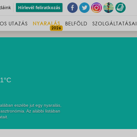
dáink
Hírlevél feliratkozás
OS UTAZÁS
NYARALÁS
BELFÖLD
SZOLGÁLTATÁSA
21°C
alában eszébe jut egy nyaralás,
asztronómia. Az alábbi listában
tait.