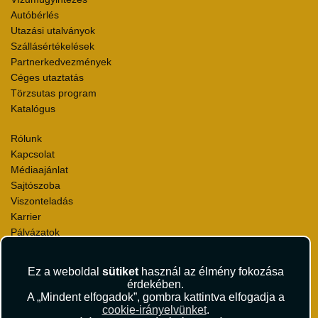
Autóbérlés
Utazási utalványok
Szállásértékelések
Partnerkedvezmények
Céges utaztatás
Törzsutas program
Katalógus
Rólunk
Kapcsolat
Médiaajánlat
Sajtószoba
Viszonteladás
Karrier
Pályázatok
Elismerések és díjak
Környezettudatosság
Ez a weboldal
sütiket
használ az élmény fokozása
érdekében.
Utazási Csomag Szerződési Feltételek
A „Mindent elfogadok”, gombra kattintva elfogadja a
Útlemondás-biztosítás Szerződési Feltételek
cookie-irányelvünket
.