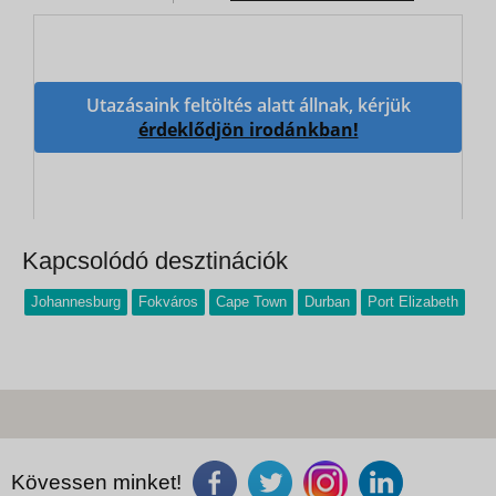
Utazásaink feltöltés alatt állnak, kérjük
érdeklődjön irodánkban!
Kapcsolódó desztinációk
Johannesburg
Fokváros
Cape Town
Durban
Port Elizabeth
Kövessen minket!