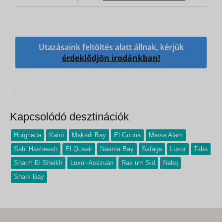
Utazásaink feltöltés alatt állnak, kérjük
érdeklődjön irodánkban!
Kapcsolódó desztinációk
Hurghada
Kairó
Makadi Bay
El Gouna
Marsa Alam
Sahl Hasheesh
El Quseir
Naama Bay
Safaga
Luxor
Taba
Sharm El Sheikh
Luxor-Asszuán
Ras um Sid
Nabq
Shark Bay