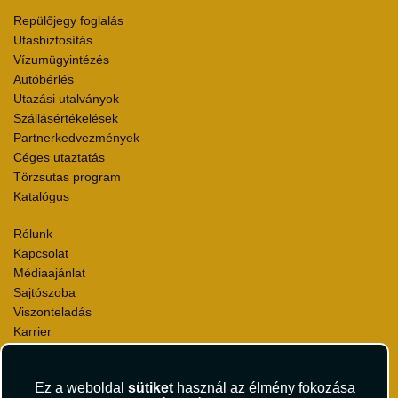
Repülőjegy foglalás
Utasbiztosítás
Vízumügyintézés
Autóbérlés
Utazási utalványok
Szállásértékelések
Partnerkedvezmények
Céges utaztatás
Törzsutas program
Katalógus
Rólunk
Kapcsolat
Médiaajánlat
Sajtószoba
Viszonteladás
Karrier
Pályázatok
Elismerések és díjak
Ez a weboldal
sütiket
használ az élmény fokozása
Környezettudatosság