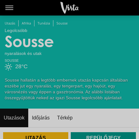
Utazás
Afrika
Tunézia
Sousse
Legolcsóbb
Sousse
nyaralások és utak
SOUSSE
28°C
Sousse hallatán a legtöbb embernek utazás kapcsán általában
eszébe jut egy nyaralás, egy tengerpart, egy hajóút, egy
városnézés vagy éppen a gasztronómia. Az alábbi listában
összegyűjtöttük neked az igazi Sousse legolcsóbb ajánlatait.
Utazások
Időjárás
Térkép
UTAZÁS
REPÜLŐJEGY