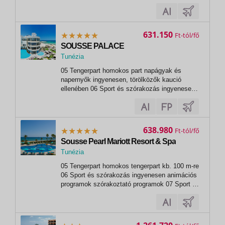
sportok térítés ellenében 06 Sport és
szórakozás ingyenesen animációs programok
alkalmanként esti műsorok asztalitenisz
minigolf 07 Sport és szórakozás térítés
631.150
Ft
ellenében...
SOUSSE PALACE
Tunézia
,
05 Tengerpart homokos part napágyak és
Sousse
napernyők ingyenesen, törölközők kaució
ellenében 06 Sport és szórakozás ingyenesen
fitneszterem 07 Sport és szórakozás térítés
ellenében wellness-központ masszázsok
hammam 18 lyukú golfpálya (kb. 7 km-re) vízi
sportok a tengerparton (helyi szolgáltatóknál)
638.980
Ft
Sousse Pearl Mariott Resort & Spa
Tunézia
,
05 Tengerpart homokos tengerpart kb. 100 m-re
Sousse
06 Sport és szórakozás ingyenesen animációs
programok szórakoztató programok 07 Sport és
szórakozás térítés ellenében spa-központ
szauna törökfürdő masszázsok szépségszalon