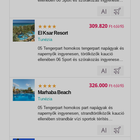
ellenében 06 Sport és szórakozás ingyenesen
animációs programok stradröplabda
asztalitenisz 07 Sport és szórakozás térítés
ellenében wellness-részleg (belépés 18 éves
kortól) szauna hammam masszázs
309.820
Ft
fitneszterem...
El Ksar Resort
Tunézia
,
05 Tengerpart homokos tengerpart napágyak és
Sousse
napernyők ingyenesen, törölközők kaució
ellenében 06 Sport és szórakozás ingyenesen
animációs programok alkalmanként esti
műsorok teniszpálya asztalitenisz
strandröplabda 07 Sport és szórakozás térítés
ellenében masszázs szauna szépségápolási...
326.000
Ft
Marhaba Beach
Tunézia
,
05 Tengerpart homokos part napágyak és
Sousse
napernyők ingyenesen, strandtörölközők kaució
ellenében strandbár vízi sportok térítés
ellenében 06 Sport és szórakozás ingyenesen
animációs programok alkalmanként esti
műsorok asztalitenisz minigolf fitneszterem