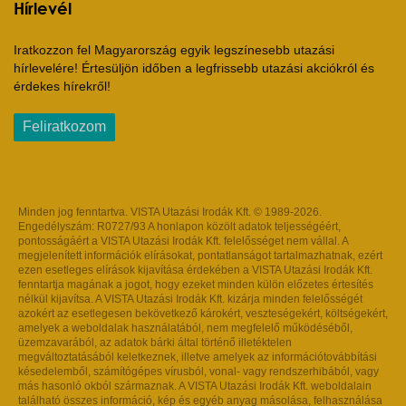
Hírlevél
Iratkozzon fel Magyarország egyik legszínesebb utazási
hírlevelére! Értesüljön időben a legfrissebb utazási akciókról és
érdekes hírekről!
Feliratkozom
Minden jog fenntartva. VISTA Utazási Irodák Kft. © 1989-2026.
Engedélyszám: R0727/93 A honlapon közölt adatok teljességéért,
pontosságáért a VISTA Utazási Irodák Kft. felelősséget nem vállal. A
megjelenített információk elírásokat, pontatlanságot tartalmazhatnak, ezért
ezen esetleges elírások kijavítása érdekében a VISTA Utazási Irodák Kft.
fenntartja magának a jogot, hogy ezeket minden külön előzetes értesítés
nélkül kijavítsa. A VISTA Utazási Irodák Kft. kizárja minden felelősségét
azokért az esetlegesen bekövetkező károkért, veszteségekért, költségekért,
amelyek a weboldalak használatából, nem megfelelő működéséből,
üzemzavarából, az adatok bárki által történő illetéktelen
megváltoztatásából keletkeznek, illetve amelyek az információtovábbítási
késedelemből, számítógépes vírusból, vonal- vagy rendszerhibából, vagy
más hasonló okból származnak. A VISTA Utazási Irodák Kft. weboldalain
található összes információ, kép és egyéb anyag másolása, felhasználása