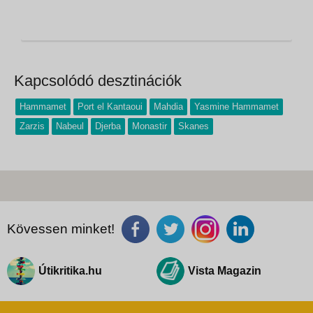
Kapcsolódó desztinációk
Hammamet
Port el Kantaoui
Mahdia
Yasmine Hammamet
Zarzis
Nabeul
Djerba
Monastir
Skanes
Kövessen minket!
Útikritika.hu
Vista Magazin