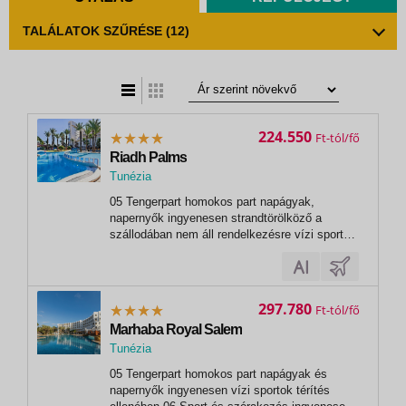
TALÁLATOK SZŰRÉSE
(12)
t
zatos nézet
224.550
Ft
Riadh Palms
Tunézia
,
05 Tengerpart homokos part napágyak,
Sousse
napernyők ingyenesen strandtörölköző a
szállodában nem áll rendelkezésre vízi sportok
térítés ellenében 06 Sport és szórakozás
ingyenesen animációs programok alkalmanként
esti műsorok strandröplabda darts fitneszterem
07 Sport és szórakozás térítés ellenében...
297.780
Ft
Marhaba Royal Salem
Tunézia
,
05 Tengerpart homokos part napágyak és
Sousse
napernyők ingyenesen vízi sportok térítés