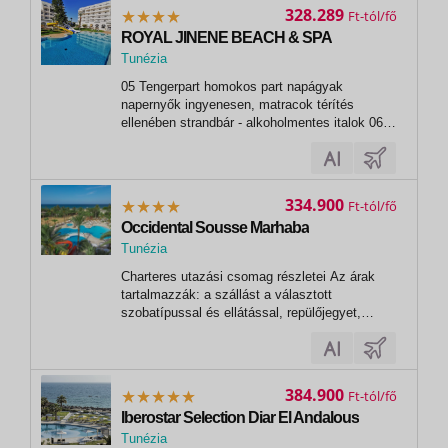
szauna aerobic strandröplabda 07 Sport és...
328.289
Ft
ROYAL JINENE BEACH & SPA
Tunézia
,
05 Tengerpart homokos part napágyak
Sousse
napernyők ingyenesen, matracok térítés
ellenében strandbár - alkoholmentes italok 06
Sport és szórakozás ingyenesen animációs
programok alkalmanként esti műsorok
strandröplabda asztalitenisz darts teniszpálya
(felszerelés térítés ellenében) 07 Sport és...
334.900
Ft
Occidental Sousse Marhaba
Tunézia
,
Charteres utazási csomag részletei Az árak
Sousse
tartalmazzák: a szállást a választott
szobatípussal és ellátással, repülőjegyet,
feladható és kézipoggyászt, repülőtéri
illetéket, kerozin pótdíjat (az Utazási
Feltételekben meghatározott számítás
szerint),...
384.900
Ft
Iberostar Selection Diar El Andalous
Tunézia