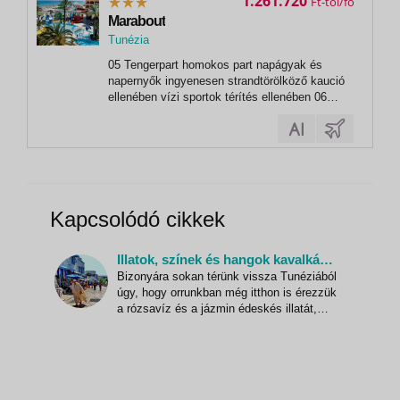
1.261.720
Ft
Marabout
Tunézia
,
05 Tengerpart homokos part napágyak és
Sousse
napernyők ingyenesen strandtörölköző kaució
ellenében vízi sportok térítés ellenében 06
Sport és szórakozás ingyenesen animációs
programok alkalmanként esti műsorok 07 Sport
és szórakozás térítés ellenében szauna,
masszázs thalassoterápia központ biliárd...
Kapcsolódó cikkek
Illatok, színek és hangok kavalkádja Tunéziában
Bizonyára sokan térünk vissza Tunéziából
úgy, hogy orrunkban még itthon is érezzük
a rózsavíz és a jázmin édeskés illatát,
csukott szemünk mögött még látjuk a
homokszínű erődöket, a zegzugos
utcákat, a színes bazárokat, s fejünk még
mindig zsong a piacok zsivajától vagy a
kereskedők fáradhatatlan un