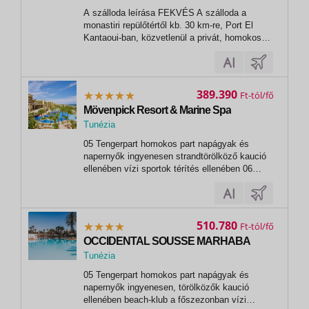
,
A szálloda leírása FEKVÉS A szálloda a
Sousse
monastiri repülőtértől kb. 30 km-re, Port El
Kantaoui-ban, közvetlenül a privát, homokos
tengerparton helyezkedik el. ELHELYEZÉS A
szállodában összesen 379 szoba és 2 lift
található. Szobáinak mindegyike...
389.390
Ft
Mövenpick Resort & Marine Spa
Tunézia
,
05 Tengerpart homokos part napágyak és
Sousse
napernyők ingyenesen strandtörölköző kaució
ellenében vízi sportok térítés ellenében 06
Sport és szórakozás ingyenesen asztalitenisz
minigolf röplabda fitneszterem darts 07 Sport
és szórakozás térítés ellenében wellness-
központ és spa (16 éves kortól)...
510.780
Ft
OCCIDENTAL SOUSSE MARHABA
Tunézia
,
05 Tengerpart homokos part napágyak és
Sousse
napernyők ingyenesen, törölközők kaució
ellenében beach-klub a főszezonban vízi