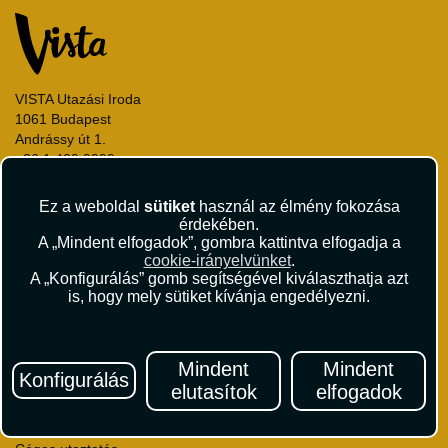
VISTA Utazási Iroda
1061 Budapest
Andrássy út 1.
+36 1 429 9999
andrassy@vista.hu
Ez a weboldal
sütiket
használ az élmény fokozása
érdekében.
A „Mindent elfogadok”, gombra kattintva elfogadja a
cookie-irányelvünket
.
A „Konfigurálás” gomb segítségével kiválaszthatja azt
Repülőjegy foglalás
is, hogy mely sütiket kívánja engedélyezni.
Utasbiztosítás
Vízumügyintézés
Autóbérlés
Mindent
Mindent
Konfigurálás
Utazási utalványok
elutasítok
elfogadok
Szállásértékelések
Partnerkedvezmények