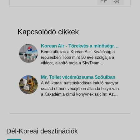
2. nap • SzöulMegérkezés Dél-Korea
fővárosába, Szöulba a kora reggeli órákban.
Érkezést követően bejelentkezés a...
Kapcsolódó cikkek
Korean Air - Törekvés a minőségre a kényelemért!
Bemutatkozik a Korean Air - Kiválóság a
repülésben Több mint 50 éve szolgálja a
világot, alapító tagja a SkyTeam
légitársasági szövetségnek, ezzel együtt
az egyik legjobb 20 légitársaság közé
Mr. Toilet vécémúzeuma Szöulban
tartozik. Az Incheon Nemzetközi
A dél-koreai turistáskodásra induló magyar
Repülőtéren található globális központjával
család otthoni vécéjében állandó helye van
a légitársaság 120 várost szolg
a Kakadémia című könyvnek (alcím: Az
emberi ürülék kultúrtörténete). Ilyképpen
nem meglepő, hogy a szöuli látnivalók
közé – a kötelező nevezetességek mellé –
feltétlenül betuszkoltuk a Toilet Museum
meglátogatását!
Dél-Koreai desztinációk