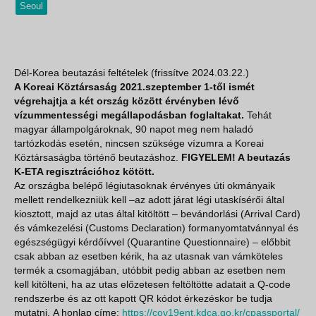
Seoul
Dél-Korea beutazási feltételek (frissítve 2024.03.22.)
A Koreai Köztársaság 2021.szeptember 1-től ismét
végrehajtja a két ország között érvényben lévő
vízummentességi megállapodásban foglaltakat.
Tehát
magyar állampolgároknak, 90 napot meg nem haladó
tartózkodás esetén, nincsen szüksége vízumra a Koreai
Köztársaságba történő beutazáshoz.
FIGYELEM! A beutazás
K-ETA regisztrációhoz kötött.
Az országba belépő légiutasoknak érvényes úti okmányaik
mellett rendelkezniük kell –az adott járat légi utaskísérői által
kiosztott, majd az utas által kitöltött – bevándorlási (Arrival Card)
és vámkezelési (Customs Declaration) formanyomtatvánnyal és
egészségügyi kérdőívvel (Quarantine Questionnaire) – előbbit
csak abban az esetben kérik, ha az utasnak van vámköteles
termék a csomagjában, utóbbit pedig abban az esetben nem
kell kitölteni, ha az utas előzetesen feltöltötte adatait a Q-code
rendszerbe és az ott kapott QR kódot érkezéskor be tudja
mutatni. A honlap címe:
https://cov19ent.kdca.go.kr/cpassportal/