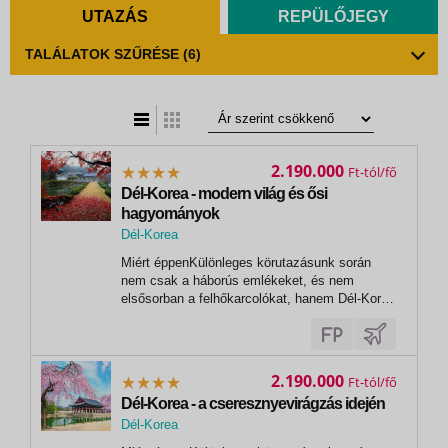
UTAZÁS
REPÜLŐJEGY
TALÁLATOK SZŰRÉSE
(6)
t
zatos nézet
2.190.000
Ft
Dél-Korea - modern világ és ősi
hagyományok
Dél-Korea
Miért éppenKülönleges körutazásunk során
nem csak a háborús emlékeket, és nem
elsősorban a felhőkarcolókat, hanem Dél-Korea
világörökségi helyszíneit, kulturális emlékeit és
természeti csodáit fedezzük fel, miközben
különleges élményekre tehetünk szert.Többek
között a Kjongbokkung királyi...
2.190.000
Ft
Dél-Korea - a cseresznyevirágzás idején
Dél-Korea