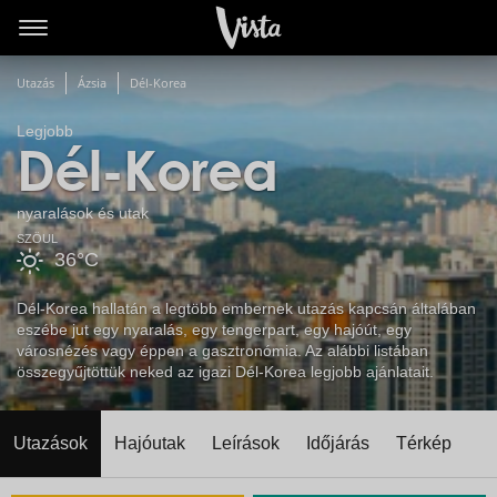
Utazás
Ázsia
Dél-Korea
Legjobb
Dél-Korea
nyaralások és utak
SZÖUL
36°C
Dél-Korea hallatán a legtöbb embernek utazás kapcsán általában
eszébe jut egy nyaralás, egy tengerpart, egy hajóút, egy
városnézés vagy éppen a gasztronómia. Az alábbi listában
összegyűjtöttük neked az igazi Dél-Korea legjobb ajánlatait.
Utazások
Hajóutak
Leírások
Időjárás
Térkép