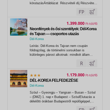
körutazásÁrtáblázat Részvételi díj Részvételi
díj 2 fő részére Ft/fő Létszám /fő Összesen
Ft/2 fő Utazási szolgáltatások díja kétágyas
szobában 1 359 900 2 2 719 800 Repülőtéri
illeték kb. 197 000 2 394 000 Teljes...
1.399.000
Ft
Neonfények és ősi szentélyek: Dél-Korea
és Tajvan — csoportos utazás
2027.04.17-29.
Dél-Korea
,
Leírás: Dél-Korea és Tajvan nem csupán
Szöul
földrajzilag, de történelmi sorsukban is
különleges párost alkotnak: mindkét állam
hatalmas birodalmak árnyékában, állandó
politikai és kulturális nyomás alatt formálta
meg saját, teljesen egyedi karakterét. A
huszadik század viharai és a pusztító
1.179.000
Ft
háborúk...
DÉL-KOREA FELFEDEZÉSE
Dél-Korea
Szöul – Gyeongju – Yangsan – Busan – Szöul
– (DMZ) 1. nap • Budapest – SzöulElutazás a
délelőtti órákban Budapestről repülőgéppel,
átszállással Szöulba. Éjszaka a repülőgépen.