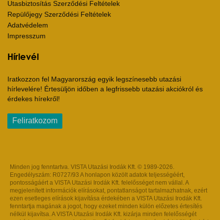
Utasbiztosítás Szerződési Feltételek
Repülőjegy Szerződési Feltételek
Adatvédelem
Impresszum
Hírlevél
Iratkozzon fel Magyarország egyik legszínesebb utazási
hírlevelére! Értesüljön időben a legfrissebb utazási akciókról és
érdekes hírekről!
Feliratkozom
Minden jog fenntartva. VISTA Utazási Irodák Kft. © 1989-2026.
Engedélyszám: R0727/93 A honlapon közölt adatok teljességéért,
pontosságáért a VISTA Utazási Irodák Kft. felelősséget nem vállal. A
megjelenített információk elírásokat, pontatlanságot tartalmazhatnak, ezért
ezen esetleges elírások kijavítása érdekében a VISTA Utazási Irodák Kft.
fenntartja magának a jogot, hogy ezeket minden külön előzetes értesítés
nélkül kijavítsa. A VISTA Utazási Irodák Kft. kizárja minden felelősségét