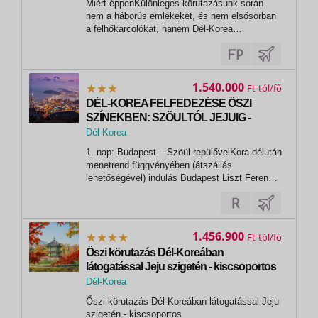
Miért éppenKülönleges körutazásunk során
nem a háborús emlékeket, és nem elsősorban
a felhőkarcolókat, hanem Dél-Korea
világörökségi helyszíneit, kulturális emlékeit és
természeti csodáit fedezzük fel, miközben
különleges élményekre tehetünk szert, mindezt
a cseresznyevirágzás idején*.Többek...
1.540.000
Ft
DÉL-KOREA FELFEDEZÉSE ŐSZI
SZÍNEKBEN: SZÖULTÓL JEJUIG -
Koreai kalandok
Dél-Korea
1. nap: Budapest – Szöül repülővelKora délután
menetrend függvényében (átszállás
lehetőségével) indulás Budapest Liszt Ferenc
Repülőtérről Dél-Korea fővárosába Szöulba.11.
nap: Vissza a nyüzsgésbe repülővelJeju
csodálatos természeti szépségei után repülőre
ülünk és közvetlen járattal érkezünk...
1.456.900
Ft
Őszi körutazás Dél-Koreában
látogatással Jeju szigetén - kiscsoportos
körutazás
Dél-Korea
Őszi körutazás Dél-Koreában látogatással Jeju
szigetén - kiscsoportos