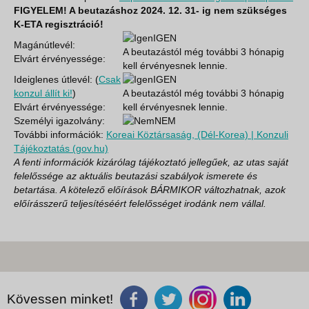
FIGYELEM! A beutazáshoz 2024. 12. 31- ig nem szükséges
K-ETA regisztráció!
IGEN
Magánútlevél:
A beutazástól még további 3 hónapig
Elvárt érvényessége:
kell érvényesnek lennie.
Ideiglenes útlevél: (
Csak
IGEN
konzul állít ki!
)
A beutazástól még további 3 hónapig
Elvárt érvényessége:
kell érvényesnek lennie.
Személyi igazolvány:
NEM
További információk:
Koreai Köztársaság, (Dél-Korea) | Konzuli
Tájékoztatás (gov.hu)
A fenti információk kizárólag tájékoztató jellegűek, az utas saját
felelőssége az aktuális beutazási szabályok ismerete és
betartása. A kötelező előírások BÁRMIKOR változhatnak, azok
előírásszerű teljesítéséért felelősséget irodánk nem vállal.
Kövessen minket!