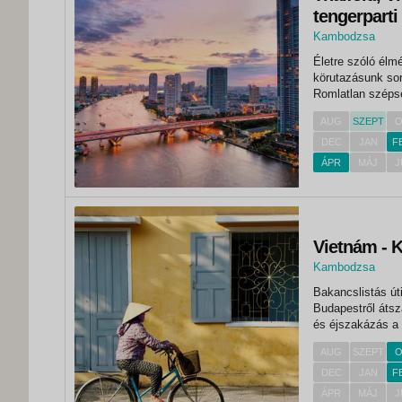
tengerparti
Kambodzsa
, Phnom Penh
Életre szóló élm
körutazásunk so
Romlatlan szépsé
szentélyek, kelet
AUG
SZEPT
O
néha felkavaró e
DEC
JAN
F
ÁPR
MÁJ
J
Vietnám - 
Kambodzsa
Bakancslistás út
Budapestről átsz
és éjszakázás a 
(Vietnám)Megérk
AUG
SZEPT
O
városnézésünket
DEC
JAN
F
ÁPR
MÁJ
J