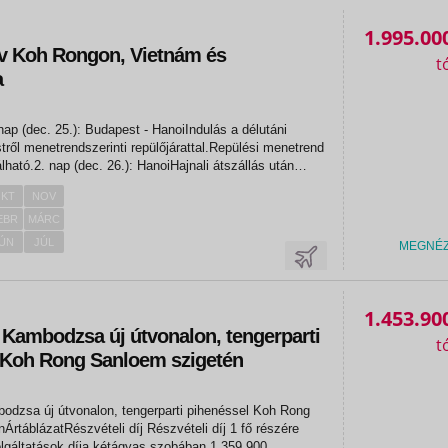
1.995.00
év Koh Rongon, Vietnám és
a
nap (dec. 25.): Budapest - HanoiIndulás a délutáni
ről menetrendszerinti repülőjárattal.Repülési menetrend
lálható.2. nap (dec. 26.): HanoiHajnali átszállás után
a délutáni órákban. Ezt követően transzfer a Néprajzi
KT
NOV
..
EBR
MÁRC
ÚN
JÚL
MEGNÉ
1.453.90
 Kambodzsa új útvonalon, tengerparti
 Koh Rong Sanloem szigetén
aigon)
odzsa új útvonalon, tengerparti pihenéssel Koh Rong
észvételi díj Részvételi díj 1 fő részére