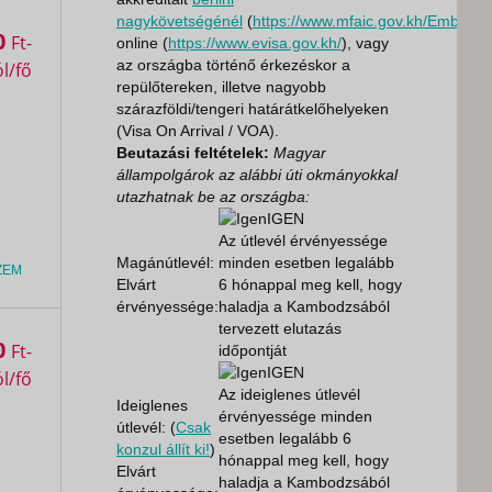
nagykövetségénél
(
https://www.mfaic.gov.kh/Embas
0
Ft
online (
https://www.evisa.gov.kh/
), vagy
az országba történő érkezéskor a
repülőtereken, illetve nagyobb
szárazföldi/tengeri határátkelőhelyeken
(Visa On Arrival / VOA).
Beutazási feltételek:
Magyar
állampolgárok az alábbi úti okmányokkal
utazhatnak be az országba:
IGEN
Az útlevél érvényessége
Magánútlevél:
minden esetben legalább
ZEM
Elvárt
6 hónappal meg kell, hogy
érvényessége:
haladja a Kambodzsából
tervezett elutazás
0
Ft
időpontját
IGEN
Az ideiglenes útlevél
Ideiglenes
érvényessége minden
útlevél: (
Csak
esetben legalább 6
konzul állít ki!
)
hónappal meg kell, hogy
Elvárt
haladja a Kambodzsából