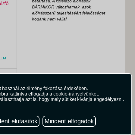
betartása. A kötelező előírások
BÁRMIKOR változhatnak, azok
előírásszerű teljesítéséért felelősséget
irodánk nem vállal.
ZEM
0
Ft
t
használ az élmény fokozása érdekében.
bra kattintva elfogadja a
cookie-irányelvünket
.
álaszthatja azt is, hogy mely sütiket kívánja engedélyezni.
ent elutasítok
Mindent elfogadok