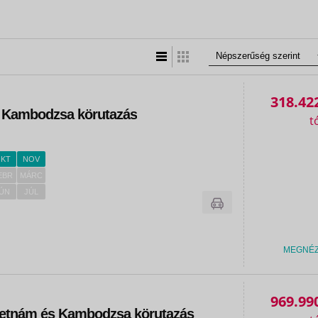
Lista nézet
Táblázatos nézet
318.42
 Kambodzsa körutazás
KT
NOV
EBR
MÁRC
ÚN
JÚL
MEGNÉ
«
«
969.99
Vietnám és Kambodzsa körutazás