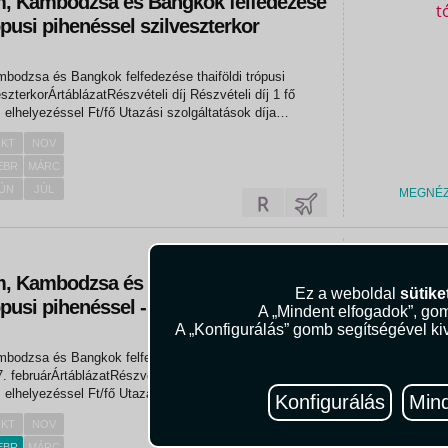
m, Kambodzsa és Bangkok felfedezése
rópusi pihenéssel szilveszterkor
bodzsa és Bangkok felfedezése thaiföldi trópusi
orÁrtáblázatRészvételi díj Részvételi díj 1 fő
l Ft/fő Utazási szolgáltatások díja
Repülőtéri illeték kb. / fő 189 000
KT
NOV
1...
EBR
MÁRC
ÚN
JÚL
MEGNÉ
1.312.90
m, Kambodzsa és Bangkok felfedezése
Ez a weboldal
sütike
ópusi pihenéssel - 2027. február
A „Mindent elfogadok”, gom
A „Konfigurálás” gomb segítségével kiv
bodzsa és Bangkok felfedezése thaiföldi trópusi
uárÁrtáblázatRészvételi díj Részvételi díj 1 fő
/fő Utazási szolgáltatások díja
Konfigurálás
Mind
ték kb. / fő 188 000
KT
NOV
EBR
MÁRC