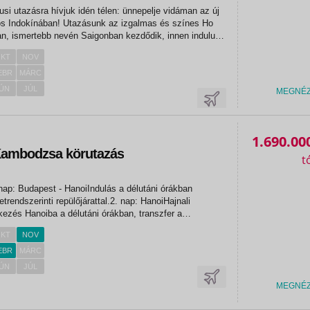
pusi utazásra hívjuk idén télen: ünnepelje vidáman az új
os Indokínában! Utazásunk az izgalmas és színes Ho
n, ismertebb nevén Saigonban kezdődik, innen indulunk
felfedezésére is - az óriási területen elterülő festői
KT
NOV
EBR
MÁRC
ÚN
JÚL
MEGNÉ
1.690.00
Kambodzsa körutazás
nap: Budapest - HanoiIndulás a délutáni órákban
rendszerinti repülőjárattal.2. nap: HanoiHajnali
rkezés Hanoiba a délutáni órákban, transzfer a
llás elfoglalása után szabad program. Szállás Hanoiban
KT
NOV
zállás:...
EBR
MÁRC
ÚN
JÚL
MEGNÉ