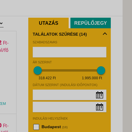
UTAZÁS
REPÜLŐJEGY
TALÁLATOK SZŰRÉSE
(14)
2
Ft
SZABADSZAVAS
ÁR SZERINT
318.422 Ft
1.995.000 Ft
DÁTUM SZERINT (INDULÁSI IDŐPONTOK)
ZEM
Augusztus, 2026
»
INDULÁSI HELYSZÍNEK
Hé
Ke
Sz
Cs
Pé
Sz
Va
Augusztus, 2026
»
0
Ft
Budapest
(10)
27
28
29
30
31
1
2