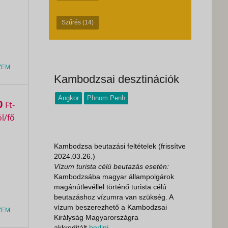
Szűrés
(14)
ZEM
Kambodzsai desztinációk
Angkor
Phnom Penh
0
Ft
Kambodzsa beutazási feltételek (frissítve
2024.03.26.)
Vízum turista célú beutazás esetén:
Kambodzsába magyar állampolgárok
magánútlevéllel történő turista célú
beutazáshoz vízumra van szükség. A
vízum beszerezhető a Kambodzsai
ZEM
Királyság Magyarországra
akkreditált
berlini