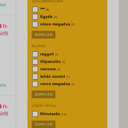
SZÁLLÁSKATEGÓRIA
ZEM
***
(6)
Egyéb
(3)
nincs megadva
0
(3)
Ft
Szűrés
(14)
ELLÁTÁS
reggeli
(5)
félpanziós
(1)
vacsora
(4)
leírás szerint
(1)
nincs megadva
(1)
ZEM
Szűrés
(14)
0
Ft
UTAZÁS TÍPUSA
Körutazás
(14)
Szűrés
(14)