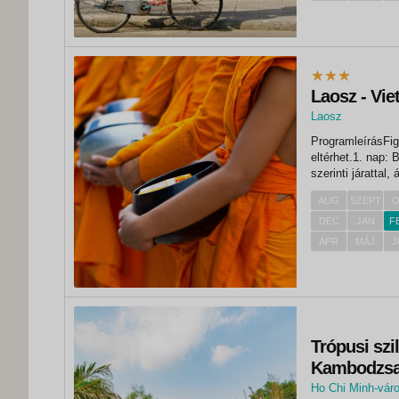
Laosz - Vi
Laosz
, Hanoi
ProgramleírásFig
eltérhet.1. nap:
szerinti járattal
menetrend az olda
AUG
SZEPT
O
érkezés Hanoiba 
DEC
JAN
F
ÁPR
MÁJ
J
Trópusi szi
Kambodzsa 
Ho Chi Minh-vár