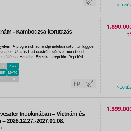
MEGNÉ
1.890.00
etnám - Kambodzsa körutazás
yelem! A programok sorrendje indulási dátumtól függően
 Budapest Utazás Budapestről repülővel menetrend
, átszállással Hanoiba. Éjszaka a repülőn. Repülési
l alján található.2. nap: HanoiHajnali átszállás után
KT
NOV
a...
EBR
MÁRC
ÚN
JÚL
MEGNÉ
1.399.00
lveszter Indokínában – Vietnám és
– 2026.12.27.-2027.01.08.
os