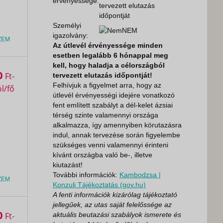
érvényessége:
tervezett elutazás
időpontját
Személyi
NEM
igazolvány:
ZEM
Az útlevél érvényessége minden
esetben legalább 6 hónappal meg
kell, hogy haladja a célországból
0
Ft
tervezett elutazás időpontját!
Felhívjuk a figyelmet arra, hogy az
útlevél érvényességi idejére vonatkozó
fent említett szabályt a dél-kelet ázsiai
térség szinte valamennyi országa
alkalmazza, így amennyiben körutazásra
indul, annak tervezése során figyelembe
szükséges venni valamennyi érinteni
kívánt országba való be-, illetve
kiutazást!
További információk:
Kambodzsa |
ZEM
Konzuli Tájékoztatás (gov.hu)
A fenti információk kizárólag tájékoztató
jellegűek, az utas saját felelőssége az
0
Ft
aktuális beutazási szabályok ismerete és