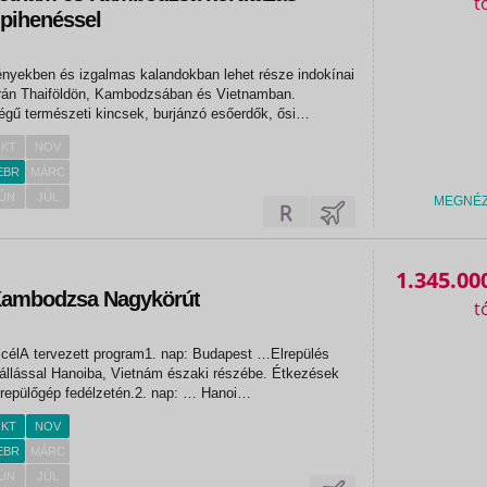
 pihenéssel
ényekben és izgalmas kalandokban lehet része indokínai
rán Thaiföldön, Kambodzsában és Vietnamban.
gű természeti kincsek, burjánzó esőerdők, ősi
ies báj, és a 20. század történelmének lebilincselő,
KT
NOV
mlékei fogadják az...
EBR
MÁRC
ÚN
JÚL
MEGNÉ
1.345.00
Kambodzsa Nagykörút
icélA tervezett program1. nap: Budapest …Elrepülés
állással Hanoiba, Vietnám északi részébe. Étkezések
repülőgép fedélzetén.2. nap: … Hanoi
ezés menetrendtől függően Hanoiba. Megkezdjük
KT
NOV
 Vietnám fővárosában: Ho Chi Minh...
EBR
MÁRC
ÚN
JÚL