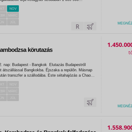
Repülőtéri illeték kb. 194 000 Teljes csomagár 1 fő részére útlemondási...
KT
NOV
EBR
MÁRC
ÚN
JÚL
MEGNÉ
1.450.00
 Kambodzsa körutazás
-2. nap: Budapest - Bangkok Elutazás Budapestről
t átszállással Bangkokba. Éjszaka a repülőn. Másnap
után transzfer a szállodába. Este sétahajózás a Chao
sorával. Szállás Bangkokban (4 éj). Tervezett szállás:
KT
NOV
l...
EBR
MÁRC
ÚN
JÚL
MEGNÉ
1.558.90