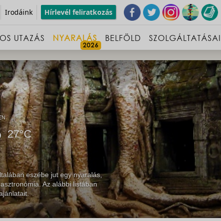
Irodáink
Hírlevél feliratkozás
OS UTAZÁS
NYARALÁS
BELFÖLD
SZOLGÁLTATÁSA
EN
27°C
alában eszébe jut egy nyaralás,
asztronómia. Az alábbi listában
ánlatait.