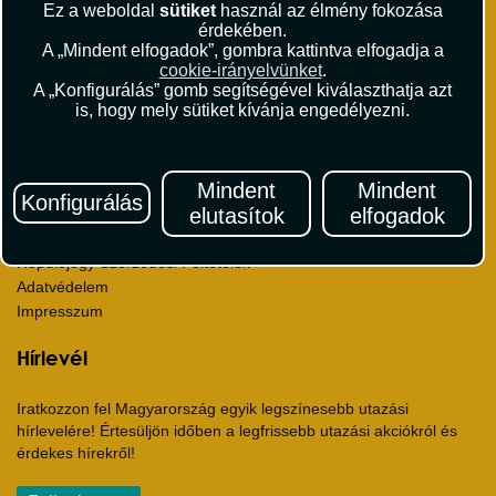
Ez a weboldal
sütiket
használ az élmény fokozása
Sajtószoba
érdekében.
Viszonteladás
A „Mindent elfogadok”, gombra kattintva elfogadja a
cookie-irányelvünket
.
Karrier
A „Konfigurálás” gomb segítségével kiválaszthatja azt
Pályázatok
is, hogy mely sütiket kívánja engedélyezni.
Elismerések és díjak
Környezettudatosság
Mindent
Mindent
Utazási Csomag Szerződési Feltételek
Konfigurálás
elutasítok
elfogadok
Útlemondás-biztosítás Szerződési Feltételek
Utasbiztosítás Szerződési Feltételek
Repülőjegy Szerződési Feltételek
Adatvédelem
Impresszum
Hírlevél
Iratkozzon fel Magyarország egyik legszínesebb utazási
hírlevelére! Értesüljön időben a legfrissebb utazási akciókról és
érdekes hírekről!