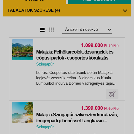
TALÁLATOK SZŰRÉSE
(4)
t
zatos nézet
1.099.000
Ft
Malajzia: Felhőkarcolók, dzsungelek és
trópusi partok - csoportos körutazás
2026.10.20-31.
Szingapúr
,
Leírás: Csoportos utazásunk során Malajzia
Szingapúr
legjavát vesszük célba. A dinamikus Kuala
Lumpurból indulva Borneó vadregényes tájai
felé vesszük az irányt, ahol testközelből
tapasztalhatjuk meg a trópusok lenyűgöző
élővilágát. A kulturális kincsekkel teli Penang
és a pihenést kínáló Langkawi után az...
1.399.000
Ft
Malajzia-Szingapúr szilveszteri körutazás,
tengerparti pihenéssel Langkawin –
2026.12.28.-2027.01.10.
Szingapúr
,