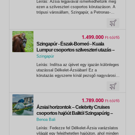
Leírás: Ázsia legjavával ismerkedhetünk meg
Szingapúr
ezen a szilveszteri csoportos körutazáson. A
trópusi városállam, Szingapúr, a Petronas-
ikertornyokról híres Kuala Lumpur, a Cameron-
felföld végtelen teaültetvényei vagy a
különlegesen hangulatos sziget, Penang mind-
mind kihagyhatatlan élmény. A...
1.499.000
Ft
Szingapúr - Észak-Borneó - Kuala
Lumpur csoportos szilveszteri utazás –
2026.12.28.-2027.01.09.
Szingapúr
,
Leírás: Indítsa az újévet egy igazán különleges
Szingapúr
utazással Délkelet-Ázsiában! Ez a
körutazás egyszerre kínál pezsgő nagyvárosi
élményeket és természetközeli kikapcsolódást:
Szingapúr futurisztikus látképe után Borneó
buja esőerdei és lenyűgöző állatvilága egészen
más világba repít. Hajózás,...
1.789.000
Ft
Ázsiai horizontok – Celebrity Cruises
csoportos hajóút Balitól Szingapúrig –
2026.12.29.-2027.01.15.
Benoa Bali
Leírás: Fedezze fel Délkelet-Ázsia varázslatos
világát egy felejthetetlen hajóúton, ahol minden