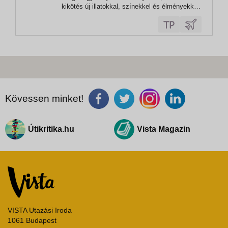
kikötés új illatokkal, színekkel és élményekkel
várja! Bali misztikus templomai és
smaragdzöld rizsteraszai, Malajzia pezsgő
nagyvárosai és egzotikus szigetei, Thaiföld
türkizkék tengerpartjai,...
Kövessen minket!
Útikritika.hu
Vista Magazin
VISTA Utazási Iroda
1061 Budapest