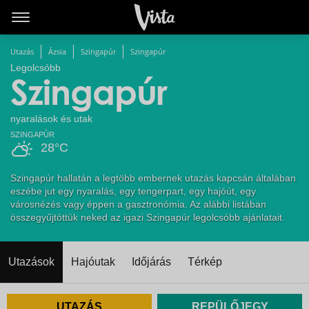
Utazás
Ázsia
Szingapúr
Szingapúr
Legolcsóbb
Szingapúr
nyaralások és utak
SZINGAPÚR
28°C
Szingapúr hallatán a legtöbb embernek utazás kapcsán általában
eszébe jut egy nyaralás, egy tengerpart, egy hajóút, egy
városnézés vagy éppen a gasztronómia. Az alábbi listában
összegyűjtöttük neked az igazi Szingapúr legolcsóbb ajánlatait.
Utazások
Hajóutak
Időjárás
Térkép
UTAZÁS
REPÜLŐJEGY