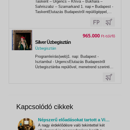
Taskent – Ürgencs – Khíva – Bukhara –
Sahriszabz – Szamarkand 1. nap • Budapest -
TaskentElutazás Budapestről repülőgéppel,
átszállással Taskentbe, a menetrend
függvényében. 2. nap • TaskentÉrkezés az
éjszaka folyamán az üzbég fővárosba,
Taskentbe, majd transzfer a szállodába.
965.000
Ft
Reggeli után...
Silver Üzbegisztán
Üzbegisztán
, Urgench
Programleírás(web)1. nap: Budapest -
Isztambul - UrgencsElutazás Budapestről
Üzbegisztánba repülővel, menetrend szerinti
járattal, isztambuli átszállással. Az átszállás
időtartama alatt lounge belépést biztosítunk az
utasainknak a teljes kényelem érdekében.
Éjszaka a repülő fedélzetén.2. nap:...
Kapcsolódó cikkek
Népszerű előadásokat tartott a Vista „Kalandok Üzbegisztánban” címmel
A nagy érdeklődésre való tekintettel két