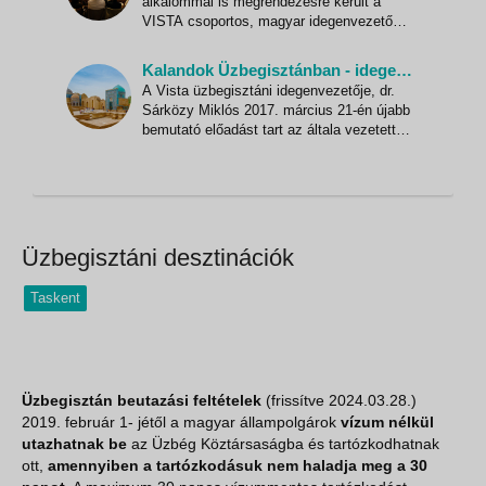
alkalommal is megrendezésre került a
VISTA csoportos, magyar idegenvezetős
Üzbegisztán körutazásáról szóló előadása.
A dr. Sárközy Miklós, üzbegisztáni
Kalandok Üzbegisztánban - idegenvezetőnkkel a Selyemút nyomán
idegenvezetőnk közreműködésével
A Vista üzbegisztáni idegenvezetője, dr.
megtartott rendezvényre nagyon sokan
Sárközy Miklós 2017. március 21-én újabb
voltak kíváncsiak mindkét alkalommal.
bemutató előadást tart az általa vezetett
üzbegisztáni csoportos utazásunkról, ahol
a keleti kultúrák szerelmesei betekintést
nyerhetnek e különleges ország
rejtelmeibe és bármely kérdésükre választ
kaphatnak utazás el
Üzbegisztáni desztinációk
Taskent
Üzbegisztán b
eutazási feltételek
(frissítve 2024.03.28.)
2019. február 1- jétől a magyar állampolgárok
vízum nélkül
utazhatnak be
az Üzbég Köztársaságba és tartózkodhatnak
ott,
amennyiben a tartózkodásuk nem haladja meg a 30