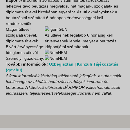
napot
. A maximum 30 napos vízummentes tartózkodást
lehetővé tevő beutazás megvalósulhat magán-, szolgálati- és
diplomata útlevél birtokában egyaránt. Az úti okmányoknak a
beutazástól számított 6 hónapos érvényességgel kell
rendelkezniük.
Magánútlevél,
IGEN
szolgálati útlevél,
Az útlevélnek legalább 6 hónapig kell
diplomata útlevél:
érvényesnek lennie, melyet a beutazás
Elvárt érvényessége:
időpontjától számítanak.
Ideiglenes útlevél:
NEM
Személyi igazolvány:
NEM
További információk:
Üzbegisztán | Konzuli Tájékoztatás
(gov.hu)
A fenti információk kizárólag tájékoztató jellegűek, az utas saját
felelőssége az aktuális beutazási szabályok ismerete és
betartása. A kötelező előírások BÁRMIKOR változhatnak, azok
előírásszerű teljesítéséért felelősséget irodánk nem vállal.