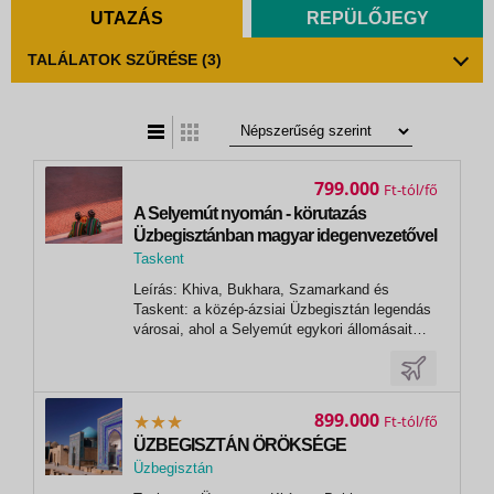
UTAZÁS
REPÜLŐJEGY
TALÁLATOK SZŰRÉSE
(3)
t
zatos nézet
799.000
Ft
A Selyemút nyomán - körutazás
Üzbegisztánban magyar idegenvezetővel
2026.10.21-10.29.
Taskent
Leírás: Khiva, Bukhara, Szamarkand és
Taskent: a közép-ázsiai Üzbegisztán legendás
városai, ahol a Selyemút egykori állomásait
fedezhetjük fel. A kiemelkedő építészeti,
kulturális és történelmi látnivalók mellett
bepillantást nyerhetünk Közép-Ázsia mai
életmódjába és megkóstolhatjuk az üzbég...
899.000
Ft
ÜZBEGISZTÁN ÖRÖKSÉGE
Üzbegisztán