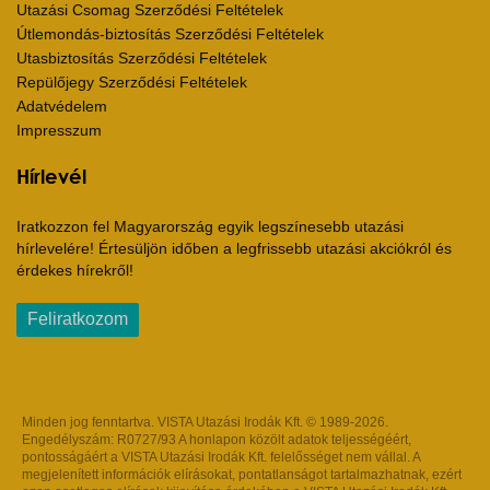
Utazási Csomag Szerződési Feltételek
Útlemondás-biztosítás Szerződési Feltételek
Utasbiztosítás Szerződési Feltételek
Repülőjegy Szerződési Feltételek
Adatvédelem
Impresszum
Hírlevél
Iratkozzon fel Magyarország egyik legszínesebb utazási
hírlevelére! Értesüljön időben a legfrissebb utazási akciókról és
érdekes hírekről!
Feliratkozom
Minden jog fenntartva. VISTA Utazási Irodák Kft. © 1989-2026.
Engedélyszám: R0727/93 A honlapon közölt adatok teljességéért,
pontosságáért a VISTA Utazási Irodák Kft. felelősséget nem vállal. A
megjelenített információk elírásokat, pontatlanságot tartalmazhatnak, ezért