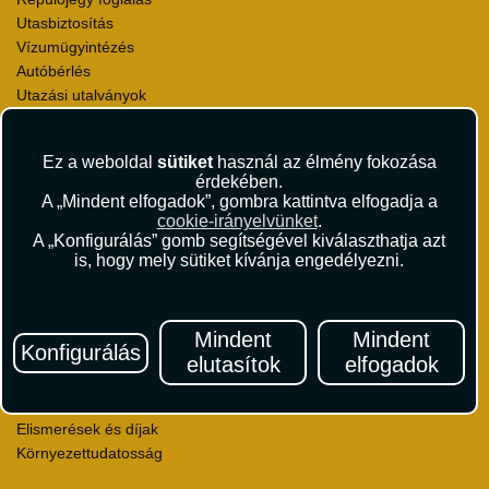
Utasbiztosítás
Vízumügyintézés
Autóbérlés
Utazási utalványok
Szállásértékelések
Partnerkedvezmények
Ez a weboldal
sütiket
használ az élmény fokozása
Céges utaztatás
érdekében.
Törzsutas program
A „Mindent elfogadok”, gombra kattintva elfogadja a
Katalógus
cookie-irányelvünket
.
A „Konfigurálás” gomb segítségével kiválaszthatja azt
is, hogy mely sütiket kívánja engedélyezni.
Rólunk
Kapcsolat
Médiaajánlat
Sajtószoba
Mindent
Mindent
Konfigurálás
Viszonteladás
elutasítok
elfogadok
Karrier
Pályázatok
Elismerések és díjak
Környezettudatosság