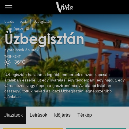
Utazás
Ázsia
Üzbegisztán
Legnépszerűbb
Üzbegisztán
nyaralások és utak
TASHKENT
36°C
Üzbegisztán hallatán a legtöbb embernek utazás kapcsán
általában eszébe jut egy nyaralás, egy tengerpart, egy hajóút, egy
városnézés vagy éppen a gasztronómia. Az alábbi listában
összegyűjtöttük neked az igazi Üzbegisztán legnépszerűbb
ajánlatait.
Utazások
Leírások
Időjárás
Térkép