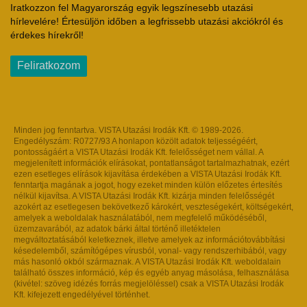
Iratkozzon fel Magyarország egyik legszínesebb utazási
hírlevelére! Értesüljön időben a legfrissebb utazási akciókról és
érdekes hírekről!
Feliratkozom
Minden jog fenntartva. VISTA Utazási Irodák Kft. © 1989-2026.
Engedélyszám: R0727/93 A honlapon közölt adatok teljességéért,
pontosságáért a VISTA Utazási Irodák Kft. felelősséget nem vállal. A
megjelenített információk elírásokat, pontatlanságot tartalmazhatnak, ezért
ezen esetleges elírások kijavítása érdekében a VISTA Utazási Irodák Kft.
fenntartja magának a jogot, hogy ezeket minden külön előzetes értesítés
nélkül kijavítsa. A VISTA Utazási Irodák Kft. kizárja minden felelősségét
azokért az esetlegesen bekövetkező károkért, veszteségekért, költségekért,
amelyek a weboldalak használatából, nem megfelelő működéséből,
üzemzavarából, az adatok bárki által történő illetéktelen
megváltoztatásából keletkeznek, illetve amelyek az információtovábbítási
késedelemből, számítógépes vírusból, vonal- vagy rendszerhibából, vagy
más hasonló okból származnak. A VISTA Utazási Irodák Kft. weboldalain
található összes információ, kép és egyéb anyag másolása, felhasználása
(kivétel: szöveg idézés forrás megjelöléssel) csak a VISTA Utazási Irodák
Kft. kifejezett engedélyével történhet.