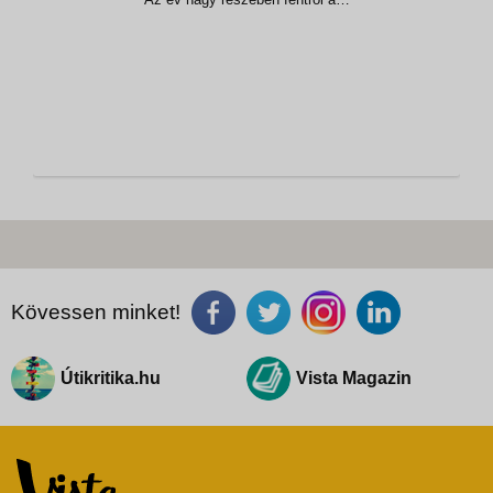
Colquepunku-gleccser, lentről kopár
sziklatörmelék uralja a tájat, ám minden
évben kétszer megelevenedik a környék
egy teljes hétre. Peruiak tízezrei lepik el a
sziklákat, hogy egy különösen
Kövessen minket!
Útikritika.hu
Vista Magazin