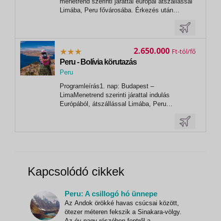
menetrend szerinti járattal európai átszállással
Limába, Peru fővárosába. Érkezés után
transzfer a szállodába. Szállásunk Lima
Miraflores nevű városrészében
található. Szállás Limában (2 éj).Repülési
menetrend az oldal alján található.2. nap:
2.650.000
Ft
LimaA mai...
Peru - Bolívia körutazás
Peru
,
Programleírás1. nap: Budapest –
Lima
LimaMenetrend szerinti járattal indulás
Európából, átszállással Limába, Peru
fővárosába. Érkezés az esti órákban, majd
transzfer a szállodába. Szállás Limában (2 éj),
a hangulatos Miraflores
városrészében. Tervezett szállás: Jose Antoni
LimaRepülési menetrend az...
Kapcsolódó cikkek
Peru: A csillogó hó ünnepe
Az Andok örökké havas csúcsai között,
ötezer méteren fekszik a Sinakara-völgy.
Az év nagy részében fentről a