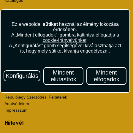
Katalógus
Rólunk
Kapcsolat
Ez a weboldal
sütiket
használ az élmény fokozása
Médiaajánlat
érdekében.
Sajtószoba
A „Mindent elfogadok”, gombra kattintva elfogadja a
Viszonteladás
cookie-irányelvünket
.
A „Konfigurálás” gomb segítségével kiválaszthatja azt
Karrier
is, hogy mely sütiket kívánja engedélyezni.
Pályázatok
Elismerések és díjak
Környezettudatosság
Mindent
Mindent
Konfigurálás
Utazási Csomag Szerződési Feltételek
elutasítok
elfogadok
Útlemondás-biztosítás Szerződési Feltételek
Utasbiztosítás Szerződési Feltételek
Repülőjegy Szerződési Feltételek
Adatvédelem
Impresszum
Hírlevél