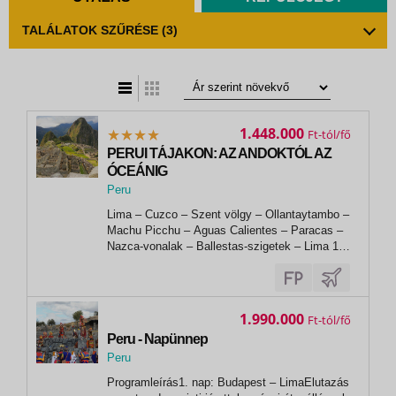
TALÁLATOK SZŰRÉSE
(3)
t
zatos nézet
1.448.000
Ft
PERUI TÁJAKON: AZ ANDOKTÓL AZ
ÓCEÁNIG
Peru
,
Lima – Cuzco – Szent völgy – Ollantaytambo –
Lima
Machu Picchu – Aguas Calientes – Paracas –
Nazca-vonalak – Ballestas-szigetek – Lima 1.
nap • Budapest - LimaKora reggel elutazás
Budapestről repülőgéppel, átszállással Limába.
Megérkezés Peru fővárosába a délutáni
órákban, transzfer a szállodába....
1.990.000
Ft
Peru - Napünnep
Peru
,
Programleírás1. nap: Budapest – LimaElutazás
Lima