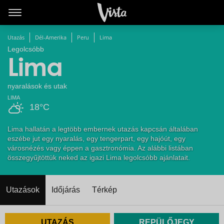
Utazás
Dél-Amerika
Peru
Lima
Legolcsóbb
Lima
nyaralások és utak
LIMA
18°C
Lima hallatán a legtöbb embernek utazás kapcsán általában
eszébe jut egy nyaralás, egy tengerpart, egy hajóút, egy
városnézés vagy éppen a gasztronómia. Az alábbi listában
összegyűjtöttük neked az igazi Lima legolcsóbb ajánlatait.
Utazások
Időjárás
Térkép
UTAZÁS
REPÜLŐJEGY