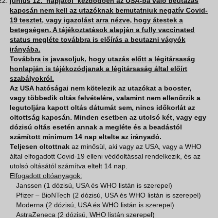
június 12. napjától kezdődően az USA-ba való beutazás
kapcsán nem kell az utazóknak bemutatniuk negatív Covid-
19 tesztet, vagy igazolást arra nézve, hogy átestek a
betegségen. A tájékoztatások alapján a fully vaccinated
status megléte továbbra is előírás a beutazni vágyók
irányába.
Továbbra is javasoljuk, hogy utazás előtt a légitársaság
honlapján is tájékozódjanak a légitársaság által előírt
szabályokról.
Az USA hatóságai nem kötelezik az utazókat a booster,
vagy többedik oltás felvételére, valamint nem ellenőrzik a
legutoljára kapott oltás dátumát sem, nincs időkorlát az
oltottság kapcsán. Minden esetben az utolsó két, vagy egy
dózisú oltás esetén annak a megléte és a beadástól
számított minimum 14 nap eltelte az irányadó.
Teljesen oltottnak
az minősül, aki vagy az USA, vagy a WHO
által elfogadott Covid-19 elleni védőoltással rendelkezik, és az
utolsó oltásától számítva eltelt 14 nap.
Elfogadott oltóanyagok:
Janssen (1 dózisú, USA és WHO listán is szerepel)
Pfizer – BioNTech (2 dózisú, USA és WHO listán is szerepel)
Moderna (2 dózisú, USA és WHO listán is szerepel)
AstraZeneca (2 dózisú, WHO listán szerepel)