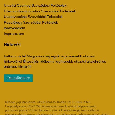
Utazási Csomag Szerződési Feltételek
Útlemondás-biztosítás Szerződési Feltételek
Utasbiztosítás Szerződési Feltételek
Repülőjegy Szerződési Feltételek
Adatvédelem
Impresszum
Hírlevél
Iratkozzon fel Magyarország egyik legszínesebb utazási
hírlevelére! Értesüljön időben a legfrissebb utazási akciókról és
érdekes hírekről!
Feliratkozom
Minden jog fenntartva. VISTA Utazási Irodák Kft. © 1989-2026.
Engedélyszám: R0727/93 A honlapon közölt adatok teljességéért,
pontosságáért a VISTA Utazási Irodák Kft. felelősséget nem vállal. A
megjelenített információk elírásokat, pontatlanságot tartalmazhatnak, ezért