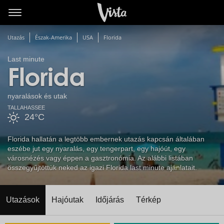
Utazás
Észak-Amerika
USA
Florida
Last minute
Florida
nyaralások és utak
TALLAHASSEE
24°C
Florida hallatán a legtöbb embernek utazás kapcsán általában
eszébe jut egy nyaralás, egy tengerpart, egy hajóút, egy
városnézés vagy éppen a gasztronómia. Az alábbi listában
összegyűjtöttük neked az igazi Florida last minute ajánlatait.
Utazások
Hajóutak
Időjárás
Térkép