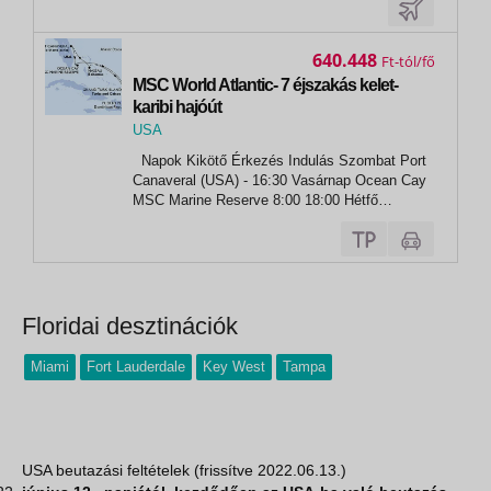
napot Miamiban töltik, ahol...
640.448
Ft
MSC World Atlantic- 7 éjszakás kelet-
karibi hajóút
USA
,
Napok Kikötő Érkezés Indulás Szombat Port
Port Canaveral
Canaveral (USA) - 16:30 Vasárnap Ocean Cay
MSC Marine Reserve 8:00 18:00 Hétfő
tengeren - - Kedd Grand Turk sziget 08:00
17:00 Szerda Puerto Plata 09:00 17:00
Csütörtök tengeren - -...
Floridai desztinációk
Miami
Fort Lauderdale
Key West
Tampa
USA beutazási feltételek (frissítve 2022.06.13.)