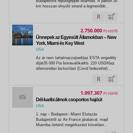
Budapestről repülőgéppel Miamiba. A parton 16
km hosszan elnyúló strand a legmenőbb
szórakozóhelyeknek nyújt otthont. Kiváló
éttermek, bárok, sörözők, vendéglők, kávézók
váltják egymást. Transzfer a szállodába. Öt
éjszakai szállás Miami Beach-en,...
2.750.000
Ft
Ünnepek az Egyesült Államokban – New
York, Miami és Key West
USA
,
Az ár nem tartalmazza(web)az ESTA engedély
New York
díját35 000 Fta borravalókatkb. 220 USD/főaz
útlemondási biztosítást (Covid fedezettel):
2,8% EGYÉB KÖLTSÉGEKEgyágyas felár1
375 000 FtFakultatív programokBBP
utasbiztosítás(EUB Biztosító)- Air & Cruise
Top:1.350 Ft/fő/nap- Air & Cruise Extra:1.800...
1.097.307
Ft
Dél-karibi álmok csoportos hajóút
USA
,
1. nap – Budapest– Miami Elutazás
Miami
Budapestről az Air France járataival, majd
Miamiba történő megérkezést követően
transzfer a szállodába. 2. nap – Miami Ezt a