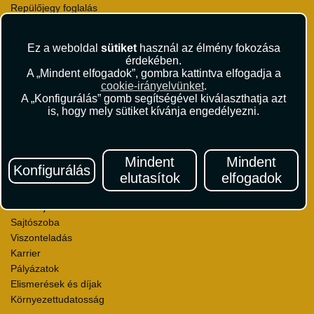
Repülőjegy foglalás
Utasbiztosítás
Vízumügyintézés
Ez a weboldal
sütiket
használ az élmény fokozása
Autóbérlés
érdekében.
Utazási utalványok
A „Mindent elfogadok”, gombra kattintva elfogadja a
Szállásértékelések
cookie-irányelvünket
.
A „Konfigurálás” gomb segítségével kiválaszthatja azt
Partnerkedvezmények
is, hogy mely sütiket kívánja engedélyezni.
Céges utaztatás
Törzsutas program
Katalógus
Mindent
Mindent
Konfigurálás
Rólunk
elutasítok
elfogadok
Kapcsolat
Médiaajánlat
Sajtószoba
Viszonteladás
Karrier
Pályázatok
Elismerések és díjak
Környezettudatosság