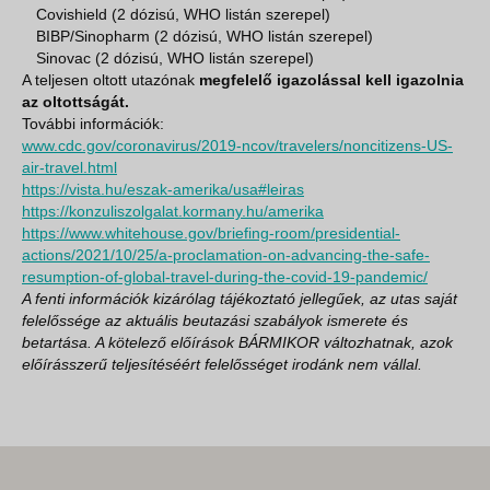
Covishield (2 dózisú, WHO listán szerepel)
BIBP/Sinopharm (2 dózisú, WHO listán szerepel)
Sinovac (2 dózisú, WHO listán szerepel)
A teljesen oltott utazónak
megfelelő igazolással kell igazolnia
az oltottságát.
További információk:
www.cdc.gov/coronavirus/2019-ncov/travelers/noncitizens-US-
air-travel.html
https://vista.hu/eszak-amerika/usa#leiras
https://konzuliszolgalat.kormany.hu/amerika
https://www.whitehouse.gov/briefing-room/presidential-
actions/2021/10/25/a-proclamation-on-advancing-the-safe-
resumption-of-global-travel-during-the-covid-19-pandemic/
A fenti információk kizárólag tájékoztató jellegűek, az utas saját
felelőssége az aktuális beutazási szabályok ismerete és
betartása. A kötelező előírások BÁRMIKOR változhatnak, azok
előírásszerű teljesítéséért felelősséget irodánk nem vállal.