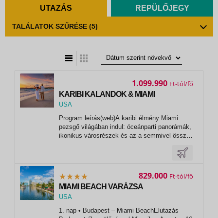
UTAZÁS
REPÜLŐJEGY
TALÁLATOK SZŰRÉSE
(5)
t
zatos nézet
1.099.990
Ft
KARIBI KALANDOK & MIAMI
USA
Program leírás(web)A karibi élmény Miami
pezsgő világában indul: óceánparti panorámák,
ikonikus városrészek és az a semmivel össze
nem téveszthető floridai életérzés adja meg a
hangulatot a nagy kalandhoz. Vár ránk a Royal
Caribbean legendás Allure of the Seas
óceánjáró hajója, ahol már maga az...
829.000
Ft
MIAMI BEACH VARÁZSA
USA
,
1. nap • Budapest – Miami BeachElutazás
Miami