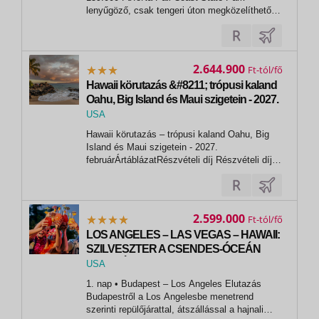
lenyűgöző, csak tengeri úton megközelíthető
partszakaszát fedezheti fel ezen a különleges
hajókiránduláson, amely Kauai szigetének
egyik legemlékezetesebb élménye.A program
során hajóval utazunk végig a több száz...
2.644.900
Ft
Hawaii körutazás &#8211; trópusi kaland
Oahu, Big Island és Maui szigetein - 2027.
február
USA
,
Hawaii körutazás – trópusi kaland Oahu, Big
Waikiki
Island és Maui szigetein - 2027.
februárÁrtáblázatRészvételi díj Részvételi díj 1
fő részére kétágyas elhelyezéssel Ft/fő
Utazási szolgáltatások díja kétágyas szobában
/ fő 2 549 900 Repülőtéri illeték kb. / fő 195 000
Teljes csomagár...
2.599.000
Ft
LOS ANGELES – LAS VEGAS – HAWAII:
SZILVESZTER A CSENDES-ÓCEÁN
PARTJÁN
USA
,
1. nap • Budapest – Los Angeles Elutazás
Los Angeles
Budapestről a Los Angelesbe menetrend
szerinti repülőjárattal, átszállással a hajnali