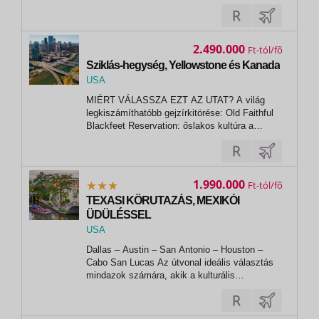
órákban. Érkezést követően transzfer a
szállodába. Szállás Los Angelesben, a
Hollywood szívében elhelyezkedő szállodában.
2. nap • Los Angeles Félnapos városnézés
2.490.000
Ft
az...
Sziklás-hegység, Yellowstone és Kanada
USA
, Calgary
MIÉRT VÁLASSZA EZT AZ UTAT? A világ
legkiszámíthatóbb gejzírkitörése: Old Faithful
Blackfeet Reservation: őslakos kultúra a
hegyekben...
1.990.000
Ft
TEXASI KÖRUTAZÁS, MEXIKÓI
ÜDÜLÉSSEL
USA
, DALLAS (TX)
Dallas – Austin – San Antonio – Houston –
Cabo San Lucas Az útvonal ideális választás
mindazok számára, akik a kulturális
látnivalókat, a modern nagyvárosi életet és a
gondtalan pihenést egyetlen, harmonikus
utazás keretében szeretnék megélni. 1. nap •