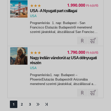
Budapest – DallasElutazás Budapestről Fort...
1.990.000
Ft
USA - A Nyugati part csillagai
USA
, San Francisco
Programleírás 1. nap: Budapest - San
Francisco Elutazás Budapestről menetrend
szerinti járatokkal, átszállással San Francisco-
ba. Megérkezés a késő délutáni órákban,
transzfer a szállodába.San Francisco és
környéke tele van népszerű és rejtett
csodákkal, izgalmas történetekkel az
1.790.000
Ft
aranyláztól a...
Nagy indián vándorút az USA délnyugati
részén
USA
,
Programleírás1. nap: Budapest –
Las Vegas
PhoenixElutazás Budapestről Arizonába
menetrend szerinti járatokkal, átszállással a
kora reggeli órákban. Érkezés Phoenixbe,
Arizona állam fővárosába a délutáni órákban. A
Sonora-sivatag peremén fekvő település
különleges fekvésének köszönhetően
1
2
3
egyszerre kínál...