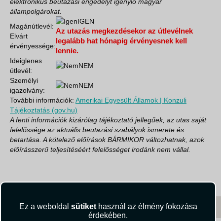
elektronikus beutazási engedélyt igénylő magyar
állampolgárokat.
IGEN
Magánútlevél:
Az utazás megkezdésekor az útlevélnek
Elvárt
legalább hat hónapig érvényesnek kell
érvényessége:
lennie.
Ideiglenes
NEM
útlevél:
Személyi
NEM
igazolvány:
További információk:
Amerikai Egyesült Államok | Konzuli
Tájékoztatás (gov.hu)
A fenti információk kizárólag tájékoztató jellegűek, az utas saját
felelőssége az aktuális beutazási szabályok ismerete és
betartása. A kötelező előírások BÁRMIKOR változhatnak, azok
előírásszerű teljesítéséért felelősséget irodánk nem vállal.
Ez a weboldal
sütiket
használ az élmény fokozása
érdekében.