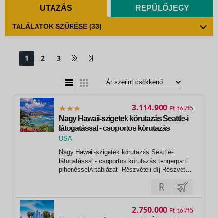
UTAZÁS
REPÜLŐJEGY
TALÁLATOK SZŰRÉSE
(33)
1
2
3
t
zatos nézet
3.114.900
Ft
Nagy Hawaii-szigetek körutazás Seattle-i
látogatással - csoportos körutazás
tengerparti pihenéssel
USA
,
Nagy Hawaii-szigetek körutazás Seattle-i
Honolulu
látogatással - csoportos körutazás tengerparti
pihenésselÁrtáblázat Részvételi díj Részvételi
díj 2 fő részére Ft/fő Létszám /fő Összesen
Ft/2 fő Utazási szolgáltatások díja kétágyas
szobában 3 169 900 2 6 339 800 Repülőtéri
illeték kb. 195 000 2...
2.750.000
Ft