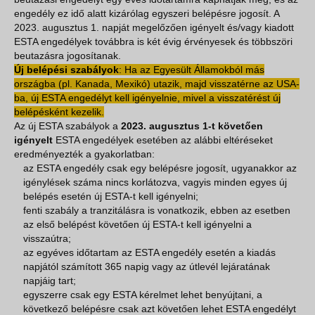
engedély ez idő alatt kizárólag egyszeri belépésre jogosít. A
2023. augusztus 1. napját megelőzően igényelt és/vagy kiadott
ESTA engedélyek továbbra is két évig érvényesek és többszöri
beutazásra jogosítanak.
Új belépési szabályok
: Ha az Egyesült Államokból más
országba (pl. Kanada, Mexikó) utazik, majd visszatérne az USA-
ba, új ESTA engedélyt kell igényelnie, mivel a visszatérést új
belépésként kezelik.
Az új ESTA szabályok a
2023. augusztus 1-t követően
igényelt
ESTA engedélyek esetében az alábbi eltéréseket
eredményezték a gyakorlatban:
az ESTA engedély csak egy belépésre jogosít, ugyanakkor az
igénylések száma nincs korlátozva, vagyis minden egyes új
belépés esetén új ESTA-t kell igényelni;
fenti szabály a tranzitálásra is vonatkozik, ebben az esetben
az első belépést követően új ESTA-t kell igényelni a
visszaútra;
az egyéves időtartam az ESTA engedély esetén a kiadás
napjától számított 365 napig vagy az útlevél lejáratának
napjáig tart;
egyszerre csak egy ESTA kérelmet lehet benyújtani, a
következő belépésre csak azt követően lehet ESTA engedélyt