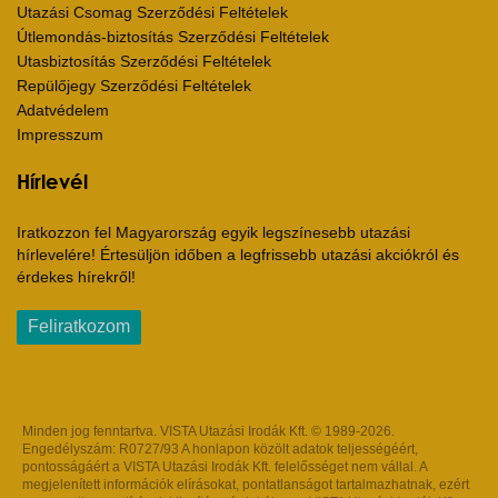
Utazási Csomag Szerződési Feltételek
Útlemondás-biztosítás Szerződési Feltételek
Utasbiztosítás Szerződési Feltételek
Repülőjegy Szerződési Feltételek
Adatvédelem
Impresszum
Hírlevél
Iratkozzon fel Magyarország egyik legszínesebb utazási
hírlevelére! Értesüljön időben a legfrissebb utazási akciókról és
érdekes hírekről!
Feliratkozom
Minden jog fenntartva. VISTA Utazási Irodák Kft. © 1989-2026.
Engedélyszám: R0727/93 A honlapon közölt adatok teljességéért,
pontosságáért a VISTA Utazási Irodák Kft. felelősséget nem vállal. A
megjelenített információk elírásokat, pontatlanságot tartalmazhatnak, ezért