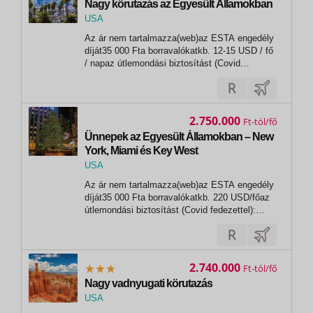
Nagy körutazás az Egyesült Államokban
USA
,
Az ár nem tartalmazza(web)az ESTA engedély
New York
díját35 000 Fta borravalókatkb. 12-15 USD / fő
/ napaz útlemondási biztosítást (Covid
fedezettel): 2,8% EGYÉB
KÖLTSÉGEKEgyágyas felár935 000
FtFakultatív programokBBP
utasbiztosítás(EUB Biztosító)- Air & Cruise
2.750.000
Ft
Top:1.350 Ft/fő/nap- Air & Cruise...
Ünnepek az Egyesült Államokban – New
York, Miami és Key West
USA
,
Az ár nem tartalmazza(web)az ESTA engedély
New York
díját35 000 Fta borravalókatkb. 220 USD/főaz
útlemondási biztosítást (Covid fedezettel):
2,8% EGYÉB KÖLTSÉGEKEgyágyas felár1
375 000 FtFakultatív programokBBP
utasbiztosítás(EUB Biztosító)- Air & Cruise
Top:1.350 Ft/fő/nap- Air & Cruise Extra:1.800...
2.740.000
Ft
Nagy vadnyugati körutazás
USA
,