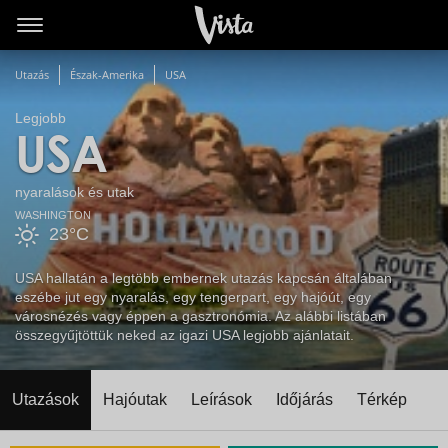
Utazás
Észak-Amerika
USA
Legjobb
USA
nyaralások és utak
WASHINGTON
23°C
USA hallatán a legtöbb embernek utazás kapcsán általában
eszébe jut egy nyaralás, egy tengerpart, egy hajóút, egy
városnézés vagy éppen a gasztronómia. Az alábbi listában
összegyűjtöttük neked az igazi USA legjobb ajánlatait.
Utazások
Hajóutak
Leírások
Időjárás
Térkép