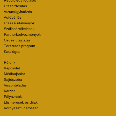
Repülőjegy foglalás
Utasbiztosítás
Vízumügyintézés
Autóbérlés
Utazási utalványok
Szállásértékelések
Partnerkedvezmények
Céges utaztatás
Törzsutas program
Katalógus
Rólunk
Kapcsolat
Médiaajánlat
Sajtószoba
Viszonteladás
Karrier
Pályázatok
Elismerések és díjak
Környezettudatosság