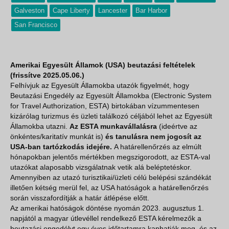
Galveston
Cape Liberty
Lancester
Bar Harbor
San Francisco
Amerikai Egyesült Államok (USA) beutazási feltételek
(frissítve 2025.05.06.)
Felhívjuk az Egyesült Államokba utazók figyelmét, hogy
Beutazási Engedély az Egyesült Államokba (Electronic System
for Travel Authorization, ESTA) birtokában vízummentesen
kizárólag turizmus és üzleti találkozó céljából lehet az Egyesült
Államokba utazni.
Az
ESTA munkavállalásra
(ideértve az
önkéntes/karitatív munkát is)
és tanulásra nem jogosít az
USA-ban tartózkodás idejére.
A határellenőrzés az elmúlt
hónapokban jelentős mértékben megszigorodott, az ESTA-val
utazókat alaposabb vizsgálatnak vetik alá beléptetéskor.
Amennyiben az utazó turisztikai/üzleti célú belépési szándékát
illetően kétség merül fel, az USA hatóságok a határellenőrzés
során visszafordítják a határ átlépése előtt.
Az amerikai hatóságok döntése nyomán 2023. augusztus 1.
napjától a magyar útlevéllel rendelkező ESTA kérelmezők a
beutazási engedélyt egy éves időtartamra kaphatják meg, és az