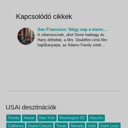
Kapcsolódó cikkek
San Francisco: Négy nap a mennyben – bennfentes tippek egy hosszú hétvégéhez
A villamossínek, ahol Stone hadnagy és
Harry drifteltek, a Mrs. Doubtfire című film
hajtűkanyarjai, az Adams Family sötét
épülete, Bruce Lee utcái, Coppola és
Robin Williams háza. Az Egyesült Államok
egyik legkülönlegesebb városában járunk.
Ködös, vonzó, veszélyes és biztonságos,
hippi és hipszter,
USAi desztinációk
Florida
Hawaii
New York
Washington DC
Alaszka
California
Grand Canyon
Texas
Nevada
Utah
Saint Louis