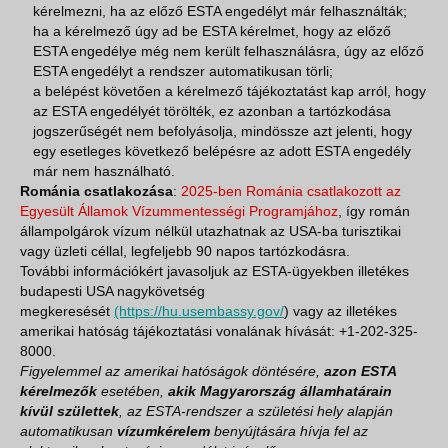
kérelmezni, ha az előző ESTA engedélyt már felhasználták;
ha a kérelmező úgy ad be ESTA kérelmet, hogy az előző
ESTA engedélye még nem került felhasználásra, úgy az előző
ESTA engedélyt a rendszer automatikusan törli;
a belépést követően a kérelmező tájékoztatást kap arról, hogy
az ESTA engedélyét törölték, ez azonban a tartózkodása
jogszerűségét nem befolyásolja, mindössze azt jelenti, hogy
egy esetleges következő belépésre az adott ESTA engedély
már nem használható.
Románia csatlakozása
:
2025-ben Románia csatlakozott az
Egyesült Államok Vízummentességi Programjához
, így román
állampolgárok vízum nélkül utazhatnak az USA-ba turisztikai
vagy üzleti céllal, legfeljebb 90 napos tartózkodásra.
További információkért javasoljuk az ESTA-ügyekben illetékes
budapesti USA nagykövetség
megkeresését
(https://hu.usembassy.gov/
) vagy az illetékes
amerikai hatóság tájékoztatási vonalának hívását: +1-202-325-
8000.
Figyelemmel az amerikai hatóságok döntésére,
azon ESTA
kérelmezők
esetében,
akik Magyarország államhatárain
kívül születtek
, az ESTA-rendszer a születési hely alapján
automatikusan
vízumkérelem
benyújtására hívja fel az