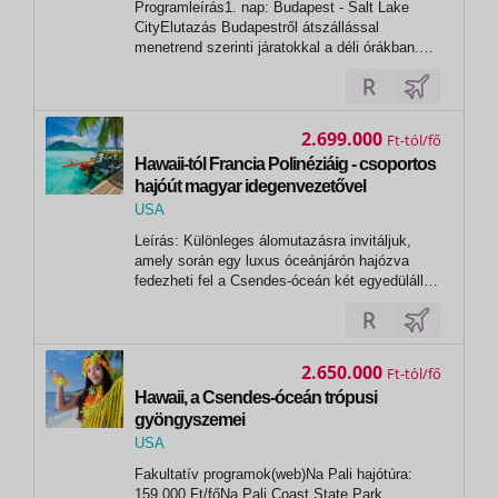
Programleírás1. nap: Budapest - Salt Lake
Las Vegas
CityElutazás Budapestről átszállással
menetrend szerinti járatokkal a déli órákban.
Érkezés Salt Lake City városába a kora esti
órákban.Transzfer a szállodába, majd a
szállodai szobák elfoglalása után
szabadprogram pihenéssel. A lenyűgöző Salt
2.699.000
Ft
Lake City a...
Hawaii-tól Francia Polinéziáig - csoportos
hajóút magyar idegenvezetővel
2026.11.03-21.
USA
,
Leírás: Különleges álomutazásra invitáljuk,
Honolulu
amely során egy luxus óceánjárón hajózva
fedezheti fel a Csendes-óceán két egyedülálló
szigetvilágát. A Hawaii-szigetek közül Oahura
érkezünk, majd áthajózunk a szigetcsoport
egyik legészakibb és talán leglátványosabb
tagjára, Kauaira, ahol két napot...
2.650.000
Ft
Hawaii, a Csendes-óceán trópusi
gyöngyszemei
USA
,
Fakultatív programok(web)Na Pali hajótúra:
Honolulu
159.000 Ft/főNa Pali Coast State Park