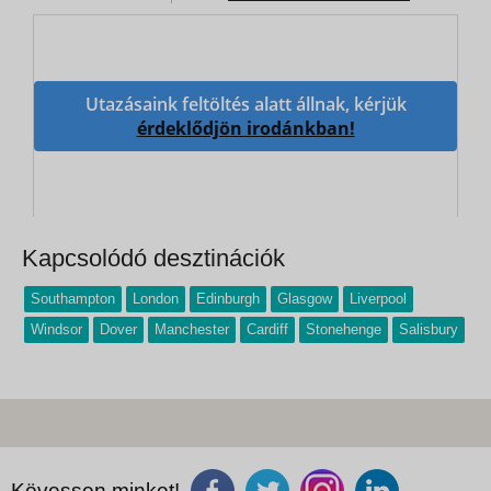
Utazásaink feltöltés alatt állnak, kérjük
érdeklődjön irodánkban!
Kapcsolódó desztinációk
Southampton
London
Edinburgh
Glasgow
Liverpool
Windsor
Dover
Manchester
Cardiff
Stonehenge
Salisbury
Kövessen minket!