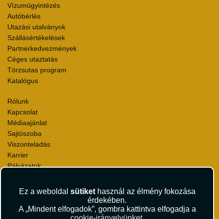
Vízumügyintézés
Autóbérlés
Utazási utalványok
Szállásértékelések
Partnerkedvezmények
Céges utaztatás
Törzsutas program
Katalógus
Rólunk
Kapcsolat
Médiaajánlat
Sajtószoba
Viszonteladás
Karrier
Pályázatok
Elismerések és díjak
Környezettudatosság
Ez a weboldal
sütiket
használ az élmény fokozása
érdekében.
Utazási Csomag Szerződési Feltételek
A „Mindent elfogadok”, gombra kattintva elfogadja a
cookie-irányelvünket
.
Útlemondás-biztosítás Szerződési Feltételek