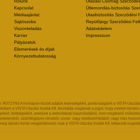
Rólunk
Utazási Csomag Szerződési
Kapcsolat
Útlemondás-biztosítás Szer
Médiaajánlat
Utasbiztosítás Szerződési F
Sajtószoba
Repülőjegy Szerződési Felt
Viszonteladás
Adatvédelem
Karrier
Impresszum
Pályázatok
Elismerések és díjak
Környezettudatosság
R0727/93 A honlapon közölt adatok teljességéért, pontosságáért a VISTA Utazási Iro
kében a VISTA Utazási Irodák Kft. fenntartja magának a jogot, hogy ezeket minden kül
ekért, költségekért, amelyek a weboldalak használatából, nem megfelelő működésébő
ésedelemből, számítógépes vírusból, vonal- vagy rendszerhibából, vagy más hasonló
eg idézés forrás megjelöléssel) csak a VISTA Utazási Irodák Kft. kifejezett engedé