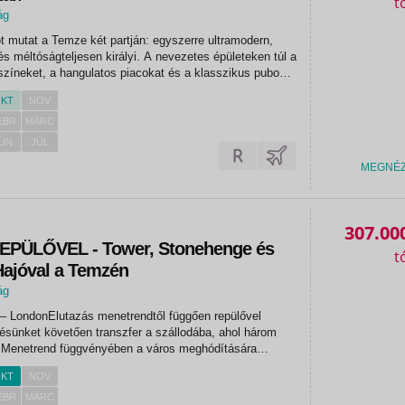
ág
t mutat a Temze két partján: egyszerre ultramodern,
és méltóságteljesen királyi. A nevezetes épületeken túl a
yszíneket, a hangulatos piacokat és a klasszikus pubokat
 a látnivalók listájára – ebben a városban mindig akad új...
KT
NOV
EBR
MÁRC
ÚN
JÚL
MEGNÉ
307.00
PÜLŐVEL - Tower, Stonehenge és
Hajóval a Temzén
ág
– LondonElutazás menetrendtől függően repülővel
sünket követően transzfer a szállodába, ahol három
. Menetrend függvényében a város meghódítására
l és gyalogosan, ismerkedünk a belváros hangulatával
KT
NOV
gyorsabban...
EBR
MÁRC