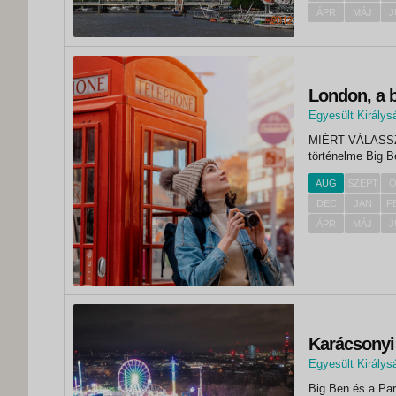
ÁPR
MÁJ
J
London, a b
Egyesült Királys
,
MIÉRT VÁLASSZA EZT AZ UTAT?
London
történe
AUG
SZEPT
O
DEC
JAN
F
ÁPR
MÁJ
J
Karácsonyi
Egyesült Királys
,
Big Ben és a Pa
London