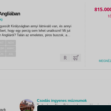
815.00
Angliában
ág
yesült Királyságban annyi látnivaló van, és annyi
bert, hogy egy percig sem lehet unatkozni! Mi jut
 Angliáról? Talán az emeletes, piros buszok, a
te taxik, a piros telefonfülkék, vagy akár a királyi család?
KT
NOV
g ennél...
EBR
MÁRC
ÚN
JÚL
MEGNÉ
Csodás ingyenes múzeumok
Tudta, hogy Nagy-Britannia legnagyobb múzeumai 
egyik
galériái ingyenesen látogathatók? Nézzük, melyek 