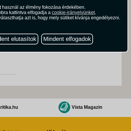
t
használ az élmény fokozása érdekében.
bra kattintva elfogadja a
cookie-irányelvünket
.
z
álaszthatja azt is, hogy mely sütiket kívánja engedélyezni.
l
 és
ent elutasítok
Mindent elfogadok
ól
k
ritika.hu
Vista Magazin