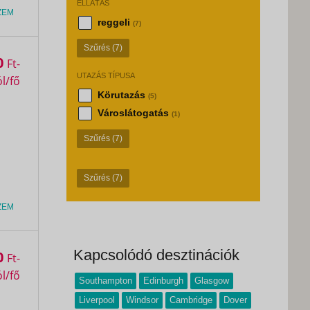
ELLÁTÁS
ZEM
reggeli
(7)
Szűrés
(7)
0
Ft
UTAZÁS TÍPUSA
Körutazás
(5)
Városlátogatás
(1)
Szűrés
(7)
Szűrés
(7)
ZEM
Kapcsolódó desztinációk
0
Ft
Southampton
Edinburgh
Glasgow
Liverpool
Windsor
Cambridge
Dover