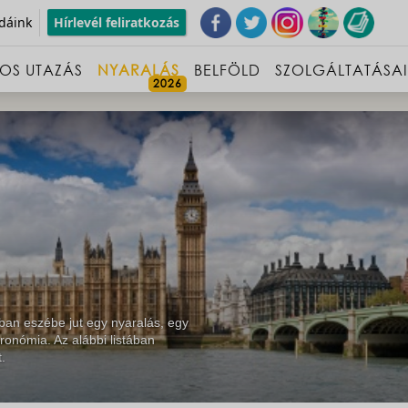
dáink
Hírlevél feliratkozás
OS UTAZÁS
NYARALÁS
BELFÖLD
SZOLGÁLTATÁSA
ban eszébe jut egy nyaralás, egy
ronómia. Az alábbi listában
.