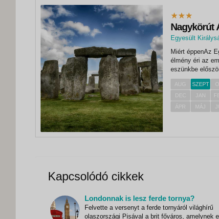
Nagykörút 
Egyesült Királys
,
Miért éppenAz Eg
London
élmény éri az em
eszünkbe először
jellegzetes, feke
AUG
SZEPT
O
Viszont az orszá
DEC
JAN
F
ÁPR
MÁJ
J
Kapcsolódó cikkek
Londonnak is lesz ferde tornya?
Felvette a versenyt a ferde tornyáról világhírű
olaszországi Pisával a brit főváros, amelynek 