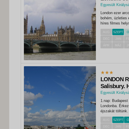
Egyesült Királys
,
London ezer arco
London
bohém, üzleties 
híres filmes hel
is fel kell venni
AUG
SZEPT
O
DEC
JAN
F
ÁPR
MÁJ
J
LONDON RE
Salisbury. 
Egyesült Királys
,
1.nap: Budapest 
London
Londonba. Érkezé
éjszakát töltünk
indulunk metróva
AUG
SZEPT
O
(Londonban a leg
DEC
JAN
F