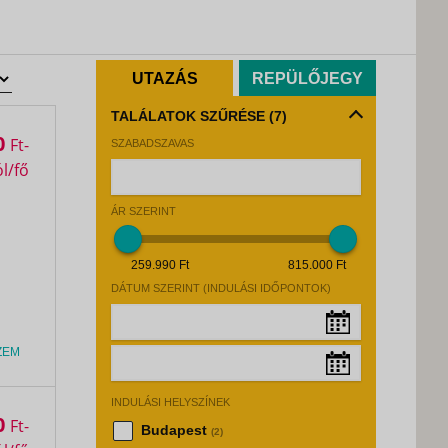
UTAZÁS
REPÜLŐJEGY
TALÁLATOK SZŰRÉSE
(7)
0
Ft
SZABADSZAVAS
ÁR SZERINT
259.990 Ft
815.000 Ft
DÁTUM SZERINT (INDULÁSI IDŐPONTOK)
ZEM
Augusztus, 2026
»
INDULÁSI HELYSZÍNEK
Hé
Ke
Sz
Cs
Pé
Sz
Va
Augusztus, 2026
»
0
Ft
Budapest
(2)
27
28
29
30
31
1
2