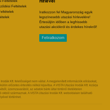
Hírlevél
 Feltételek
ződési Feltételek
eltételek
Iratkozzon fel Magyarország egyik
ételek
legszínesebb utazási hírlevelére!
Értesüljön időben a legfrissebb
utazási akciókról és érdekes hírekről!
Feliratkozom
dák Kft. felelősséget nem vállal. A megjelenített információk elírásokat,
ön előzetes értesítés nélkül kijavítsa. A VISTA Utazási Irodák Kft. kizárja
l, üzemzavarából, az adatok bárki által történő illetéktelen
 okból származnak. A VISTA Utazási Irodák Kft. weboldalain található
lyével történhet.