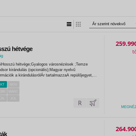
Lista nézet
Táblázatos nézet
259.99
szú hétvége
ág
yeiHosszú hétvége;Gyalogos városnézések ;Temze
dsor kirándulás (opcionális);Magyar nyelvű
rmációk a kirándulásrólÁr tartalmazzaA repülőjegyet,
dókat, a szállást 3*-os hotelben, kétágyas szobában
KT
NOV
zfereket, magyar...
EBR
MÁRC
ÚN
JÚL
MEGNÉ
«
«
264.90
ták