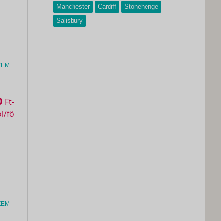
Manchester
Cardiff
Stonehenge
Salisbury
ZEM
0
Ft
ZEM