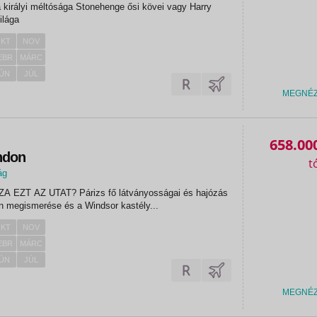
 királyi méltósága Stonehenge ősi kövei vagy Harry
ilága
KT
NOV
EBR
MÁRC
ÚN
JÚL
MEGNÉ
658.00
ndon
ág
árizs fő látványosságai és hajózás
án London megismerése és a Windsor kastély...
KT
NOV
EBR
MÁRC
ÚN
JÚL
MEGNÉ