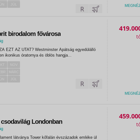
ÚN
JÚL
MEGNÉ
419.00
rit birodalom fővárosa
ág
 Westminster Apátság egyedülálló
lme Big Ben ikonikus óratornya és öblös hangja...
KT
NOV
EBR
MÁRC
ÚN
JÚL
MEGNÉ
459.00
 csodavilág Londonban
ág
rlament látványa Tower kőfalán évszázadok emléke ül