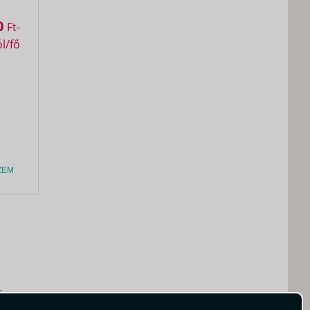
0
Ft
ZEM
és
a