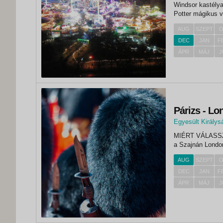
Windsor kastélya
Potter mágikus v
AUG
SZEPT
O
DEC
JAN
F
ÁPR
MÁJ
J
Párizs - Lo
Egyesült Királys
,
MIÉRT VÁLASSZA EZT AZ UTAT? P
London
a Szajn
AUG
SZEPT
O
DEC
JAN
F
ÁPR
MÁJ
J