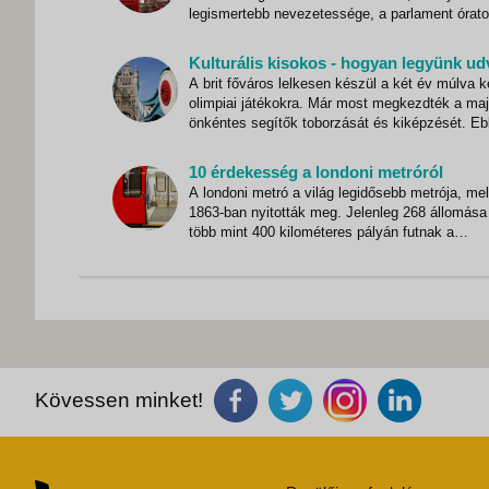
legismertebb nevezetessége, a parlament órat
szintén egyre távolodik a függőleges helyzettől. A
1858-ban felépült, 97 méter magas Big Ben - e
csak a benne lakozó óraharangot hívták így, d
A brit főváros lelkesen készül a két év múlva 
olimpiai játékokra. Már most megkezdték a maj
önkéntes segítők toborzását és kiképzését. E
nyújt segítséget az a "kisokos", amelyből kider
hogy az egyes nemzetek kulturális különbségei
10 érdekesség a londoni metróról
"veszélyeket" rejtenek magukban. Ha p
A londoni metró a világ legidősebb metrója, me
1863-ban nyitották meg. Jelenleg 268 állomása
több mint 400 kilométeres pályán futnak a
szerelvények. A helyi lakosok a metrót the
Underground, vagy bizalmasabb stílusban the 
néven emlegetik az alagutak henger alakú form
miatt. Lás
Kövessen minket!