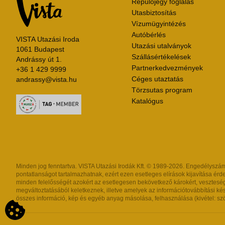
Repülőjegy foglalás
Utasbiztosítás
Vízumügyintézés
Autóbérlés
VISTA Utazási Iroda
Utazási utalványok
1061 Budapest
Szállásértékelések
Andrássy út 1.
Partnerkedvezmények
+36 1 429 9999
Céges utaztatás
andrassy@vista.hu
Törzsutas program
Katalógus
Minden jog fenntartva. VISTA Utazási Irodák Kft. © 1989-2026. Engedélyszám: 
pontatlanságot tartalmazhatnak, ezért ezen esetleges elírások kijavítása érde
minden felelősségét azokért az esetlegesen bekövetkező károkért, veszteség
megváltoztatásából keletkeznek, illetve amelyek az információtovábbítási k
összes információ, kép és egyéb anyag másolása, felhasználása (kivétel: szöv