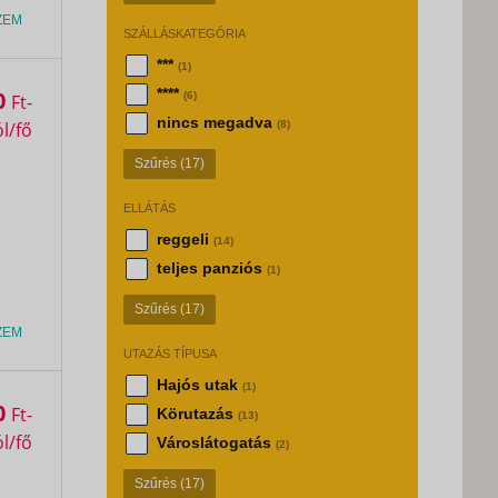
ZEM
SZÁLLÁSKATEGÓRIA
***
(1)
****
0
(6)
Ft
nincs megadva
(8)
Szűrés
(17)
ELLÁTÁS
reggeli
(14)
teljes panziós
(1)
Szűrés
(17)
ZEM
UTAZÁS TÍPUSA
Hajós utak
(1)
0
Ft
Körutazás
(13)
Városlátogatás
(2)
Szűrés
(17)