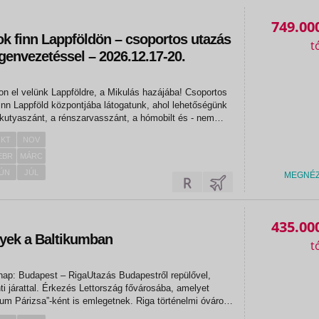
749.00
ok finn Lappföldön – csoportos utazás
envezetéssel – 2026.12.17-20.
on el velünk Lappföldre, a Mikulás hazájába! Csoportos
nn Lappföld központjába látogatunk, ahol lehetőségünk
a kutyaszánt, a rénszarvasszánt, a hómobilt és - nem
rivát találkozó keretében, személyesen is találkozhatunk
KT
NOV
EBR
MÁRC
ÚN
JÚL
MEGNÉ
435.00
nyek a Baltikumban
nap: Budapest – RigaUtazás Budapestről repülővel,
ti járattal. Érkezés Lettország fővárosába, amelyet
kum Párizsa”-ként is emlegetnek. Riga történelmi óvárosa
örökség része, és az adventi időszakban különösen