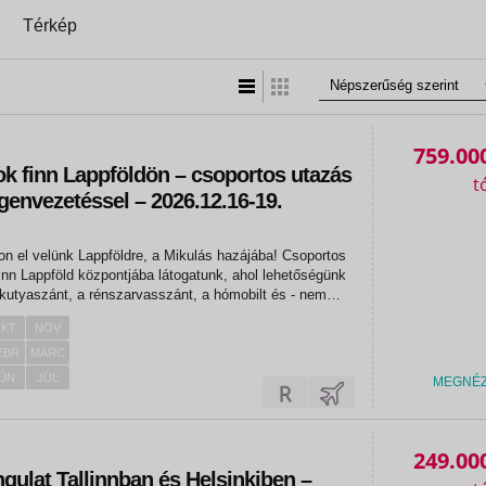
Térkép
Lista nézet
Táblázatos nézet
759.00
ok finn Lappföldön – csoportos utazás
envezetéssel – 2026.12.16-19.
on el velünk Lappföldre, a Mikulás hazájába! Csoportos
nn Lappföld központjába látogatunk, ahol lehetőségünk
a kutyaszánt, a rénszarvasszánt, a hómobilt és - nem
rivát találkozó keretében, személyesen is találkozhatunk
KT
NOV
EBR
MÁRC
ÚN
JÚL
MEGNÉ
«
«
249.00
gulat Tallinnban és Helsinkiben –