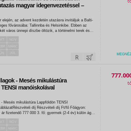
utazás magyar idegenvezetéssel –
08.
elején, az advent kezdetén utazásra invitáljuk a Balti-
leges fővárosába: Tallinnba és Helsinkibe. Ebben az
ét város ünnepi díszbe öltözik, a történelmi terek és
 megtelnek fényekkel, illatokkal és a karácsonyi
KT
NOV
EBR
MÁRC
ÚN
JÚL
MEGNÉ
777.00
llagok - Mesés mikulástúra
 TENSI manóiskolával
lás-falu)
k - Mesés mikulástúra Lappföldön TENSI
teli díj Részvételi díj Ft/fő Főágyon:
 fő: gyermek (2-4 év) külön ágy
KT
NOV
EBR
MÁRC