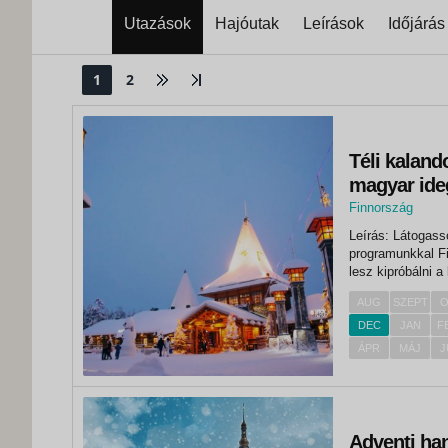
Utazások
Hajóutak
Leírások
Időjárás
1
2
Téli kaland
magyar ideg
Finnország
,
Leírás: Látogass
Rovaniemi
programunkkal Fi
lesz kipróbálni 
utolsósorban - p
AUG
SZEPT
O
a Mikulással!...
DEC
JAN
F
ÁPR
MÁJ
J
Adventi han