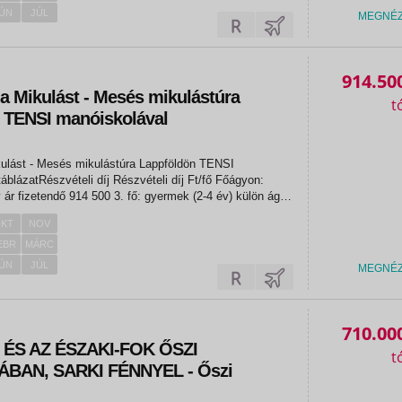
ÚN
JÚL
MEGNÉ
914.50
a Mikulást - Mesés mikulástúra
 TENSI manóiskolával
lás-falu)
ulást - Mesés mikulástúra Lappföldön TENSI
teli díj Részvételi díj Ft/fő Főágyon:
 fő: gyermek (2-4 év) külön ágy
KT
NOV
EBR
MÁRC
ÚN
JÚL
MEGNÉ
710.00
ÉS AZ ÉSZAKI-FOK ŐSZI
BAN, SARKI FÉNNYEL - Őszi
ádban Európa legészakibb vidékén –