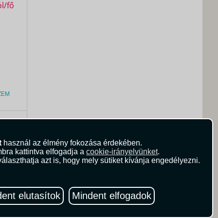
ZEM
0
Ft
t
használ az élmény fokozása érdekében.
bra kattintva elfogadja a
cookie-irányelvünket
.
álaszthatja azt is, hogy mely sütiket kívánja engedélyezni.
ent elutasítok
Mindent elfogadok