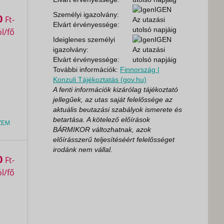
IGEN
Személyi igazolvány:
0
Ft
Az utazási
Elvárt érvényessége:
utolsó napjáig
Ideiglenes személyi
IGEN
igazolvány:
Az utazási
Elvárt érvényessége:
utolsó napjáig
További információk:
Finnország |
Konzuli Tájékoztatás (gov.hu)
A fenti információk kizárólag tájékoztató
jellegűek, az utas saját felelőssége az
aktuális beutazási szabályok ismerete és
betartása. A kötelező előírások
ZEM
BÁRMIKOR változhatnak, azok
előírásszerű teljesítéséért felelősséget
irodánk nem vállal.
0
Ft