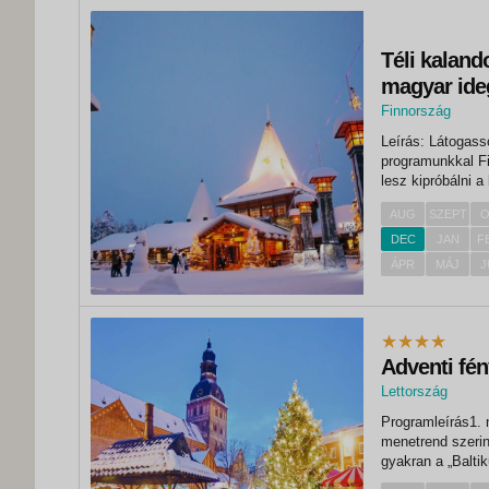
Téli kaland
magyar ideg
Finnország
,
Leírás: Látogass
Rovaniemi
programunkkal Fi
lesz kipróbálni 
utolsósorban - p
AUG
SZEPT
O
a Mikulással!...
DEC
JAN
F
ÁPR
MÁJ
J
Adventi fé
Lettország
,
Programleírás1. 
Riga
menetrend szerin
gyakran a „Balti
az UNESCO Világ