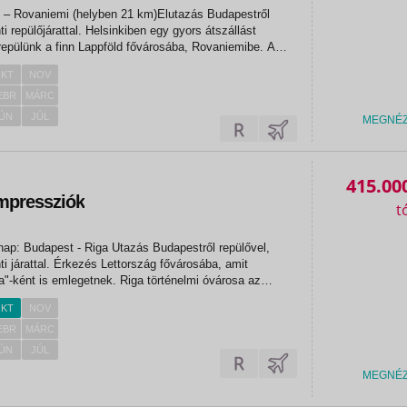
dkapp!
 – Rovaniemi (helyben 21 km)Elutazás Budapestről
i repülőjárattal. Helsinkiben egy gyors átszállást
epülünk a finn Lappföld fővárosába, Rovaniemibe. A
ány kilométerre fekszik az Északi sarkkörttől, a
KT
NOV
unasjoki folyók...
EBR
MÁRC
ÚN
JÚL
MEGNÉ
415.00
Impressziók
nap: Budapest - Riga Utazás Budapestről repülővel,
i járattal. Érkezés Lettország fővárosába, amit
a"-ként is emlegetnek. Riga történelmi óvárosa az
ség része. A település a Balti-tenger partján, a
KT
NOV
kolatánál terül...
EBR
MÁRC
ÚN
JÚL
MEGNÉ