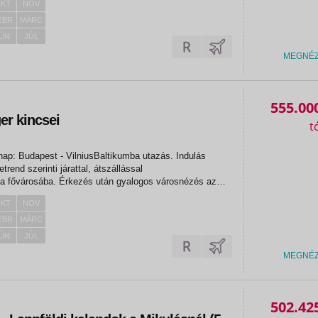
KT
NOV
...
EBR
MÁRC
ÚN
JÚL
MEGNÉ
555.00
ger kincsei
nap: Budapest - VilniusBaltikumba utazás. Indulás
rend szerinti járattal, átszállással
nia fővárosába. Érkezés után gyalogos városnézés az
ségi listán szereplő Vilniusban. A viszonylag nagy
KT
NOV
ható. Az óvárosban egymást...
EBR
MÁRC
ÚN
JÚL
MEGNÉ
502.42