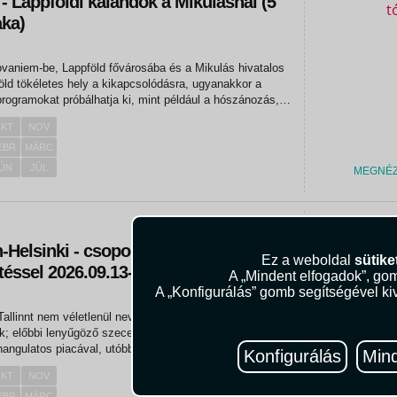
- Lappföldi kalandok a Mikulásnál (5
aka)
vaniem-be, Lappföld fővárosába és a Mikulás hivatalos
öld tökéletes hely a kikapcsolódásra, ugyanakkor a
rogramokat próbálhatja ki, mint például a hószánozás, a
ri vagy a kutyaszánhúzás. Az északi sarkkörön fekvő
KT
NOV
sen...
EBR
MÁRC
ÚN
JÚL
MEGNÉ
329.00
n-Helsinki - csoportos utazás magyar
Ez a weboldal
sütike
éssel 2026.09.13-17.
A „Mindent elfogadok”, gom
A „Konfigurálás” gomb segítségével kiv
Tallinnt nem véletlenül nevezik a Baltikum
; előbbi lenyűgöző szecessziós építészetével, elegáns
hangulatos piacával, utóbbi középkori hangulatot
Konfigurálás
Mind
öves óvárosi utcáival és mesebeli tornyaival lopta be
KT
NOV
ébe. Csoportos,...
EBR
MÁRC