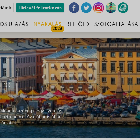
dáink
Hírlevél feliratkozás
OS UTAZÁS
NYARALÁS
BELFÖLD
SZOLGÁLTATÁSA
1°C
alában eszébe jut egy nyaralás,
asztronómia. Az alábbi listában
ánlatait.