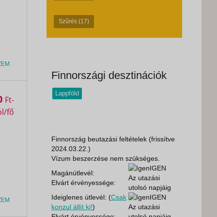
Szűrés
(17)
ZEM
Finnországi desztinációk
Lappföld
0
Ft
Finnország beutazási feltételek (frissítve
2024.03.22.)
Vízum beszerzése nem szükséges.
IGEN
Magánútlevél:
Az utazási
Elvárt érvényessége:
utolsó napjáig
Ideiglenes útlevél: (
Csak
IGEN
ZEM
konzul állít ki!
)
Az utazási
Elvárt érvényessége:
utolsó napjáig