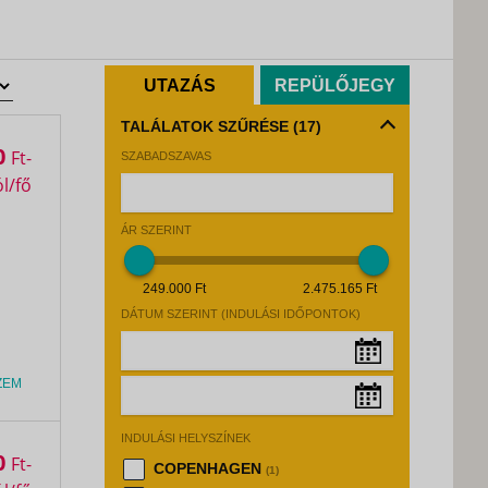
UTAZÁS
REPÜLŐJEGY
TALÁLATOK SZŰRÉSE
(17)
0
Ft
SZABADSZAVAS
ÁR SZERINT
249.000 Ft
2.475.165 Ft
DÁTUM SZERINT (INDULÁSI IDŐPONTOK)
ZEM
Augusztus, 2026
»
INDULÁSI HELYSZÍNEK
Hé
Ke
Sz
Cs
Pé
Sz
Va
Augusztus, 2026
»
0
Ft
COPENHAGEN
(1)
27
28
29
30
31
1
2