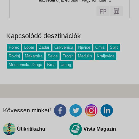
részvételi díjat euróban, vagy forintban
egyenlíti ki! Euróban történő fizetési igényét
kérjük előre jelezni. KARÁCSONY
HORVÁTORSZÁGBAN - OPATIJA 4 nap / 3
éj 2026.ELŐFOGLALÁSI ÁR
VISSZAVONÁSIG! Félpanzióval / fő 12.24...
Kapcsolódó desztinációk
Porec
Lopar
Zadar
Crikvenica
Njivice
Omis
Split
Rovinj
Makarska
Selce
Trogir
Medulin
Kraljevica
Moscenicka Draga
Brna
Umag
Kövessen minket!
Útikritika.hu
Vista Magazin