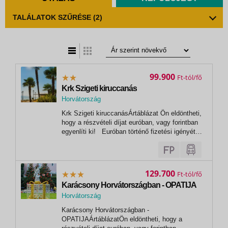
TALÁLATOK SZŰRÉSE
(2)
t
zatos nézet
99.900
Ft
Krk Szigeti kiruccanás
Horvátország
,
Krk Szigeti kiruccanásÁrtáblázat Ön eldöntheti,
Crikvenica
hogy a részvételi díjat euróban, vagy forintban
egyenlíti ki! Euróban történő fizetési igényét
kérjük előre jelezni. Krk-szigeti kiruccanás 4
nap / 3 éj 2026ELŐFOGLALÁSI ÁR
VISSZAVONÁSIG! Félpanzióval / fő Hotel
ADRIATIC Dep PRIMORKA Dep...
129.700
Ft
Karácsony Horvátországban - OPATIJA
Horvátország
,
Karácsony Horvátországban -
Porec
OPATIJAÁrtáblázatÖn eldöntheti, hogy a