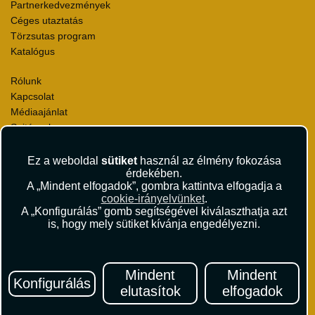
Partnerkedvezmények
Céges utaztatás
Törzsutas program
Katalógus
Rólunk
Kapcsolat
Médiaajánlat
Sajtószoba
Viszonteladás
Karrier
Ez a weboldal
sütiket
használ az élmény fokozása
érdekében.
Pályázatok
A „Mindent elfogadok”, gombra kattintva elfogadja a
Elismerések és díjak
cookie-irányelvünket
.
Környezettudatosság
A „Konfigurálás” gomb segítségével kiválaszthatja azt
is, hogy mely sütiket kívánja engedélyezni.
Utazási Csomag Szerződési Feltételek
Útlemondás-biztosítás Szerződési Feltételek
Utasbiztosítás Szerződési Feltételek
Mindent
Mindent
Repülőjegy Szerződési Feltételek
Konfigurálás
elutasítok
elfogadok
Adatvédelem
Impresszum