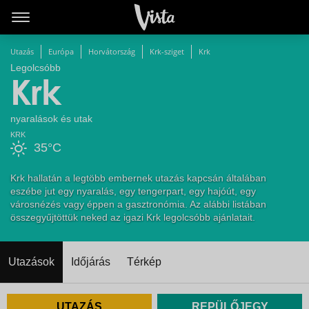
Utazás
Európa
Horvátország
Krk-sziget
Krk
Legolcsóbb
Krk
nyaralások és utak
KRK
35°C
Krk hallatán a legtöbb embernek utazás kapcsán általában
eszébe jut egy nyaralás, egy tengerpart, egy hajóút, egy
városnézés vagy éppen a gasztronómia. Az alábbi listában
összegyűjtöttük neked az igazi Krk legolcsóbb ajánlatait.
Utazások
Időjárás
Térkép
UTAZÁS
REPÜLŐJEGY