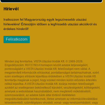
Hírlevél
Iratkozzon fel Magyarország egyik legszínesebb utazási
hírlevelére! Értesüljön időben a legfrissebb utazási akciókról és
érdekes hírekről!
Feliratkozom
Minden jog fenntartva. VISTA Utazási Irodák Kft. © 1989-2026.
Engedélyszám: R0727/93 A honlapon közölt adatok teljességéért,
pontosságáért a VISTA Utazási Irodák Kft. felelősséget nem vállal. A
megjelenített információk elírásokat, pontatlanságot tartalmazhatnak, ezért
ezen esetleges elírások kijavítása érdekében a VISTA Utazási Irodák Kft.
fenntartja magának a jogot, hogy ezeket minden külön előzetes értesítés
nélkül kijavítsa. A VISTA Utazási Irodák Kft. kizárja minden felelősségét
azokért az esetlegesen bekövetkező károkért, veszteségekért, költségekért,
amelyek a weboldalak használatából, nem megfelelő működéséből,
üzemzavarából, az adatok bárki által történő illetéktelen
megváltoztatásából keletkeznek, illetve amelyek az információtovábbítási
késedelemből, számítógépes vírusból, vonal- vagy rendszerhibából, vagy