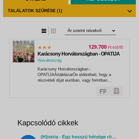
TALÁLATOK SZŰRÉSE
(1)
t
zatos nézet
129.700
Ft
Karácsony Horvátországban - OPATIJA
Horvátország
,
Karácsony Horvátországban -
Porec
OPATIJAÁrtáblázatÖn eldöntheti, hogy a
részvételi díjat euróban, vagy forintban
egyenlíti ki! Euróban történő fizetési igényét
kérjük előre jelezni. KARÁCSONY
HORVÁTORSZÁGBAN - OPATIJA 4 nap / 3
éj 2026.ELŐFOGLALÁSI ÁR
VISSZAVONÁSIG! Félpanzióval / fő 12.24...
Kapcsolódó cikkek
(H)istria - Egy hosszú hétvége rövid története