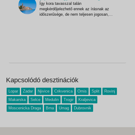
Így kora tavasszal talán
megkérdőjelezhető ennek az írásnak az
időszerűsége, de nem teljesen jogosan,
hiszen az Isztriai félsziget akkor is
rengeteget tud nyújtani az odautazóknak,
amikor még el sem kezdődött vagy
éppenséggel már lecsengett a fürdőszezon
és a tenger hidegebb hullámokkal mossa a
horv
Kapcsolódó desztinációk
Lopar
Zadar
Njivice
Crikvenica
Omis
Split
Rovinj
Makarska
Selce
Medulin
Trogir
Kraljevica
Moscenicka Draga
Brna
Umag
Dubrovnik