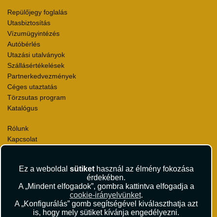
Repülőjegy foglalás
Utasbiztosítás
Vízumügyintézés
Autóbérlés
Utazási utalványok
Szállásértékelések
Partnerkedvezmények
Céges utaztatás
Törzsutas program
Katalógus
Rólunk
Kapcsolat
Médiaajánlat
Sajtószoba
Ez a weboldal
sütiket
használ az élmény fokozása
Viszonteladás
érdekében.
Karrier
A „Mindent elfogadok”, gombra kattintva elfogadja a
Pályázatok
cookie-irányelvünket
.
Elismerések és díjak
A „Konfigurálás” gomb segítségével kiválaszthatja azt
is, hogy mely sütiket kívánja engedélyezni.
Környezettudatosság