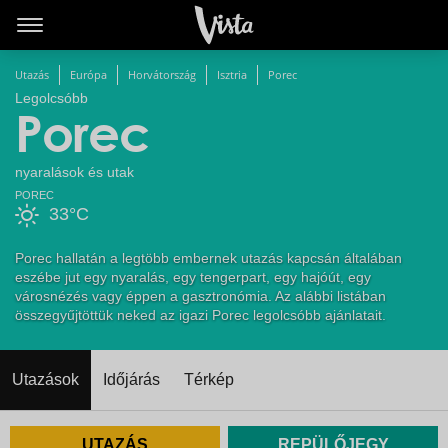
Utazás
Európa
Horvátország
Isztria
Porec
Legolcsóbb
Porec
nyaralások és utak
POREC
33°C
Porec hallatán a legtöbb embernek utazás kapcsán általában
eszébe jut egy nyaralás, egy tengerpart, egy hajóút, egy
városnézés vagy éppen a gasztronómia. Az alábbi listában
összegyűjtöttük neked az igazi Porec legolcsóbb ajánlatait.
Utazások
Időjárás
Térkép
UTAZÁS
REPÜLŐJEGY