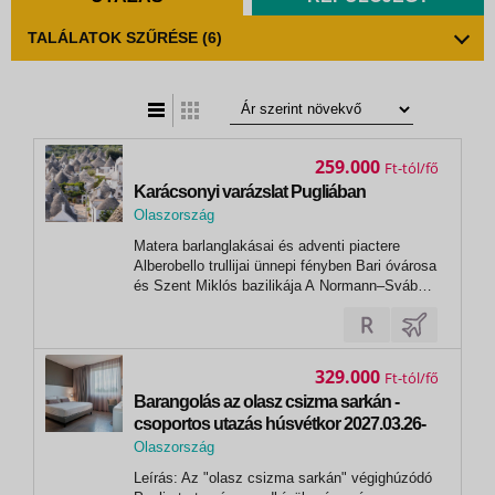
TALÁLATOK SZŰRÉSE
(6)
t
zatos nézet
259.000
Ft
Karácsonyi varázslat Pugliában
Olaszország
,
Matera barlanglakásai és adventi piactere
Bari
Alberobello trullijai ünnepi fényben Bari óvárosa
és Szent Miklós bazilikája A Normann–Sváb
vár díszes falai
329.000
Ft
Barangolás az olasz csizma sarkán -
csoportos utazás húsvétkor 2027.03.26-
30.
Olaszország
,
Leírás: Az "olasz csizma sarkán" végighúzódó
Bari