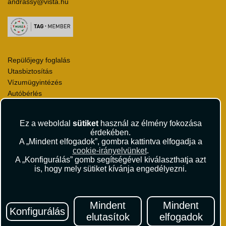
andrassy@vista.hu
Repülőjegy foglalás
Utasbiztosítás
Vízumügyintézés
Autóbérlés
Utazási utalványok
Szállásértékelések
Ez a weboldal
sütiket
használ az élmény fokozása
Partnerkedvezmények
érdekében.
Céges utaztatás
A „Mindent elfogadok”, gombra kattintva elfogadja a
Törzsutas program
cookie-irányelvünket
.
A „Konfigurálás” gomb segítségével kiválaszthatja azt
Katalógus
is, hogy mely sütiket kívánja engedélyezni.
Rólunk
Kapcsolat
Médiaajánlat
Mindent
Mindent
Konfigurálás
Sajtószoba
elutasítok
elfogadok
Viszonteladás