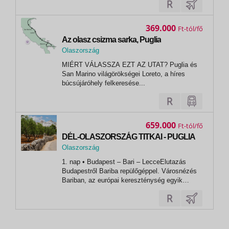
kulturális örökség, igazi olasz életérzés, és a
gasztronómia kincsei várnak felfedezésre. 1.
nap –...
369.000
Ft
Az olasz csizma sarka, Puglia
Olaszország
,
MIÉRT VÁLASSZA EZT AZ UTAT? Puglia és
Bari
San Marino világörökségei Loreto, a híres
búcsújáróhely felkeresése...
659.000
Ft
DÉL-OLASZORSZÁG TITKAI - PUGLIA
Olaszország
,
1. nap • Budapest – Bari – LecceElutazás
Bari
Budapestről Bariba repülőgéppel. Városnézés
Bariban, az európai kereszténység egyik
kiemelkedő búcsújáróhelye, a Szent Miklós
templom megtekintése. Séta a hangulatos
belváros kis utcácskáin, nyitott ajtajú házak
között, ahol a helyi lakosok az utcán...