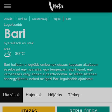
Utazás
Európa
Olaszország
Puglia
Bari
Legolcsóbb
Bari
nyaralások és utak
BARI
30°C
Bari hallatán a legtöbb embernek utazás kapcsán általában
eszébe jut egy nyaralás, egy tengerpart, egy hajóút, egy
városnézés vagy éppen a gasztronómia. Az alábbi listában
összegyűjtöttük neked az igazi Bari legolcsóbb ajánlatait.
Utazások
Hajóutak
Időjárás
Térkép
UTAZÁS
REPÜLŐJEGY