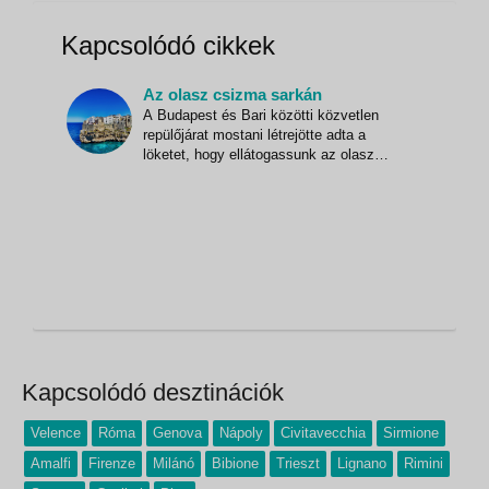
Kapcsolódó cikkek
Az olasz csizma sarkán
A Budapest és Bari közötti közvetlen
repülőjárat mostani létrejötte adta a
löketet, hogy ellátogassunk az olasz
csizma sarkába. Magyarországról autóval
oda túl fáradtságos és időigényes, a római
átszállás is sok felesleges
időveszteséggel jár. Príma dolog, hogy egy
óra tíz perc alatt Pestről Bariba
Kapcsolódó desztinációk
Velence
Róma
Genova
Nápoly
Civitavecchia
Sirmione
Amalfi
Firenze
Milánó
Bibione
Trieszt
Lignano
Rimini