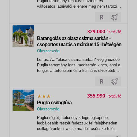
Puglia tartomány rendkívül színes és
változatos látnivalói ellenére még nem tartozik
a tömegturizmus célpontjai közé, ezért igazi,
háborítatlan olasz hangulat uralkodik itt. A
vidéket olajfaligetek és szőlőbirtokok tarkítják,
a kisvárosok keskeny...
329.000
Ft
Barangolás az olasz csizma sarkán -
csoportos utazás a március 15-i hétvégén
2027.03.14-18.
Olaszország
,
Leírás: Az "olasz csizma sarkán" végighúzódó
Bari
Puglia tartomány igazi mediterrán kincs, ahol a
tenger, a történelem és a kulináris élvezetek
találkoznak. A vidéket olajfaligetek és
szőlőbirtokok tarkítják, a kisvárosok keskeny
utcáin számtalan érdekes látnivalót
fedezhetünk fel, és lépten-nyomon a...
355.990
Ft
Puglia csillagtúra
Olaszország
,
Puglia régiót, Itália egyik legmegkapóbb,
Bari
legbájosabb részét fedezzük fel felejthetetlen
csillagtúránkon: a csizma déli csücske felé
indulunk. Karakteres városkák, gazdag