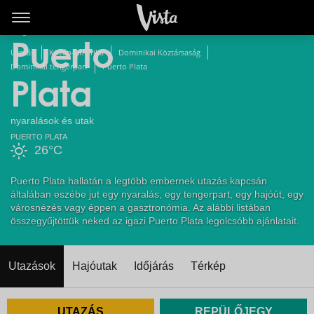
Legolcsóbb
Puerto
Utazás
Közép-Amerika
Dominikai Köztársaság
Dominikai tengerpart
Puerto Plata
Plata
nyaralások és utak
PUERTO PLATA
26°C
Puerto Plata hallatán a legtöbb embernek utazás kapcsán
általában eszébe jut egy nyaralás, egy tengerpart, egy hajóút, egy
városnézés vagy éppen a gasztronómia. Az alábbi listában
összegyűjtöttük neked az igazi Puerto Plata legolcsóbb ajánlatait.
Utazások
Hajóutak
Időjárás
Térkép
UTAZÁS
REPÜLŐJEGY