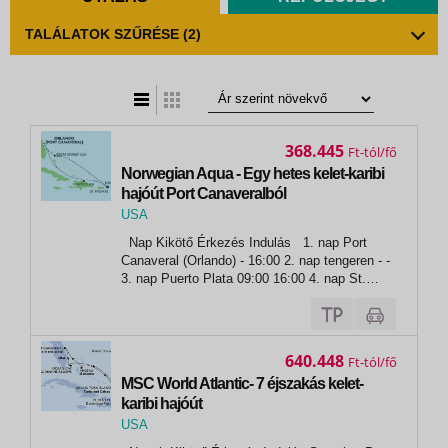
TALÁLATOK SZŰRÉSE
(2)
t
zatos nézet
368.445
Ft
Norwegian Aqua - Egy hetes kelet-karibi
hajóút Port Canaveralból
USA
,
Nap Kikötő Érkezés Indulás 1. nap Port
Port Canaveral
Canaveral (Orlando) - 16:00 2. nap tengeren - -
3. nap Puerto Plata 09:00 16:00 4. nap St.
Thomas 11:00 19:00 5. nap Tortola 06:45 14:00
6. nap tengeren - - 7. nap Great Stirrup Cay...
640.448
Ft
MSC World Atlantic- 7 éjszakás kelet-
karibi hajóút
USA
,