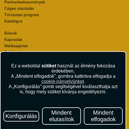
Partnerkedvezmények
Céges utaztatás
Törzsutas program
Katalógus
Rólunk
Kapcsolat
Médiaajánlat
Sajtószoba
Viszonteladás
Karrier
Ez a weboldal
sütiket
használ az élmény fokozása
érdekében.
Pályázatok
A „Mindent elfogadok”, gombra kattintva elfogadja a
Elismerések és díjak
cookie-irányelvünket
.
Környezettudatosság
A „Konfigurálás” gomb segítségével kiválaszthatja azt
is, hogy mely sütiket kívánja engedélyezni.
Utazási Csomag Szerződési Feltételek
Útlemondás-biztosítás Szerződési Feltételek
Utasbiztosítás Szerződési Feltételek
Mindent
Mindent
Repülőjegy Szerződési Feltételek
Konfigurálás
elutasítok
elfogadok
Adatvédelem
Impresszum