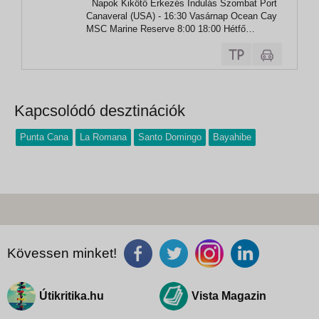
Napok Kikötő Érkezés Indulás Szombat Port
Port Canaveral
Canaveral (USA) - 16:30 Vasárnap Ocean Cay
MSC Marine Reserve 8:00 18:00 Hétfő
tengeren - - Kedd Grand Turk sziget 08:00
17:00 Szerda Puerto Plata 09:00 17:00
Csütörtök tengeren - -...
Kapcsolódó desztinációk
Punta Cana
La Romana
Santo Domingo
Bayahibe
Kövessen minket!
Útikritika.hu
Vista Magazin