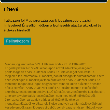
Hírlevél
Iratkozzon fel Magyarország egyik legszínesebb utazási
hírlevelére! Értesüljön időben a legfrissebb utazási akciókról és
érdekes hírekről!
Feliratkozom
Minden jog fenntartva. VISTA Utazási Irodák Kft. © 1989-2026.
Engedélyszám: R0727/93 A honlapon közölt adatok teljességéért,
pontosságáért a VISTA Utazási Irodák Kft. felelősséget nem vállal. A
megjelenített információk elírásokat, pontatlanságot tartalmazhatnak, ezért
ezen esetleges elírások kijavítása érdekében a VISTA Utazási Irodák Kft.
fenntartja magának a jogot, hogy ezeket minden külön előzetes értesítés
nélkül kijavítsa. A VISTA Utazási Irodák Kft. kizárja minden felelősségét
azokért az esetlegesen bekövetkező károkért, veszteségekért, költségekért,
amelyek a weboldalak használatából, nem megfelelő működéséből,
üzemzavarából, az adatok bárki által történő illetéktelen
megváltoztatásából keletkeznek, illetve amelyek az információtovábbítási
késedelemből, számítógépes vírusból, vonal- vagy rendszerhibából, vagy