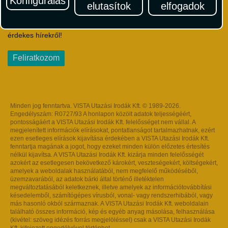
Konfigurálás
elutasítok
elfogadok
Iratkozzon fel Magyarország egyik legszínesebb utazási
hírlevelére! Értesüljön időben a legfrissebb utazási akciókról és
érdekes hírekről!
Feliratkozom
Minden jog fenntartva. VISTA Utazási Irodák Kft. © 1989-2026.
Engedélyszám: R0727/93 A honlapon közölt adatok teljességéért,
pontosságáért a VISTA Utazási Irodák Kft. felelősséget nem vállal. A
megjelenített információk elírásokat, pontatlanságot tartalmazhatnak, ezért
ezen esetleges elírások kijavítása érdekében a VISTA Utazási Irodák Kft.
fenntartja magának a jogot, hogy ezeket minden külön előzetes értesítés
nélkül kijavítsa. A VISTA Utazási Irodák Kft. kizárja minden felelősségét
azokért az esetlegesen bekövetkező károkért, veszteségekért, költségekért,
amelyek a weboldalak használatából, nem megfelelő működéséből,
üzemzavarából, az adatok bárki által történő illetéktelen
megváltoztatásából keletkeznek, illetve amelyek az információtovábbítási
késedelemből, számítógépes vírusból, vonal- vagy rendszerhibából, vagy
más hasonló okból származnak. A VISTA Utazási Irodák Kft. weboldalain
található összes információ, kép és egyéb anyag másolása, felhasználása
(kivétel: szöveg idézés forrás megjelöléssel) csak a VISTA Utazási Irodák