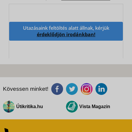
Utazásaink feltöltés alatt állnak, kérjük
érdeklődjön irodánkban!
Kövessen minket!
Útikritika.hu
Vista Magazin