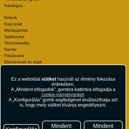
Katalógus
Rólunk
Kapcsolat
Médiaajánlat
Sajtószoba
Viszonteladás
Karrier
Pályázatok
Elismerések és díjak
Környezettudatosság
Ez a weboldal
sütiket
használ az élmény fokozása
Utazási Csomag Szerződési Feltételek
érdekében.
Útlemondás-biztosítás Szerződési Feltételek
A „Mindent elfogadok”, gombra kattintva elfogadja a
Utasbiztosítás Szerződési Feltételek
cookie-irányelvünket
.
Repülőjegy Szerződési Feltételek
A „Konfigurálás” gomb segítségével kiválaszthatja azt
is, hogy mely sütiket kívánja engedélyezni.
Adatvédelem
Impresszum
Hírlevél
Mindent
Mindent