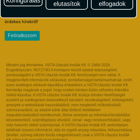
Konfigurálás
elutasítok
elfogadok
Iratkozzon fel Magyarország egyik legszínesebb utazási
hírlevelére! Értesüljön időben a legfrissebb utazási akciókról és
érdekes hírekről!
Feliratkozom
Minden jog fenntartva. VISTA Utazási Irodák Kft. © 1989-2026.
Engedélyszám: R0727/93 A honlapon közölt adatok teljességéért,
pontosságáért a VISTA Utazási Irodák Kft. felelősséget nem vállal. A
megjelenített információk elírásokat, pontatlanságot tartalmazhatnak, ezért
ezen esetleges elírások kijavítása érdekében a VISTA Utazási Irodák Kft.
fenntartja magának a jogot, hogy ezeket minden külön előzetes értesítés
nélkül kijavítsa. A VISTA Utazási Irodák Kft. kizárja minden felelősségét
azokért az esetlegesen bekövetkező károkért, veszteségekért, költségekért,
amelyek a weboldalak használatából, nem megfelelő működéséből,
üzemzavarából, az adatok bárki által történő illetéktelen
megváltoztatásából keletkeznek, illetve amelyek az információtovábbítási
késedelemből, számítógépes vírusból, vonal- vagy rendszerhibából, vagy
más hasonló okból származnak. A VISTA Utazási Irodák Kft. weboldalain
található összes információ, kép és egyéb anyag másolása, felhasználása
(kivétel: szöveg idézés forrás megjelöléssel) csak a VISTA Utazási Irodák