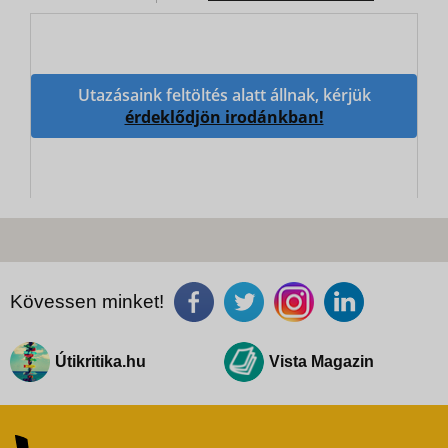
Utazásaink feltöltés alatt állnak, kérjük
érdeklődjön irodánkban!
Kövessen minket!
Útikritika.hu
Vista Magazin