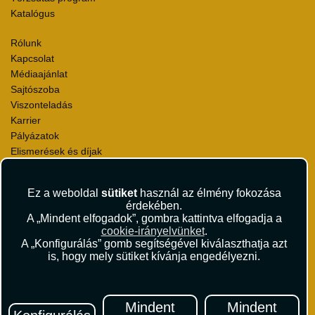
Katalógus
Rólunk
Kapcsolat
Médiaajánlat
Sajtószoba
Viszonteladás
Karrier
Pályázatok
Elismerések és díjak
Környezettudatosság
Ez a weboldal
sütiket
használ az élmény fokozása
Utazási Csomag Szerződési Feltételek
érdekében.
Útlemondás-biztosítás Szerződési Feltételek
A „Mindent elfogadok”, gombra kattintva elfogadja a
Utasbiztosítás Szerződési Feltételek
cookie-irányelvünket
.
Repülőjegy Szerződési Feltételek
A „Konfigurálás” gomb segítségével kiválaszthatja azt
is, hogy mely sütiket kívánja engedélyezni.
Adatvédelem
Impresszum
Hírlevél
Mindent
Mindent