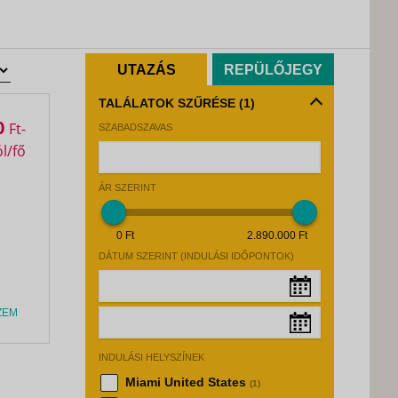
UTAZÁS
REPÜLŐJEGY
TALÁLATOK SZŰRÉSE
(1)
0
Ft
SZABADSZAVAS
ÁR SZERINT
0 Ft
2.890.000 Ft
DÁTUM SZERINT (INDULÁSI IDŐPONTOK)
ZEM
Augusztus, 2026
»
INDULÁSI HELYSZÍNEK
Hé
Ke
Sz
Cs
Pé
Sz
Va
Augusztus, 2026
»
Miami United States
(1)
27
28
29
30
31
1
2