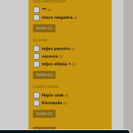
SZÁLLÁSKATEGÓRIA
***
(1)
nincs megadva
(3)
Szűrés
(1)
ELLÁTÁS
teljes panziós
(2)
vacsora
(1)
teljes ellátás +
(1)
Szűrés
(1)
UTAZÁS TÍPUSA
Hajós utak
(8)
Körutazás
(1)
Szűrés
(1)
Szűrés
(1)