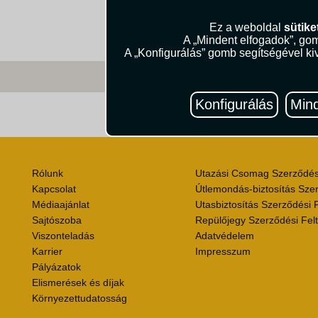
Ez a weboldal
sütike
A „Mindent elfogadok”, gom
A „Konfigurálás” gomb segítségével kiv
Konfigurálás
Mind
Útik
Rólunk
Utazási Csomag Szerződési
Kapcsolat
Útlemondás-biztosítás Szer
Médiaajánlat
Utasbiztosítás Szerződési F
Sajtószoba
Repülőjegy Szerződési Felt
Viszonteladás
Adatvédelem
Karrier
Impresszum
Pályázatok
Elismerések és díjak
Környezettudatosság