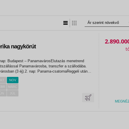
Lista nézet
Táblázatos nézet
2.890.00
ika nagykörút
hia
 nap: Budapest – PanamavárosElutazás menetrend
, átszállással Panamavárosba, transzfer a szállodába.
árosban (3 éj).2. nap: Panama-csatornaReggeli után
ándulás a Panama-csatornához, hogy megcsodáljuk ezt
KT
NOV
i alkotást és...
EBR
MÁRC
ÚN
JÚL
MEGNÉ
«
«