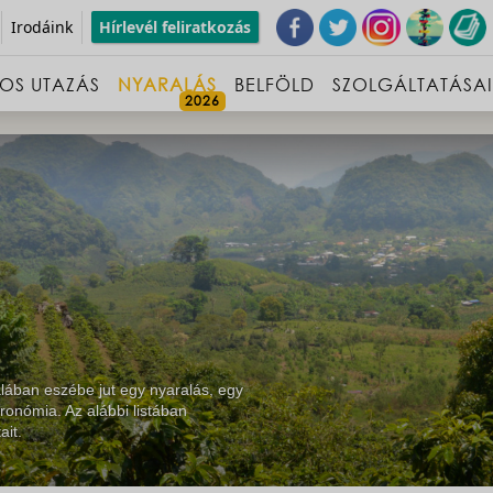
Irodáink
Hírlevél feliratkozás
OS UTAZÁS
NYARALÁS
BELFÖLD
SZOLGÁLTATÁSA
lában eszébe jut egy nyaralás, egy
ronómia. Az alábbi listában
ait.