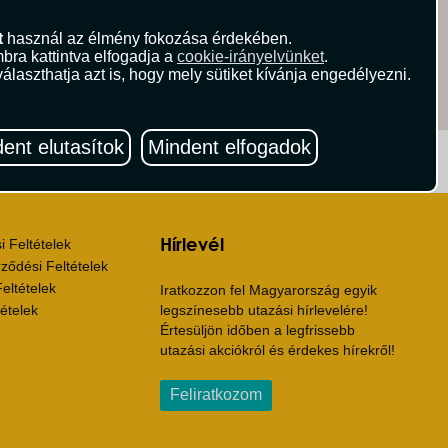
t
használ az élmény fokozása érdekében.
bra kattintva elfogadja a
cookie-irányelvünket
.
álaszthatja azt is, hogy mely sütiket kívánja engedélyezni.
ent elutasítok
Mindent elfogadok
ritika.hu
Vista Magazin
Hírlevél
 Feltételek
ződési Feltételek
eltételek
Iratkozzon fel Magyarország egyik
ételek
legszínesebb utazási hírlevelére!
Értesüljön időben a legfrissebb
utazási akciókról és érdekes hírekről!
Feliratkozom