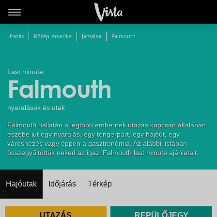
Utazás
Közép-Amerika
Jamaika
Falmouth
Last minute
Falmouth
nyaralások és utak
Falmouth hallatán a legtöbb embernek utazás kapcsán általában
eszébe jut egy nyaralás, egy tengerpart, egy hajóút, egy
városnézés vagy éppen a gasztronómia. Az alábbi listában
összegyűjtöttük neked az igazi Falmouth last minute ajánlatait.
Hajóutak
Időjárás
Térkép
UTAZÁS
REPÜLŐJEGY