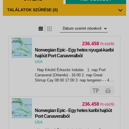
TALÁLATOK SZŰRÉSE
(0)
t
zatos nézet
236.458
Ft
Norwegian Epic - Egy hetes nyugat-karibi
hajóút Port Canaveralból
USA
,
Nap Kikötő Érkezés Indulás 1. nap Port
Port Canaveral
Canaveral (Orlando) - 16:00 2. nap Great
Stirrup Cay 08:00 17:00 3. nap tengeren - - 4.
nap Falmouth 07:00 17:00 5. nap George Town
07:00 16:00 6. nap Cozumel 10:00 19:00 7.
nap...
236.458
Ft
Norwegian Epic - Egy hetes karibi hajóút
Port Canaveralból
USA
,