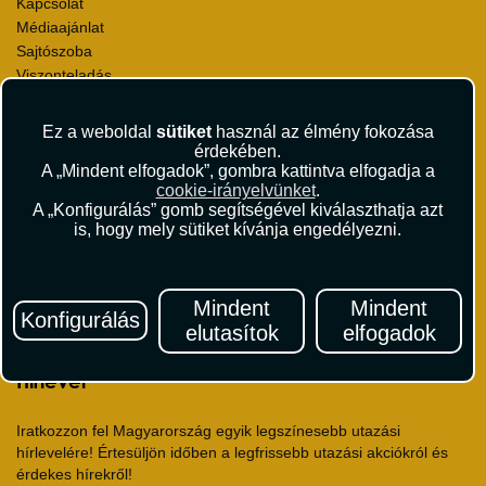
Kapcsolat
Médiaajánlat
Sajtószoba
Viszonteladás
Karrier
Pályázatok
Ez a weboldal
sütiket
használ az élmény fokozása
Elismerések és díjak
érdekében.
A „Mindent elfogadok”, gombra kattintva elfogadja a
Környezettudatosság
cookie-irányelvünket
.
A „Konfigurálás” gomb segítségével kiválaszthatja azt
Utazási Csomag Szerződési Feltételek
is, hogy mely sütiket kívánja engedélyezni.
Útlemondás-biztosítás Szerződési Feltételek
Utasbiztosítás Szerződési Feltételek
Repülőjegy Szerződési Feltételek
Mindent
Mindent
Adatvédelem
Konfigurálás
elutasítok
elfogadok
Impresszum
Hírlevél
Iratkozzon fel Magyarország egyik legszínesebb utazási
hírlevelére! Értesüljön időben a legfrissebb utazási akciókról és
érdekes hírekről!