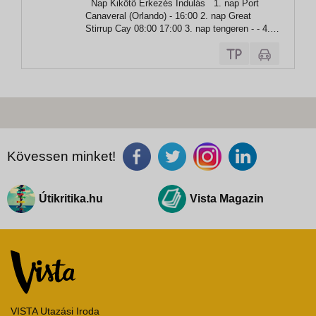
Nap Kikötő Érkezés Indulás 1. nap Port
Port Canaveral
Canaveral (Orlando) - 16:00 2. nap Great
Stirrup Cay 08:00 17:00 3. nap tengeren - - 4.
nap Falmouth 07:00 17:00 5. nap George Town
07:00 16:00 6. nap Cozumel 10:00 19:00 7.
nap...
Kövessen minket!
Útikritika.hu
Vista Magazin
VISTA Utazási Iroda