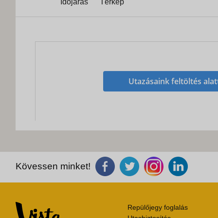
Időjárás
Térkép
Utazásaink feltöltés alat
Kövessen minket!
Repülőjegy foglalás