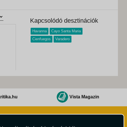
Kapcsolódó desztinációk
Havanna
Cayo Santa Maria
Cienfuegos
Varadero
ritika.hu
Vista Magazin
Hírlevél
 Feltételek