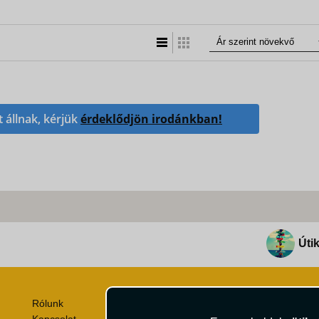
Lista nézet
Táblázatos nézet
t állnak, kérjük
érdeklődjön irodánkban!
Útik
Rólunk
Utazási Csomag Szerződési