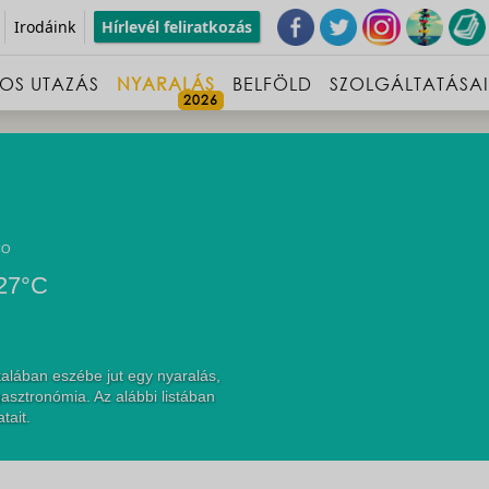
Irodáink
Hírlevél feliratkozás
OS UTAZÁS
NYARALÁS
BELFÖLD
SZOLGÁLTATÁSA
CO
27°C
alában eszébe jut egy nyaralás,
asztronómia. Az alábbi listában
tait.