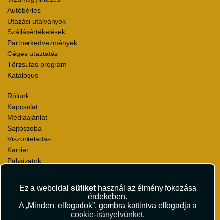
Autóbérlés
Utazási utalványok
Szállásértékelések
Partnerkedvezmények
Céges utaztatás
Törzsutas program
Katalógus
Rólunk
Kapcsolat
Médiaajánlat
Sajtószoba
Viszonteladás
Karrier
Pályázatok
Elismerések és díjak
Környezettudatosság
Ez a weboldal
sütiket
használ az élmény fokozása
érdekében.
Utazási Csomag Szerződési Feltételek
A „Mindent elfogadok”, gombra kattintva elfogadja a
Útlemondás-biztosítás Szerződési Feltételek
cookie-irányelvünket
.