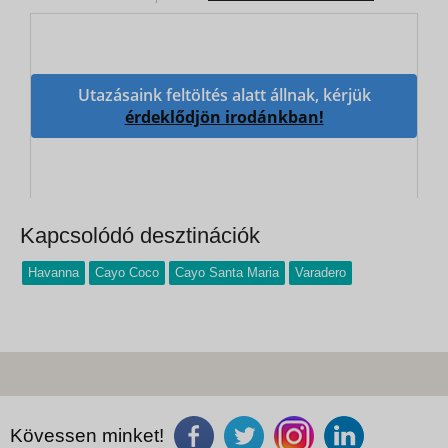
Utazásaink feltöltés alatt állnak, kérjük
érdeklődjön irodánkban!
Kapcsolódó desztinációk
Havanna
Cayo Coco
Cayo Santa Maria
Varadero
Kövessen minket!