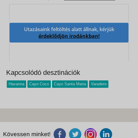
Utazásaink feltöltés alatt állnak, kérjük
érdeklődjön irodánkban!
Kapcsolódó desztinációk
Havanna
Cayo Coco
Cayo Santa Maria
Varadero
Kövessen minket!