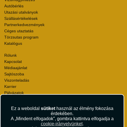
Autóbérlés
Utazási utalványok
Szállásértékelések
Partnerkedvezmények
Céges utaztatás
Törzsutas program
Katalógus
Rólunk
Kapcsolat
Médiaajánlat
Sajtószoba
Viszonteladás
Karrier
Pályázatok
Elismerések és díjak
Környezettudatosság
Ez a weboldal
sütiket
használ az élmény fokozása
érdekében.
Utazási Csomag Szerződési Feltételek
A „Mindent elfogadok”, gombra kattintva elfogadja a
Útlemondás-biztosítás Szerződési Feltételek
cookie-irányelvünket
.