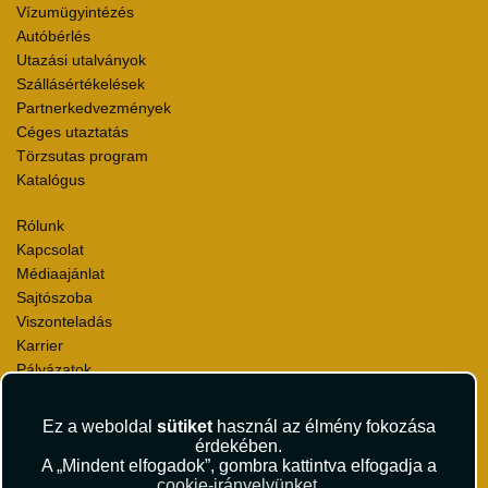
Vízumügyintézés
Autóbérlés
Utazási utalványok
Szállásértékelések
Partnerkedvezmények
Céges utaztatás
Törzsutas program
Katalógus
Rólunk
Kapcsolat
Médiaajánlat
Sajtószoba
Viszonteladás
Karrier
Pályázatok
Elismerések és díjak
Környezettudatosság
Ez a weboldal
sütiket
használ az élmény fokozása
érdekében.
Utazási Csomag Szerződési Feltételek
A „Mindent elfogadok”, gombra kattintva elfogadja a
cookie-irányelvünket
.
Útlemondás-biztosítás Szerződési Feltételek