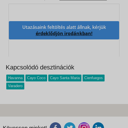
Utazásaink feltöltés alatt állnak, kérjük
érdeklődjön irodánkban!
Kapcsolódó desztinációk
Havanna
Cayo Coco
Cayo Santa Maria
Cienfuegos
Varadero
Kövessen minket!