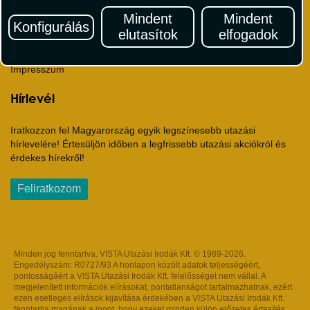
Útlemondás-biztosítás Szerződési Feltételek
Mindent
Mindent
Utasbiztosítás Szerződési Feltételek
Konfigurálás
elutasítok
elfogadok
Repülőjegy Szerződési Feltételek
Adatvédelem
Impresszum
Hírlevél
Iratkozzon fel Magyarország egyik legszínesebb utazási
hírlevelére! Értesüljön időben a legfrissebb utazási akciókról és
érdekes hírekről!
Feliratkozom
Minden jog fenntartva. VISTA Utazási Irodák Kft. © 1989-2026.
Engedélyszám: R0727/93 A honlapon közölt adatok teljességéért,
pontosságáért a VISTA Utazási Irodák Kft. felelősséget nem vállal. A
megjelenített információk elírásokat, pontatlanságot tartalmazhatnak, ezért
ezen esetleges elírások kijavítása érdekében a VISTA Utazási Irodák Kft.
fenntartja magának a jogot, hogy ezeket minden külön előzetes értesítés