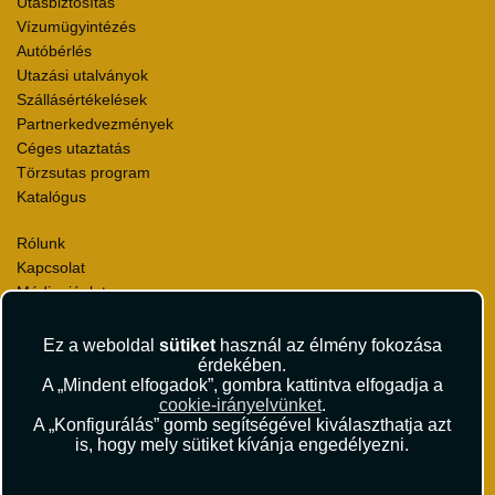
Utasbiztosítás
Vízumügyintézés
Autóbérlés
Utazási utalványok
Szállásértékelések
Partnerkedvezmények
Céges utaztatás
Törzsutas program
Katalógus
Rólunk
Kapcsolat
Médiaajánlat
Sajtószoba
Viszonteladás
Ez a weboldal
sütiket
használ az élmény fokozása
Karrier
érdekében.
A „Mindent elfogadok”, gombra kattintva elfogadja a
Pályázatok
cookie-irányelvünket
.
Elismerések és díjak
A „Konfigurálás” gomb segítségével kiválaszthatja azt
Környezettudatosság
is, hogy mely sütiket kívánja engedélyezni.
Utazási Csomag Szerződési Feltételek