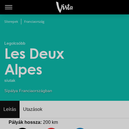
Síterepek
Franciaország
Legolcsóbb
Les Deux
Alpes
síutak
Sípálya Franciaországban
Leírás
Utazások
Pályák hossza:
200 km