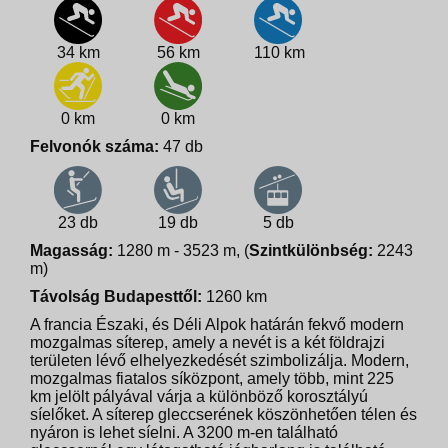
34 km
56 km
110 km
0 km
0 km
Felvonók száma:
47 db
23 db
19 db
5 db
Magasság:
1280 m - 3523 m, (
Szintkülönbség:
2243
m)
Távolság Budapesttől:
1260 km
A francia Északi, és Déli Alpok határán fekvő modern
mozgalmas síterep, amely a nevét is a két földrajzi
területen lévő elhelyezkedését szimbolizálja. Modern,
mozgalmas fiatalos síközpont, amely több, mint 225
km jelölt pályával várja a különböző korosztályú
síelőket. A síterep gleccserének köszönhetően télen és
nyáron is lehet síelni. A 3200 m-en található