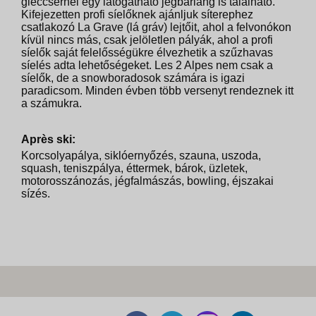
gleccsernél egy látogatható jégbarlang is található.
Kifejezetten profi síelőknek ajánljuk síterephez
csatlakozó La Grave (lá gráv) lejtőit, ahol a felvonókon
kívül nincs más, csak jelöletlen pályák, ahol a profi
síelők saját felelősségükre élvezhetik a szűzhavas
síelés adta lehetőségeket. Les 2 Alpes nem csak a
síelők, de a snowboradosok számára is igazi
paradicsom. Minden évben több versenyt rendeznek itt
a számukra.
Après ski:
Korcsolyapálya, siklóernyőzés, szauna, uszoda,
squash, teniszpálya, éttermek, bárok, üzletek,
motorosszánozás, jégfalmászás, bowling, éjszakai
sízés.