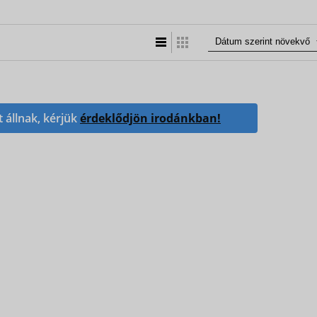
Lista nézet
Táblázatos nézet
t állnak, kérjük
érdeklődjön irodánkban!
«
«