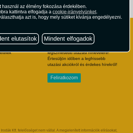
t
használ az élmény fokozása érdekében.
ritika.hu
Vista Magazin
bra kattintva elfogadja a
cookie-irányelvünket
.
álaszthatja azt is, hogy mely sütiket kívánja engedélyezni.
Hírlevél
 Feltételek
ent elutasítok
Mindent elfogadok
ződési Feltételek
eltételek
Iratkozzon fel Magyarország egyik
ételek
legszínesebb utazási hírlevelére!
Értesüljön időben a legfrissebb
utazási akciókról és érdekes hírekről!
Feliratkozom
dák Kft. felelősséget nem vállal. A megjelenített információk elírásokat,