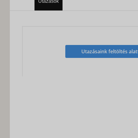
Utazások
Utazásaink feltöltés alat