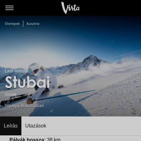
Síterepek
Ausztria
Last minute
Stubai
síutak
Sípálya Ausztriában
Leírás
Utazások
Pályák hossza:
38 km