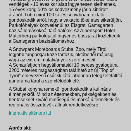
vendégek - 10 éves kor alatt ingyenesen síelhetnek,
15 éves korig 50%-os kedvezmény jár a síbérlet
árából. Több mint 100 sí- és snowboard oktató
gondoskodik arról, hogy a vakáció tökéletes sikerüljön.
Parkolóhelyek közvetlenül az Eisgrat, Gamsgarten
bázisállomásoknál találhatóak. Az Alpensport Hotel
Mutterberg parkolójától ingyenes buszjárat közlekedik
a Gamsgerten bázisállomáshoz.
A Snowpark Moreboards Stubai Zoo, mely Tirol
legjobb funparkjai közé tartozik, októbertől májusig
várja az extrém mutatványok szerelmeseit.
A Schaufeljoch hegyállomástól 10 perces gyalogútra,
3200 méteres magasságban található az új "Top of
Tyrol" elnevezésű csúcskilátó, ahonnan lélegzetelállító
panoráma tárul a szemlélődők elé.
A Stubai konyha remekül gondoskodik a kulináris
élményekről. Mind az éttermekben, pékségekben és
henteseknél kiváló minőségű és márkájú termékek és
regionális összetevők állnak rendelkezésre.
Interaktív sítérkép itt!
Après ski: