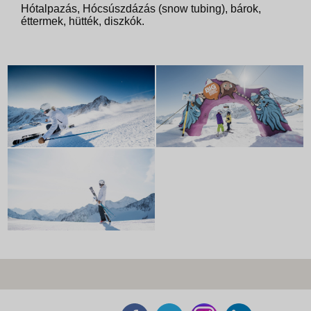
Hótalpazás, Hócsúszdázás (snow tubing), bárok,
éttermek, hütték, diszkók.