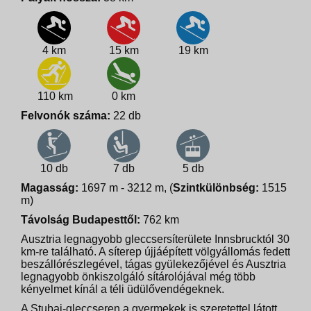
4 km
15 km
19 km
110 km
0 km
Felvonók száma:
22 db
10 db
7 db
5 db
Magasság:
1697 m - 3212 m, (
Szintkülönbség:
1515
m)
Távolság Budapesttől:
762 km
Ausztria legnagyobb gleccsersíterülete Innsbrucktól 30
km-re található. A síterep újjáépített völgyállomás fedett
beszállórészlegével, tágas gyülekezőjével és Ausztria
legnagyobb önkiszolgáló sítárolójával még több
kényelmet kínál a téli üdülővendégeknek.
A Stubai-gleccseren a gyermekek is szeretettel látott