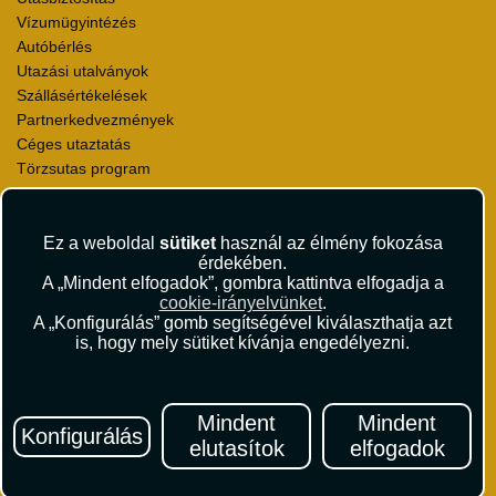
Vízumügyintézés
Autóbérlés
Utazási utalványok
Szállásértékelések
Partnerkedvezmények
Céges utaztatás
Törzsutas program
Katalógus
Rólunk
Ez a weboldal
sütiket
használ az élmény fokozása
érdekében.
Kapcsolat
A „Mindent elfogadok”, gombra kattintva elfogadja a
Médiaajánlat
cookie-irányelvünket
.
Sajtószoba
A „Konfigurálás” gomb segítségével kiválaszthatja azt
Viszonteladás
is, hogy mely sütiket kívánja engedélyezni.
Karrier
Pályázatok
Elismerések és díjak
Mindent
Mindent
Konfigurálás
Környezettudatosság
elutasítok
elfogadok
Utazási Csomag Szerződési Feltételek