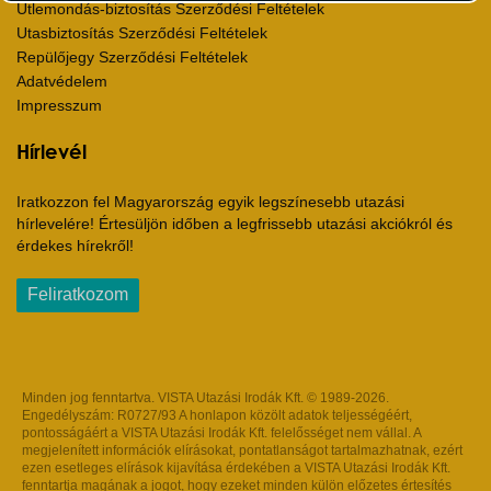
Útlemondás-biztosítás Szerződési Feltételek
Utasbiztosítás Szerződési Feltételek
Repülőjegy Szerződési Feltételek
Adatvédelem
Impresszum
Hírlevél
Iratkozzon fel Magyarország egyik legszínesebb utazási
hírlevelére! Értesüljön időben a legfrissebb utazási akciókról és
érdekes hírekről!
Feliratkozom
Minden jog fenntartva. VISTA Utazási Irodák Kft. © 1989-2026.
Engedélyszám: R0727/93 A honlapon közölt adatok teljességéért,
pontosságáért a VISTA Utazási Irodák Kft. felelősséget nem vállal. A
megjelenített információk elírásokat, pontatlanságot tartalmazhatnak, ezért
ezen esetleges elírások kijavítása érdekében a VISTA Utazási Irodák Kft.
fenntartja magának a jogot, hogy ezeket minden külön előzetes értesítés