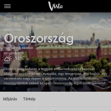
Utazás
Ázsia
Oroszország
Legolcsóbb
Oroszország
nyaralások és utak
MOSZKVA
31°C
Oroszország hallatán a legtöbb embernek utazás kapcsán
általában eszébe jut egy nyaralás, egy tengerpart, egy hajóút, egy
városnézés vagy éppen a gasztronómia. Az alábbi listában
összegyűjtöttük neked az igazi Oroszország legolcsóbb ajánlatait.
Időjárás
Térkép
t
zatos nézet