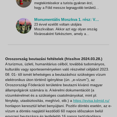
társadalom rétegjelenségeibe. Ez érdekes
megtekintésekor a turista gyakran érzi,
volt és szórakoztató. Ár
hogy a Föld messze legnagyobb területű
országának a középpontjában van, ahol
gyakran a világtörténelem szempontjából
Monumentális Moszkva 1. rész: Vadhajtás a Kutuzov sugárúton
is nagy ívű események zajlottak.
23 évvel ezelőtt voltam utoljára
Megilletődik az utazó, ahogy érzékeli a
Moszkvában. Akkor azt egy olyan ország
látottak alapján azt a hatalmas súlyt, jelen
fővárosaként fürkésztem, amely a
hazámra is rátenyerelt szovjet birodalom
központja volt. Bár arrafelé 1987-ben már
az engedékenység enyhe szellői
fújdogáltak, azért a turisztikai látnivalók
akkor számomra némileg elsikkadtak a
Oroszország beutazási feltételek (frissítve 2024.03.28.)
A turizmus, üzleti, humanitárius célból, továbbá tudományos,
kulturális vagy sporteseményeken való részvétel céljából 2023.
08. 01- től ismét lehetséges a beutazáshoz szükséges vízum
elektronikus úton történő igénylése (ún. „e-vízum”), az
Oroszországi Föderáció területére beutazni kívánó magyar
állampolgárok számára is. A kérelmi dokumentációt (a
vízumkérelmet és a szükséges csatolmányokat, mint pl.
fénykép, utasbiztosítás, meghívó, stb.) a
https://evisa.kdmid.ru/
honlapon keresztül lehet benyújtani. Pozitív döntés esetén, az e-
vízum a döntés napjától kezdődő 60 napos időszakon belül
egyszeri beutazásra és legfeljebb 16 napos tartózkodásra