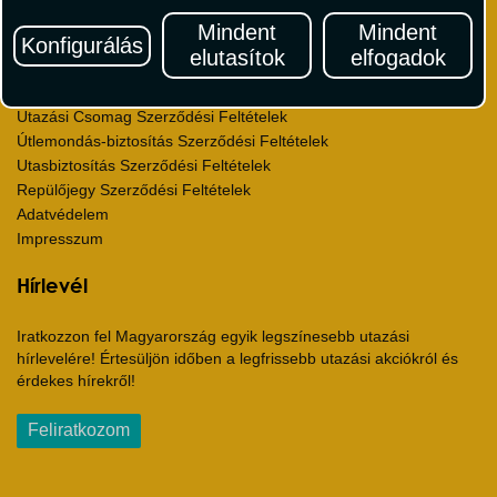
Pályázatok
Mindent
Mindent
Konfigurálás
Elismerések és díjak
elutasítok
elfogadok
Környezettudatosság
Utazási Csomag Szerződési Feltételek
Útlemondás-biztosítás Szerződési Feltételek
Utasbiztosítás Szerződési Feltételek
Repülőjegy Szerződési Feltételek
Adatvédelem
Impresszum
Hírlevél
Iratkozzon fel Magyarország egyik legszínesebb utazási
hírlevelére! Értesüljön időben a legfrissebb utazási akciókról és
érdekes hírekről!
Feliratkozom