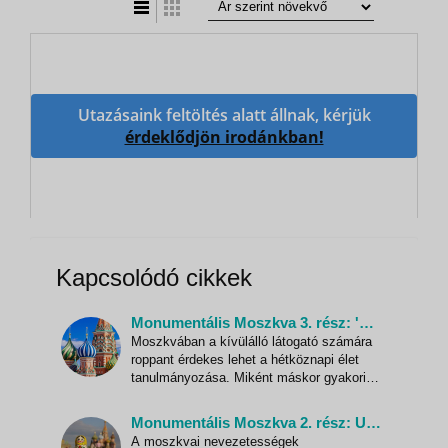
Utazásaink feltöltés alatt állnak, kérjük
érdeklődjön irodánkban!
Kapcsolódó cikkek
Monumentális Moszkva 3. rész: 'Újorosz' virtus
Moszkvában a kívülálló látogató számára
roppant érdekes lehet a hétköznapi élet
tanulmányozása. Miként máskor gyakori
utazásaink folyamán, úgy itt is
szorgalmasan kerestük az alkalmat, hogy -
Monumentális Moszkva 2. rész: Uszodából székesegyház
akár felületesen is - belelássunk helyi
A moszkvai nevezetességek