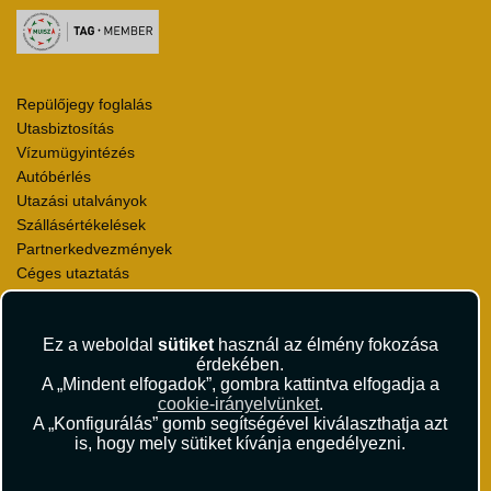
Repülőjegy foglalás
Utasbiztosítás
Vízumügyintézés
Autóbérlés
Utazási utalványok
Szállásértékelések
Partnerkedvezmények
Céges utaztatás
Törzsutas program
Katalógus
Ez a weboldal
sütiket
használ az élmény fokozása
érdekében.
Rólunk
A „Mindent elfogadok”, gombra kattintva elfogadja a
Kapcsolat
cookie-irányelvünket
.
Médiaajánlat
A „Konfigurálás” gomb segítségével kiválaszthatja azt
Sajtószoba
is, hogy mely sütiket kívánja engedélyezni.
Viszonteladás
Karrier