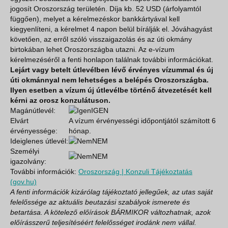
jogosít Oroszország területén. Díja kb. 52 USD (árfolyamtól
függően), melyet a kérelmezéskor bankkártyával kell
kiegyenlíteni, a kérelmet 4 napon belül bírálják el. Jóváhagyást
követően, az erről szóló visszaigazolás és az úti okmány
birtokában lehet Oroszországba utazni. Az e-vízum
kérelmezéséről a fenti honlapon találnak további információkat.
Lejárt vagy betelt útlevélben lévő érvényes vízummal és új
úti okmánnyal nem lehetséges a belépés Oroszországba.
Ilyen esetben a vízum új útlevélbe történő átvezetését kell
kérni az orosz konzulátuson.
Magánútlevél:
IGEN
Elvárt
A vízum érvényességi időpontjától számított 6
érvényessége:
hónap.
Ideiglenes útlevél:
NEM
Személyi
NEM
igazolvány:
További információk:
Oroszország | Konzuli Tájékoztatás
(gov.hu)
A fenti információk kizárólag tájékoztató jellegűek, az utas saját
felelőssége az aktuális beutazási szabályok ismerete és
betartása. A kötelező előírások BÁRMIKOR változhatnak, azok
előírásszerű teljesítéséért felelősséget irodánk nem vállal.