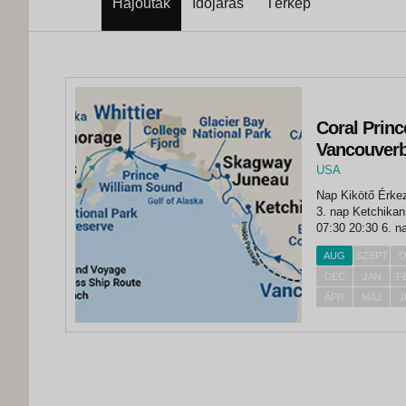
Hajóutak
Időjárás
Térkép
Coral Princ
Vancouverb
USA
,
Nap Kikötő Érkezés Indulás 1. nap Vancouve
Anchorage
3. nap Ketchikan 06:00 14:00 4. nap Jun
07:30 20:30 6. nap hajózás a Glacier Bay-nél 06:15 15:15 7. nap hajózás
a College Fjord-n
AUG
SZEPT
O
DEC
JAN
F
ÁPR
MÁJ
J