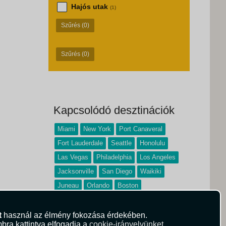
Hajós utak
(1)
Szűrés
(0)
Szűrés
(0)
Kapcsolódó desztinációk
Miami
New York
Port Canaveral
Fort Lauderdale
Seattle
Honolulu
Las Vegas
Philadelphia
Los Angeles
Jacksonville
San Diego
Waikiki
Juneau
Orlando
Boston
San Fransisco
t
használ az élmény fokozása érdekében.
bra kattintva elfogadja a
cookie-irányelvünket
.