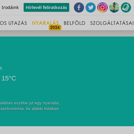
Irodáink
Hírlevél feliratkozás
OS UTAZÁS
NYARALÁS
BELFÖLD
SZOLGÁLTATÁSA
E
15°C
alában eszébe jut egy nyaralás,
asztronómia. Az alábbi listában
.