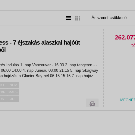
Lista nézet
Táblázatos nézet
262.07
ess - 7 éjszakás alaszkai hajóút
ől
r - 16:00 2. nap tengeren - -
eau 08:00 21:15 5. nap Skagway
ál 06:00...
KT
NOV
EBR
MÁRC
ÚN
JÚL
MEGNÉ
«
«