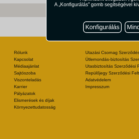
A „Konfigurálás” gomb segítségével kiv
Konfigurálás
Mind
Útik
Rólunk
Utazási Csomag Szerződési
Kapcsolat
Útlemondás-biztosítás Szer
Médiaajánlat
Utasbiztosítás Szerződési F
Sajtószoba
Repülőjegy Szerződési Felt
Viszonteladás
Adatvédelem
Karrier
Impresszum
Pályázatok
Elismerések és díjak
Környezettudatosság