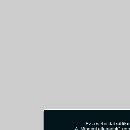
Ez a weboldal
sütike
A „Mindent elfogadok”, gom