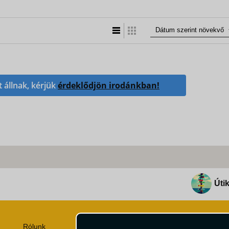
Lista nézet
Táblázatos nézet
t állnak, kérjük
érdeklődjön irodánkban!
Útik
Rólunk
Utazási Csomag Szerződési