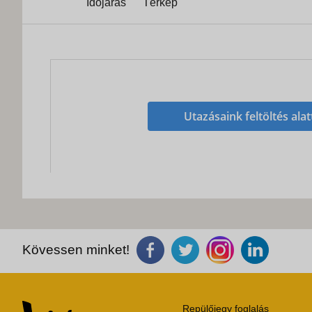
Időjárás
Térkép
Utazásaink feltöltés alat
Kövessen minket!
Repülőjegy foglalás