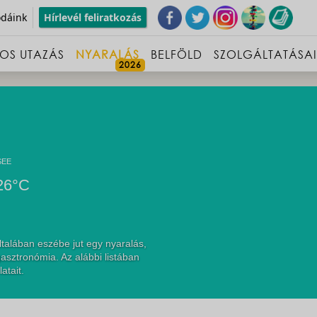
odáink
Hírlevél feliratkozás
OS UTAZÁS
NYARALÁS
BELFÖLD
SZOLGÁLTATÁSA
SEE
26°C
talában eszébe jut egy nyaralás,
asztronómia. Az alábbi listában
atait.