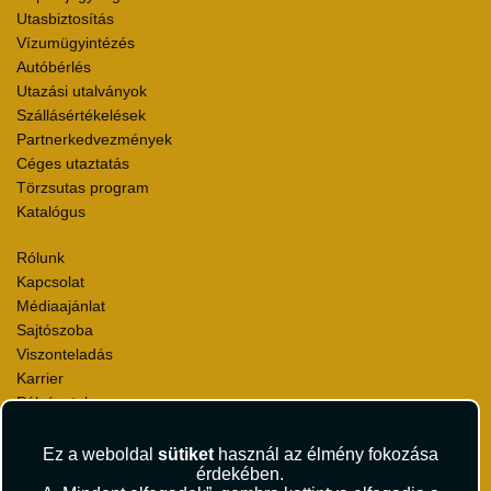
Utasbiztosítás
Vízumügyintézés
Autóbérlés
Utazási utalványok
Szállásértékelések
Partnerkedvezmények
Céges utaztatás
Törzsutas program
Katalógus
Rólunk
Kapcsolat
Médiaajánlat
Sajtószoba
Viszonteladás
Karrier
Pályázatok
Elismerések és díjak
Környezettudatosság
Ez a weboldal
sütiket
használ az élmény fokozása
érdekében.