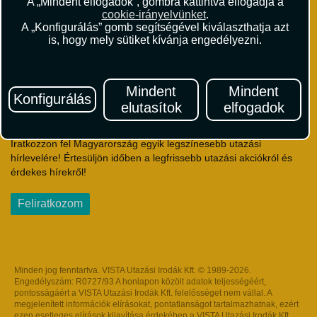
A „Mindent elfogadok”, gombra kattintva elfogadja a
Utazási Csomag Szerződési Feltételek
cookie-irányelvünket
.
Útlemondás-biztosítás Szerződési Feltételek
A „Konfigurálás” gomb segítségével kiválaszthatja azt
Utasbiztosítás Szerződési Feltételek
is, hogy mely sütiket kívánja engedélyezni.
Repülőjegy Szerződési Feltételek
Adatvédelem
Impresszum
Mindent
Mindent
Konfigurálás
elutasítok
elfogadok
Hírlevél
Iratkozzon fel Magyarország egyik legszínesebb utazási
hírlevelére! Értesüljön időben a legfrissebb utazási akciókról és
érdekes hírekről!
Feliratkozom
Minden jog fenntartva. VISTA Utazási Irodák Kft. © 1989-2026.
Engedélyszám: R0727/93 A honlapon közölt adatok teljességéért,
pontosságáért a VISTA Utazási Irodák Kft. felelősséget nem vállal. A
megjelenített információk elírásokat, pontatlanságot tartalmazhatnak, ezért
ezen esetleges elírások kijavítása érdekében a VISTA Utazási Irodák Kft.