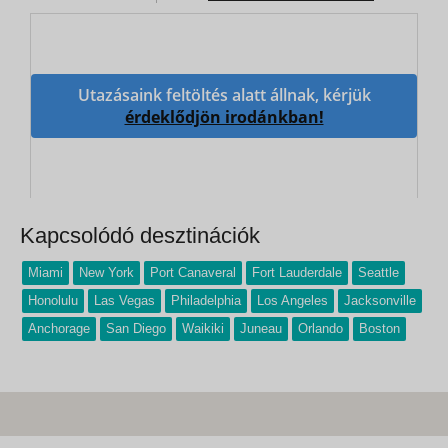
Utazásaink feltöltés alatt állnak, kérjük
érdeklődjön irodánkban!
Kapcsolódó desztinációk
Miami
New York
Port Canaveral
Fort Lauderdale
Seattle
Honolulu
Las Vegas
Philadelphia
Los Angeles
Jacksonville
Anchorage
San Diego
Waikiki
Juneau
Orlando
Boston