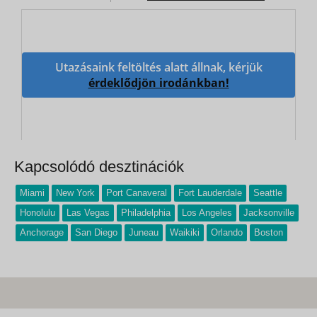
Utazásaink feltöltés alatt állnak, kérjük
érdeklődjön irodánkban!
Kapcsolódó desztinációk
Miami
New York
Port Canaveral
Fort Lauderdale
Seattle
Honolulu
Las Vegas
Philadelphia
Los Angeles
Jacksonville
Anchorage
San Diego
Juneau
Waikiki
Orlando
Boston