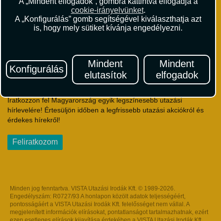
A „Mindent elfogadok”, gombra kattintva elfogadja a
Utazási Csomag Szerződési Feltételek
cookie-irányelvünket
.
Útlemondás-biztosítás Szerződési Feltételek
A „Konfigurálás” gomb segítségével kiválaszthatja azt
Utasbiztosítás Szerződési Feltételek
is, hogy mely sütiket kívánja engedélyezni.
Repülőjegy Szerződési Feltételek
Adatvédelem
Impresszum
Mindent
Mindent
Konfigurálás
elutasítok
elfogadok
Hírlevél
Iratkozzon fel Magyarország egyik legszínesebb utazási
hírlevelére! Értesüljön időben a legfrissebb utazási akciókról és
érdekes hírekről!
Feliratkozom
Minden jog fenntartva. VISTA Utazási Irodák Kft. © 1989-2026.
Engedélyszám: R0727/93 A honlapon közölt adatok teljességéért,
pontosságáért a VISTA Utazási Irodák Kft. felelősséget nem vállal. A
megjelenített információk elírásokat, pontatlanságot tartalmazhatnak, ezért
ezen esetleges elírások kijavítása érdekében a VISTA Utazási Irodák Kft.