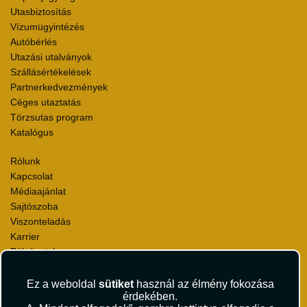
Utasbiztosítás
Vízumügyintézés
Autóbérlés
Utazási utalványok
Szállásértékelések
Partnerkedvezmények
Céges utaztatás
Törzsutas program
Katalógus
Rólunk
Kapcsolat
Médiaajánlat
Sajtószoba
Viszonteladás
Karrier
Pályázatok
Elismerések és díjak
Környezettudatosság
Ez a weboldal
sütiket
használ az élmény fokozása
érdekében.