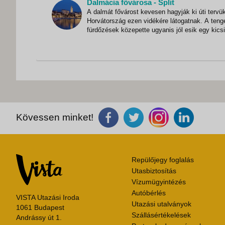
Dalmácia fővárosa - Split
mint 800 éves közös történelemre tekint v
A dalmát fővárost kevesen hagyják ki úti tervü
Horvátország ezen vidékére látogatnak. A tenge
fürdőzések közepette ugyanis jól esik egy kicsi
elidőzni a város római kori emlékei között, és a
mediterrán hangulatot árasztó szűk sikátorok
barátságos kávézóiban, éttermeiben. 1700 é
Kövessen minket!
Repülőjegy foglalás
Utasbiztosítás
Vízumügyintézés
Autóbérlés
VISTA Utazási Iroda
Utazási utalványok
1061 Budapest
Szállásértékelések
Andrássy út 1.