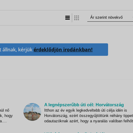
Lista nézet
Táblázatos nézet
t állnak, kérjük
érdeklődjön irodánkban!
A legnépszerűbb úti cél: Horvátország
nül nő
Itthon az év egyik legkedveltebb úti célja idén is
ák, hogy
Horvátország, ezért összegyűjtöttünk néhány tippe
a.
odautazóknak azért, hogy a nyaralás valóban felhőt
er
és gondtalan legyen, és a mindennapi stresszt vég
tényleg sikerüljön otthon hagyni. Egy külföldi nyara