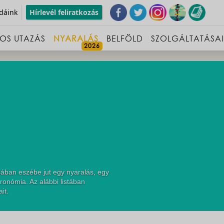
dáink
Hírlevél feliratkozás
OS UTAZÁS
NYARALÁS
BELFÖLD
SZOLGÁLTATÁSA
lában eszébe jut egy nyaralás, egy
ronómia. Az alábbi listában
it.