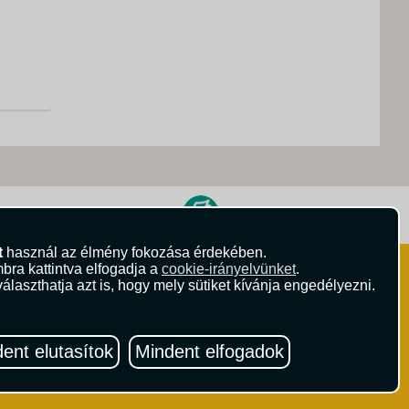
s
ritika.hu
Vista Magazin
t
használ az élmény fokozása érdekében.
bra kattintva elfogadja a
cookie-irányelvünket
.
álaszthatja azt is, hogy mely sütiket kívánja engedélyezni.
Hírlevél
 Feltételek
ződési Feltételek
eltételek
Iratkozzon fel Magyarország egyik
ent elutasítok
Mindent elfogadok
ételek
legszínesebb utazási hírlevelére!
Értesüljön időben a legfrissebb
utazási akciókról és érdekes hírekről!