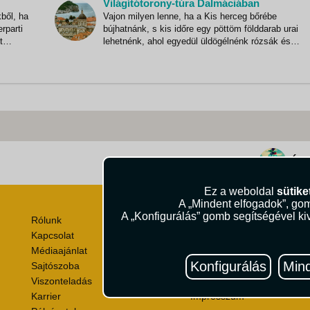
Világítótorony-túra Dalmáciában
megszervezése sok tervezéssel és
kből, ha
Vajon milyen lenne, ha a Kis herceg bőrébe
rparti
bújhatnánk, s kis időre egy pöttöm földdarab urai
t
lehetnénk, ahol egyedül üldögélnénk rózsák és
majomkenyérfák társaságában? Na nem a B-612-e
bolygón, hanem sokkal de sokkal közelebb: itt, a
ves
horvát Adrián, ahol aprócska, lakatlan szigeteken
világítótornyok
Útik
Ez a weboldal
sütike
A „Mindent elfogadok”, gom
A „Konfigurálás” gomb segítségével kiv
Rólunk
Utazási Csomag Szerződési
Kapcsolat
Útlemondás-biztosítás Szer
Médiaajánlat
Utasbiztosítás Szerződési F
Konfigurálás
Mind
Sajtószoba
Repülőjegy Szerződési Felt
Viszonteladás
Adatvédelem
Karrier
Impresszum