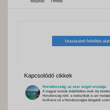
Időjárás
Térkép
Utazásaink feltöltés alat
Kapcsolódó cikkek
Horvátország, az ezer sziget országa
A magyar turisták érdeklődése évek óta töretle
Horvátország iránt, a statisztikák is azt mutatj
évről-évre nő a Horvátországba látogatók szám
Vajon mi teszi olyan vonzóvá számunkra az ez
sziget országát? Magyarország és Horvátország több