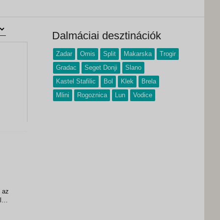
Dalmáciai desztinációk
Zadar
Omis
Split
Makarska
Trogir
Gradac
Seget Donji
Slano
Kastel Stafilic
Bol
Klek
Brela
Mlini
Rogoznica
Lun
Vodice
t az
len
re
lás