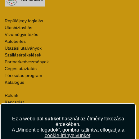
Repülőjegy foglalás
Utasbiztosítás
Vízumügyintézés
Autóbérlés
Utazási utalványok
Szállásértékelések
Partnerkedvezmények
Céges utaztatás
Törzsutas program
Katalógus
Rólunk
Kapcsolat
Médiaajánlat
Sajtószoba
Ez a weboldal
sütiket
használ az élmény fokozása
Viszonteladás
érdekében.
Karrier
A „Mindent elfogadok”, gombra kattintva elfogadja a
cookie-irányelvünket
.
Pályázatok