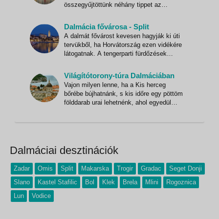
összegyűjtöttünk néhány tippet az
odautazóknak azért, hogy a nyaralás
valóban felhőtlen és gondtalan legyen, és
Dalmácia fővárosa - Split
a mindennapi stresszt végre tényleg
A dalmát fővárost kevesen hagyják ki úti
sikerüljön otthon hagyni. Egy külföldi
tervükből, ha Horvátország ezen vidékére
nyaralás megszervezése sok tervezéssel
látogatnak. A tengerparti fürdőzések
és
közepette ugyanis jól esik egy kicsit
elidőzni a város római kori emlékei között,
Világítótorony-túra Dalmáciában
és a mediterrán hangulatot árasztó szűk
Vajon milyen lenne, ha a Kis herceg
sikátorok barátságos kávézóiban,
bőrébe bújhatnánk, s kis időre egy pöttöm
éttermeiben. 1700 éves
földdarab urai lehetnénk, ahol egyedül
üldögélnénk rózsák és majomkenyérfák
társaságában? Na nem a B-612-es
bolygón, hanem sokkal de sokkal
közelebb: itt, a horvát Adrián, ahol
aprócska, lakatlan szigeteken
Dalmáciai desztinációk
világítótornyok
Zadar
Omis
Split
Makarska
Trogir
Gradac
Seget Donji
Slano
Kastel Stafilic
Bol
Klek
Brela
Mlini
Rogoznica
Lun
Vodice