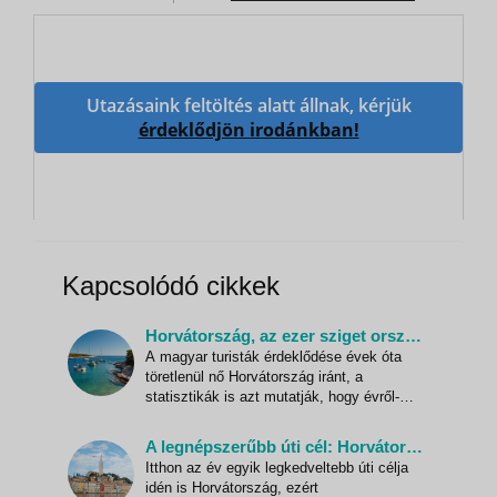
Utazásaink feltöltés alatt állnak, kérjük
érdeklődjön irodánkban!
Kapcsolódó cikkek
Horvátország, az ezer sziget országa
A magyar turisták érdeklődése évek óta
töretlenül nő Horvátország iránt, a
statisztikák is azt mutatják, hogy évről-
évre nő a Horvátországba látogatók
száma. Vajon mi teszi olyan vonzóvá
A legnépszerűbb úti cél: Horvátország
számunkra az ezer sziget országát?
Itthon az év egyik legkedveltebb úti célja
Magyarország és Horvátország több mint
idén is Horvátország, ezért
800 éves közös történelemre tekint v