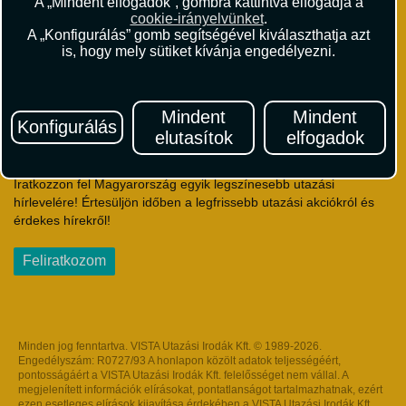
A „Mindent elfogadok”, gombra kattintva elfogadja a
Utazási Csomag Szerződési Feltételek
cookie-irányelvünket
.
Útlemondás-biztosítás Szerződési Feltételek
A „Konfigurálás” gomb segítségével kiválaszthatja azt
Utasbiztosítás Szerződési Feltételek
is, hogy mely sütiket kívánja engedélyezni.
Repülőjegy Szerződési Feltételek
Adatvédelem
Impresszum
Mindent
Mindent
Konfigurálás
elutasítok
elfogadok
Hírlevél
Iratkozzon fel Magyarország egyik legszínesebb utazási
hírlevelére! Értesüljön időben a legfrissebb utazási akciókról és
érdekes hírekről!
Feliratkozom
Minden jog fenntartva. VISTA Utazási Irodák Kft. © 1989-2026.
Engedélyszám: R0727/93 A honlapon közölt adatok teljességéért,
pontosságáért a VISTA Utazási Irodák Kft. felelősséget nem vállal. A
megjelenített információk elírásokat, pontatlanságot tartalmazhatnak, ezért
ezen esetleges elírások kijavítása érdekében a VISTA Utazási Irodák Kft.