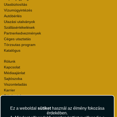
Utasbiztosítás
Vízumügyintézés
Autóbérlés
Utazási utalványok
Szállásértékelések
Partnerkedvezmények
Céges utaztatás
Törzsutas program
Katalógus
Rólunk
Kapcsolat
Médiaajánlat
Sajtószoba
Viszonteladás
Karrier
Pályázatok
Elismerések és díjak
Környezettudatosság
Ez a weboldal
sütiket
használ az élmény fokozása
érdekében.