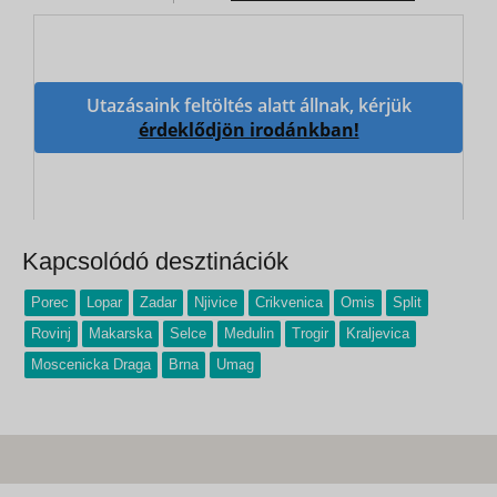
Utazásaink feltöltés alatt állnak, kérjük
érdeklődjön irodánkban!
Kapcsolódó desztinációk
Porec
Lopar
Zadar
Njivice
Crikvenica
Omis
Split
Rovinj
Makarska
Selce
Medulin
Trogir
Kraljevica
Moscenicka Draga
Brna
Umag