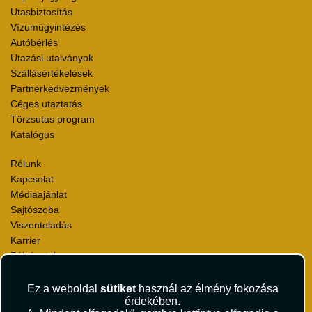
Utasbiztosítás
Vízumügyintézés
Autóbérlés
Utazási utalványok
Szállásértékelések
Partnerkedvezmények
Céges utaztatás
Törzsutas program
Katalógus
Rólunk
Kapcsolat
Médiaajánlat
Sajtószoba
Viszonteladás
Karrier
Pályázatok
Elismerések és díjak
Környezettudatosság
Ez a weboldal
sütiket
használ az élmény fokozása
érdekében.