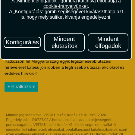
A „Mindent elfogadok”, gombra kattintva elfogadja a
Utazási Csomag Szerződési Feltételek
cookie-irányelvünket
.
Útlemondás-biztosítás Szerződési Feltételek
A „Konfigurálás” gomb segítségével kiválaszthatja azt
Utasbiztosítás Szerződési Feltételek
is, hogy mely sütiket kívánja engedélyezni.
Repülőjegy Szerződési Feltételek
Adatvédelem
Impresszum
Mindent
Mindent
Konfigurálás
elutasítok
elfogadok
Hírlevél
Iratkozzon fel Magyarország egyik legszínesebb utazási
hírlevelére! Értesüljön időben a legfrissebb utazási akciókról és
érdekes hírekről!
Feliratkozom
Minden jog fenntartva. VISTA Utazási Irodák Kft. © 1989-2026.
Engedélyszám: R0727/93 A honlapon közölt adatok teljességéért,
pontosságáért a VISTA Utazási Irodák Kft. felelősséget nem vállal. A
megjelenített információk elírásokat, pontatlanságot tartalmazhatnak, ezért
ezen esetleges elírások kijavítása érdekében a VISTA Utazási Irodák Kft.