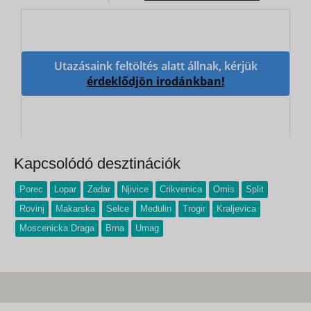
Utazásaink feltöltés alatt állnak, kérjük
érdeklődjön irodánkban!
Kapcsolódó desztinációk
Porec
Lopar
Zadar
Njivice
Crikvenica
Omis
Split
Rovinj
Makarska
Selce
Medulin
Trogir
Kraljevica
Moscenicka Draga
Brna
Umag