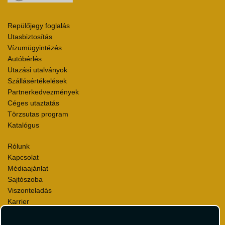
Repülőjegy foglalás
Utasbiztosítás
Vízumügyintézés
Autóbérlés
Utazási utalványok
Szállásértékelések
Partnerkedvezmények
Céges utaztatás
Törzsutas program
Katalógus
Rólunk
Kapcsolat
Médiaajánlat
Sajtószoba
Viszonteladás
Karrier
Pályázatok
Elismerések és díjak