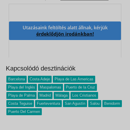
Utazásaink feltöltés alatt állnak, kérjük
érdeklődjön irodánkban!
Kapcsolódó desztinációk
Barcelona
Costa Adeje
Playa de Las Americas
Playa del Inglés
Maspalomas
Puerto de la Cruz
Playa de Palma
Madrid
Málaga
Los Cristianos
Costa Teguise
Fuerteventura
San Agustín
Salou
Benidorm
Puerto Del Carmen