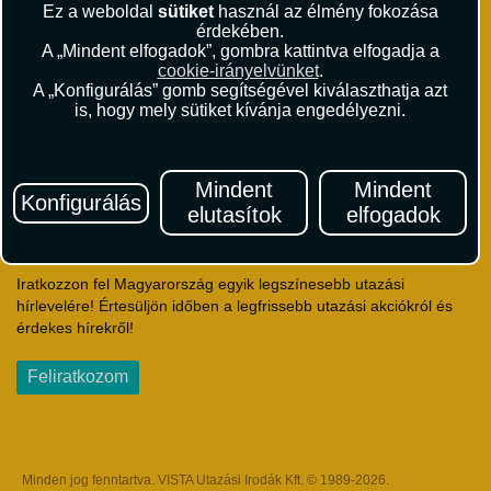
Ez a weboldal
sütiket
használ az élmény fokozása
Környezettudatosság
érdekében.
A „Mindent elfogadok”, gombra kattintva elfogadja a
Utazási Csomag Szerződési Feltételek
cookie-irányelvünket
.
A „Konfigurálás” gomb segítségével kiválaszthatja azt
Útlemondás-biztosítás Szerződési Feltételek
is, hogy mely sütiket kívánja engedélyezni.
Utasbiztosítás Szerződési Feltételek
Repülőjegy Szerződési Feltételek
Adatvédelem
Mindent
Mindent
Impresszum
Konfigurálás
elutasítok
elfogadok
Hírlevél
Iratkozzon fel Magyarország egyik legszínesebb utazási
hírlevelére! Értesüljön időben a legfrissebb utazási akciókról és
érdekes hírekről!
Feliratkozom
Minden jog fenntartva. VISTA Utazási Irodák Kft. © 1989-2026.