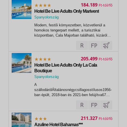
184.189
Ft
Hotel Be Live Adults Only Marivent
Spanyolország
Modern, festői környezetben, közvetlenül a
homokos tengerpart mellett, a turisztikai
központban, Cala Majorban található, kizárólag
felnőtt vendégek számára. Napközben élvezd a
napfényt a strandon vagy a medence mellett,
jógázz, vagy tartsd magad formában az
edzőteremben, lazíts a szálloda...
205.499
Ft
Hotel Be Live Adults Only La Cala
Boutique
Spanyolország
A
szállodárólÁltalánosnégycsillagosstílusos1956-
ban épült, 2018-ban és 2021-ben felújítva67
szoba, 1 épület, 6 emelet, lifttágas
előcsarnok24 órás recepciókonferenciaterem a
szomszédos Be Live Adults Only Marivent
hotelben (kb. 50 m-re a hoteltől)napos
211.327
Ft
teraszingyenes vezeték nélküli...
Azuline Hotel Bahamas***