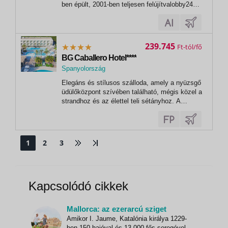
ben épült, 2001-ben teljesen felújítvalobby24
órás recepciócsomagmegőrzőa hotel mellett
nyilvános parkolómedencére néző
teraszingyenes vezeték nélküli
internetelfogadott hitelkártyák: Visa,
239.745
Ft
MasterCardSport és szórakozástérítés
BG Caballero Hotel****
ellenében:...
Spanyolország
Elegáns és stílusos szálloda, amely a nyüzsgő
üdülőközpont szívében található, mégis közel a
strandhoz és az élettel teli sétányhoz. A
közkedvelt BG Hotels lánchoz tartozik, amely
a Baleár-szigeteken kiváló színvonaláról és
magas szintű szolgáltatásairól ismert. Ideális
választás páros...
1
2
3
Kapcsolódó cikkek
Mallorca: az ezerarcú sziget
Amikor I. Jaume, Katalónia királya 1229-
ben 150 hajóval és 13 000 fős seregével