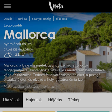
Utazás
Európa
Spanyolország
Mallorca
Legolcsóbb
Mallorca
nyaralások és utak
CALAS DE MALLORCA
31°C
Mallorca, a Baleár-szigetek gyöngyszeme, lenyűgöző
tengerpartjaival, kristálytiszta vizével és mediterrán hangulatával
várja az utazókat. Fedezd fel a varázslatos öblöket, a pezsgő
éjszakai életet, és élvezd a helyi gasztronómia ízeit!
Mallorca, Spanyolország - vista.hu
Utazások
Hajóutak
Időjárás
Térkép