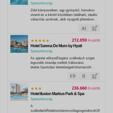
Spanyolország
Zöld környezetben, egy gyönyörű, homokos
strand és a kikötő közelében található, ideális
választás azoknak, akik nyugodt pihenésre
vágynak a medence mellett, vagy szeretnek
nagyokat sétálni és a tengerparton
kikapcsolódni. A vendégek rendelkezésére áll
medence, gyermekpancsoló, étterem és 2
212.059
Ft
bár....
Hotel Sarena De Muro by Hyatt
Spanyolország
Az ajánlat előnyeiElegáns szálloda;A sziget
legszebb strandja mellett;Változatos
ételek;Sportolási lehetőségekInformációA
Spanyolországba történő beutazáshoz
érvényes útlevél vagy személyi igazolvány
szükséges, melynek az utazás utolsó napjáig
érvényesnek kell lennie.Fontos tudni, hogy a
236.660
Ft
Spanyol...
Hotel Ilusion Markus Park & Spa
Spanyolország
A
szállodárólÁltalánosháromcsillagosgondozott1972-