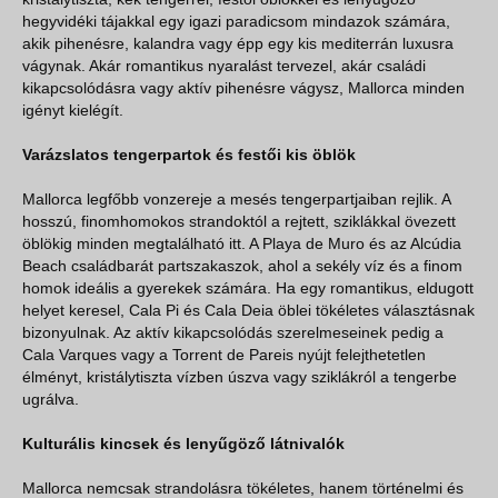
hegyvidéki tájakkal egy igazi paradicsom mindazok számára,
akik pihenésre, kalandra vagy épp egy kis mediterrán luxusra
vágynak. Akár romantikus nyaralást tervezel, akár családi
kikapcsolódásra vagy aktív pihenésre vágysz, Mallorca minden
igényt kielégít.
Varázslatos tengerpartok és festői kis öblök
Mallorca legfőbb vonzereje a mesés tengerpartjaiban rejlik. A
hosszú, finomhomokos strandoktól a rejtett, sziklákkal övezett
öblökig minden megtalálható itt. A Playa de Muro és az Alcúdia
Beach családbarát partszakaszok, ahol a sekély víz és a finom
homok ideális a gyerekek számára. Ha egy romantikus, eldugott
helyet keresel, Cala Pi és Cala Deia öblei tökéletes választásnak
bizonyulnak. Az aktív kikapcsolódás szerelmeseinek pedig a
Cala Varques vagy a Torrent de Pareis nyújt felejthetetlen
élményt, kristálytiszta vízben úszva vagy sziklákról a tengerbe
ugrálva.
Kulturális kincsek és lenyűgöző látnivalók
Mallorca nemcsak strandolásra tökéletes, hanem történelmi és