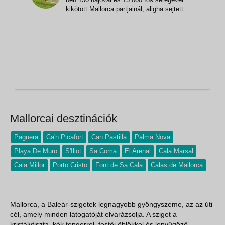
kikötött Mallorca partjainál, aligha sejtette,
hogy a Baleárok legnagyobbika
évszázadok múltán legendás
uralkodóházak sarjait, világhírű
művészeket, sztárokat kényeztet majd
különös harmóniájával, mi több, évente 7
milli
Mallorcai desztinációk
Paguera
Ca'n Picafort
Can Pastilla
Palma Nova
Playa De Muro
S'Illot
Sa Coma
El Arenal
Cala Marsal
Cala Millor
Porto Cristo
Font de Sa Cala
Calas de Mallorca
Mallorca, a Baleár-szigetek legnagyobb gyöngyszeme, az az úti
cél, amely minden látogatóját elvarázsolja. A sziget a
kristálytiszta, kék tengerrel, festői öblökkel és lenyűgöző