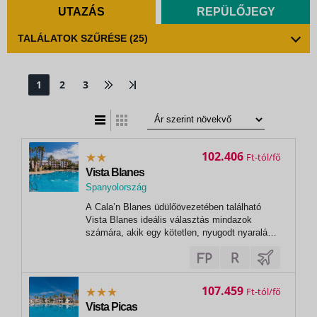
UTAZÁS
REPÜLŐJEGY
TALÁLATOK SZŰRÉSE
(25)
1
2
3
t
zatos nézet
102.406
Ft
Vista Blanes
Spanyolország
A Cala’n Blanes üdülőövezetében található
Vista Blanes ideális választás mindazok
számára, akik egy kötetlen, nyugodt nyaralásra
vágynak Menorca egyik legszebb részén. A
zöld kerttel körülvett apartmanhotel kellemes,
családias hangulatot kínál, miközben a
közelben elérhető strandok, éttermek és...
107.459
Ft
Vista Picas