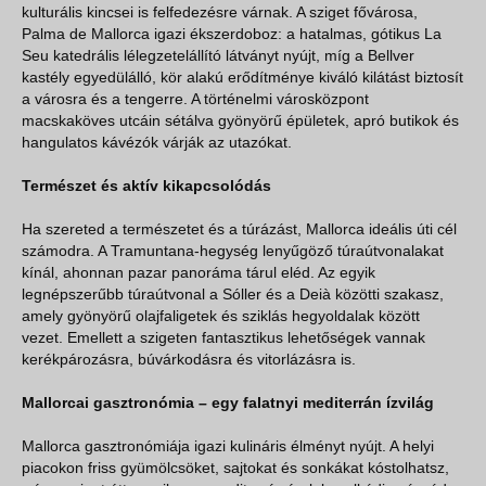
kulturális kincsei is felfedezésre várnak. A sziget fővárosa,
Palma de Mallorca igazi ékszerdoboz: a hatalmas, gótikus La
Seu katedrális lélegzetelállító látványt nyújt, míg a Bellver
kastély egyedülálló, kör alakú erődítménye kiváló kilátást biztosít
a városra és a tengerre. A történelmi városközpont
macskaköves utcáin sétálva gyönyörű épületek, apró butikok és
hangulatos kávézók várják az utazókat.
Természet és aktív kikapcsolódás
Ha szereted a természetet és a túrázást, Mallorca ideális úti cél
számodra. A Tramuntana-hegység lenyűgöző túraútvonalakat
kínál, ahonnan pazar panoráma tárul eléd. Az egyik
legnépszerűbb túraútvonal a Sóller és a Deià közötti szakasz,
amely gyönyörű olajfaligetek és sziklás hegyoldalak között
vezet. Emellett a szigeten fantasztikus lehetőségek vannak
kerékpározásra, búvárkodásra és vitorlázásra is.
Mallorcai gasztronómia – egy falatnyi mediterrán ízvilág
Mallorca gasztronómiája igazi kulináris élményt nyújt. A helyi
piacokon friss gyümölcsöket, sajtokat és sonkákat kóstolhatsz,