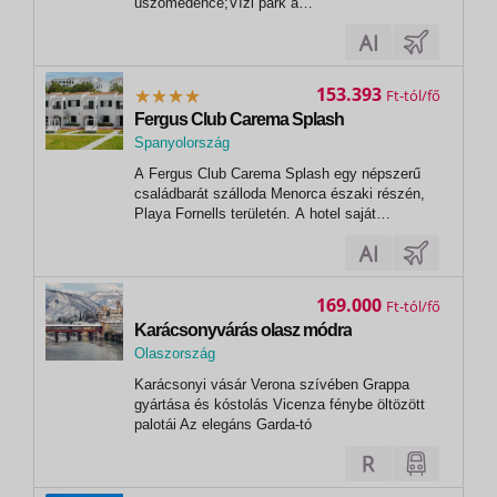
úszómedence;Vízi park a
gyerekeknekInformációA Spanyolországba
történő beutazáshoz érvényes útlevél vagy
személyi igazolvány szükséges, melynek az
utazás utolsó napjáig érvényesnek kell
153.393
Ft
lennie.Az ITAKA Smart ajánlatai...
Fergus Club Carema Splash
Spanyolország
A Fergus Club Carema Splash egy népszerű
családbarát szálloda Menorca északi részén,
Playa Fornells területén. A hotel saját
víziparkkal, csúszdákkal és gyermekbarát
szolgáltatásokkal rendelkezik, így tökéletes
választás családi nyaraláshoz Menorcán. A
szálloda all inclusive ellátást kínál,...
169.000
Ft
Karácsonyvárás olasz módra
Olaszország
,
Karácsonyi vásár Verona szívében Grappa
Verona
gyártása és kóstolás Vicenza fénybe öltözött
palotái Az elegáns Garda-tó