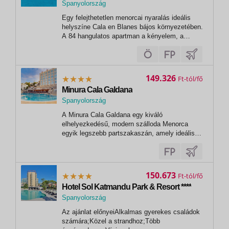
Spanyolország
Egy felejthetetlen menorcai nyaralás ideális
helyszíne Cala en Blanes bájos környezetében.
A 84 hangulatos apartman a kényelem, a
természet közelsége és a kikapcsolódás
tökéletes egyensúlyát kínálja. A gondozott,
zöld kertekre nyíló kilátás, a szabadtéri
medence és a helyben elérhető étkezési...
149.326
Ft
Minura Cala Galdana
Spanyolország
A Minura Cala Galdana egy kiváló
elhelyezkedésű, modern szálloda Menorca
egyik legszebb partszakaszán, amely ideális
választás mind a pihenésre vágyó pároknak,
mind a családos utazóknak. A szálloda
közvetlen közelében található a híres Cala
Galdana öböl, mely kristálytiszta vízével és...
150.673
Ft
Hotel Sol Katmandu Park & Resort ****
Spanyolország
Az ajánlat előnyeiAlkalmas gyerekes családok
számára;Közel a strandhoz;Több