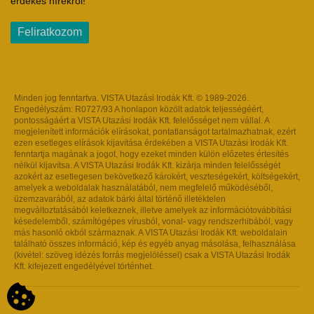
érdekes hírekről!
Feliratkozom
Minden jog fenntartva. VISTA Utazási Irodák Kft. © 1989-2026.
Engedélyszám: R0727/93 A honlapon közölt adatok teljességéért,
pontosságáért a VISTA Utazási Irodák Kft. felelősséget nem vállal. A
megjelenített információk elírásokat, pontatlanságot tartalmazhatnak, ezért
ezen esetleges elírások kijavítása érdekében a VISTA Utazási Irodák Kft.
fenntartja magának a jogot, hogy ezeket minden külön előzetes értesítés
nélkül kijavítsa. A VISTA Utazási Irodák Kft. kizárja minden felelősségét
azokért az esetlegesen bekövetkező károkért, veszteségekért, költségekért,
amelyek a weboldalak használatából, nem megfelelő működéséből,
üzemzavarából, az adatok bárki által történő illetéktelen
megváltoztatásából keletkeznek, illetve amelyek az információtovábbítási
késedelemből, számítógépes vírusból, vonal- vagy rendszerhibából, vagy
más hasonló okból származnak. A VISTA Utazási Irodák Kft. weboldalain
található összes információ, kép és egyéb anyag másolása, felhasználása
(kivétel: szöveg idézés forrás megjelöléssel) csak a VISTA Utazási Irodák
Kft. kifejezett engedélyével történhet.