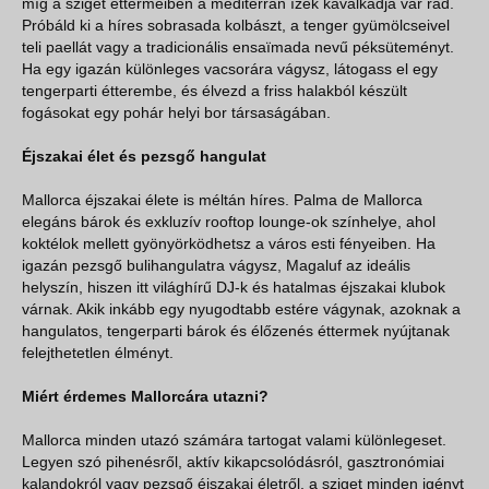
míg a sziget éttermeiben a mediterrán ízek kavalkádja vár rád.
Próbáld ki a híres sobrasada kolbászt, a tenger gyümölcseivel
teli paellát vagy a tradicionális ensaïmada nevű péksüteményt.
Ha egy igazán különleges vacsorára vágysz, látogass el egy
tengerparti étterembe, és élvezd a friss halakból készült
fogásokat egy pohár helyi bor társaságában.
Éjszakai élet és pezsgő hangulat
Mallorca éjszakai élete is méltán híres. Palma de Mallorca
elegáns bárok és exkluzív rooftop lounge-ok színhelye, ahol
koktélok mellett gyönyörködhetsz a város esti fényeiben. Ha
igazán pezsgő bulihangulatra vágysz, Magaluf az ideális
helyszín, hiszen itt világhírű DJ-k és hatalmas éjszakai klubok
várnak. Akik inkább egy nyugodtabb estére vágynak, azoknak a
hangulatos, tengerparti bárok és élőzenés éttermek nyújtanak
felejthetetlen élményt.
Miért érdemes Mallorcára utazni?
Mallorca minden utazó számára tartogat valami különlegeset.
Legyen szó pihenésről, aktív kikapcsolódásról, gasztronómiai
kalandokról vagy pezsgő éjszakai életről, a sziget minden igényt