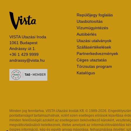
Repülőjegy foglalás
Utasbiztosítás
Vízumügyintézés
Autóbérlés
VISTA Utazási Iroda
Utazási utalványok
1061 Budapest
Szállásértékelések
Andrássy út 1.
Partnerkedvezmények
+36 1 429 9999
Céges utaztatás
andrassy@vista.hu
Törzsutas program
Katalógus
Minden jog fenntartva. VISTA Utazási Irodák Kft. © 1989-2026. Engedélyszám: 
pontatlanságot tartalmazhatnak, ezért ezen esetleges elírások kijavítása érde
minden felelősségét azokért az esetlegesen bekövetkező károkért, veszteség
megváltoztatásából keletkeznek, illetve amelyek az információtovábbítási k
összes információ, kép és egyéb anyag másolása, felhasználása (kivétel: szöv