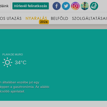
dáink
Hírlevél feliratkozás
OS UTAZÁS
NYARALÁS
BELFÖLD
SZOLGÁLTATÁSA
PLAYA DE MURO
34°C
 általában eszébe jut egy
 éppen a gasztronómia. Az alábbi
csóbb ajánlatait.