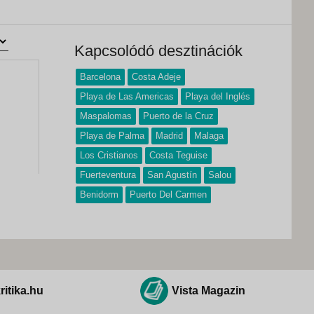
Kapcsolódó desztinációk
Barcelona
Costa Adeje
Playa de Las Americas
Playa del Inglés
Maspalomas
Puerto de la Cruz
Playa de Palma
Madrid
Malaga
Los Cristianos
Costa Teguise
Fuerteventura
San Agustín
Salou
Benidorm
Puerto Del Carmen
ritika.hu
Vista Magazin