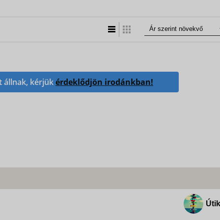
Lista nézet
Táblázatos nézet
t állnak, kérjük
érdeklődjön irodánkban!
Útik