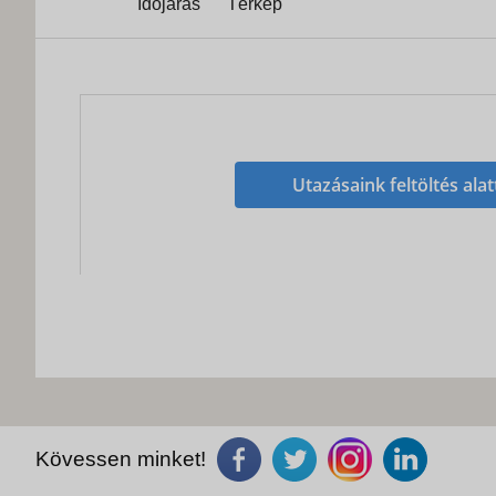
Időjárás
Térkép
Utazásaink feltöltés alat
Kövessen minket!