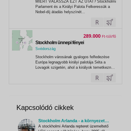
MIÉRT VÁLASSZA EZT AZ UTAT? Stockholmi
Stockholm
Parlament és a Királyi Palota Felkeressük a
Nobel-díj átadás helyszínét...
289.000
Ft
Stockholm ünnepi fényei
Svédország
,
Stockholm városának gyalogos felfedezése
Stockholm
Európa legnagyobb királyi palotája Séta a
Lovagok szigetén, ahol a királyok temetkeznek
Svédország népszerű kiállítása a Vasa
Hajómúzeumban
Kapcsolódó cikkek
Stockholm Arlanda - a környezetbarát repülőtér
A stockholmi Arlanda repteret üzemeltető