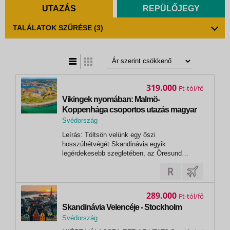
UTAZÁS
REPÜLŐJEGY
TALÁLATOK SZŰRÉSE
(3)
t
zatos nézet
319.000
Ft
Vikingek nyomában: Malmö-
Koppenhága csoportos utazás magyar
idegenvezetővel 2026.09.18-21.
Svédország
,
Leírás: Töltsön velünk egy őszi
Malmö
hosszúhétvégét Skandinávia egyik
legérdekesebb szegletében, az Öresund
régióban! Az utazás során megismerkedhetünk
Dél-Svédország legnagyobb városával,
Malmövel, a dán fővárossal, Koppenhágával,
illetve ellátogatunk Észak-Európa egyik
289.000
Ft
legjelentősebb reneszánsz...
Skandinávia Velencéje - Stockholm
Svédország
,