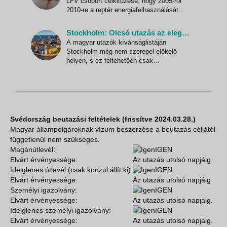
LFV csoport célkitűzése, hogy 2005-ről
2010-re a reptér energiafelhasználását
30%-kal csökkentsék és a működéshez
szükséges energiát teljes egészében csak
Stockholm: Olcsó utazás az elegáns svéd főváros szigetvilágába
megújuló energiaforrásokból nyerjék. 2012-
A magyar utazók kívánságlistáján
re pedig 0-ra szeretnék csökkenteni az
Stockholm még nem szerepel előkelő
üzemeltetésből szárm
helyen, s ez feltehetően csak
tájékozatlanságból van így. Méltatlan
helyzet ez, hiszen Stockholm a természeti
elhelyezkedésének, a várost felszabdaló
vízi utaknak, a drámaian kiterjedt közeli
szigetvilágának, a teljesen eredeti óvár
Svédország beutazási feltételek (frissítve 2024.03.28.)
Magyar állampolgároknak vízum beszerzése a beutazás céljától
függetlenül nem szükséges.
Magánútlevél:
IGEN
Elvárt érvényessége:
Az utazás utolsó napjáig.
Ideiglenes útlevél (csak konzul állít ki):
IGEN
Elvárt érvényessége:
Az utazás utolsó napjáig
Személyi igazolvány:
IGEN
Elvárt érvényessége:
Az utazás utolsó napjáig.
Ideiglenes személyi igazolvány:
IGEN
Elvárt érvényessége:
Az utazás utolsó napjáig.