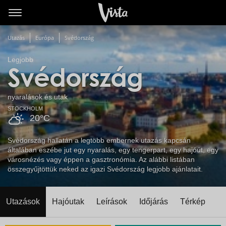
Utazás
Európa
Svédország
Legjobb
Svédország
nyaralások és utak
STOCKHOLM
20°C
Svédország hallatán a legtöbb embernek utazás kapcsán
általában eszébe jut egy nyaralás, egy tengerpart, egy hajóút, egy
városnézés vagy éppen a gasztronómia. Az alábbi listában
összegyűjtöttük neked az igazi Svédország legjobb ajánlatait.
Utazások
Hajóutak
Leírások
Időjárás
Térkép