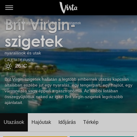
Legolcsóbb
Brit Virgin-
Utazás
Közép-Amerika
Brit Virgin-szigetek
szigetek
nyaralások és utak
CALETA DE FUSTE
26°C
Brit Virgin-szigetek hallatán a legtöbb embernek utazás kapcsán
általában eszébe jut egy nyaralás, egy tengerpart, egy hajóút, egy
városnézés vagy éppen a gasztronómia. Az alábbi listában
összegyűjtöttük neked az igazi Brit Virgin-szigetek legolcsóbb
ajánlatait.
Utazások
Hajóutak
Időjárás
Térkép