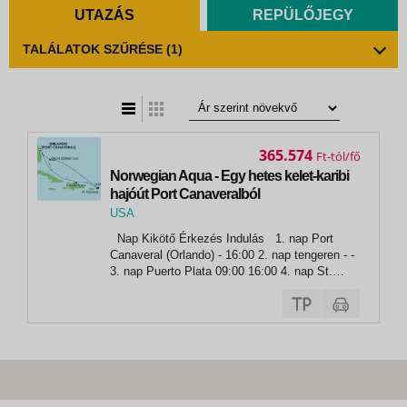
UTAZÁS
REPÜLŐJEGY
TALÁLATOK SZŰRÉSE
(1)
t
zatos nézet
365.574
Ft
Norwegian Aqua - Egy hetes kelet-karibi
hajóút Port Canaveralból
USA
,
Nap Kikötő Érkezés Indulás 1. nap Port
Port Canaveral
Canaveral (Orlando) - 16:00 2. nap tengeren - -
3. nap Puerto Plata 09:00 16:00 4. nap St.
Thomas 11:00 19:00 5. nap Tortola 06:45 14:00
6. nap tengeren - - 7. nap Great Stirrup Cay...