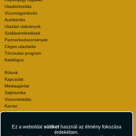
Utasbiztosítás
Vízumügyintézés
Autóbérlés
Utazási utalványok
Szállásértékelések
Partnerkedvezmények
Céges utaztatás
Törzsutas program
Katalógus
Rólunk
Kapcsolat
Médiaajánlat
Sajtószoba
Viszonteladás
Karrier
Pályázatok
Elismerések és díjak
Környezettudatosság
Ez a weboldal
sütiket
használ az élmény fokozása
érdekében.