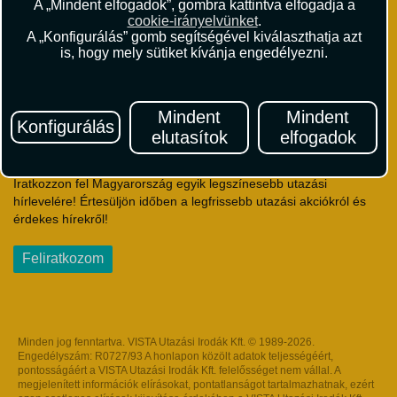
A „Mindent elfogadok”, gombra kattintva elfogadja a
Utazási Csomag Szerződési Feltételek
cookie-irányelvünket
.
Útlemondás-biztosítás Szerződési Feltételek
A „Konfigurálás” gomb segítségével kiválaszthatja azt
Utasbiztosítás Szerződési Feltételek
is, hogy mely sütiket kívánja engedélyezni.
Repülőjegy Szerződési Feltételek
Adatvédelem
Impresszum
Mindent
Mindent
Konfigurálás
elutasítok
elfogadok
Hírlevél
Iratkozzon fel Magyarország egyik legszínesebb utazási
hírlevelére! Értesüljön időben a legfrissebb utazási akciókról és
érdekes hírekről!
Feliratkozom
Minden jog fenntartva. VISTA Utazási Irodák Kft. © 1989-2026.
Engedélyszám: R0727/93 A honlapon közölt adatok teljességéért,
pontosságáért a VISTA Utazási Irodák Kft. felelősséget nem vállal. A
megjelenített információk elírásokat, pontatlanságot tartalmazhatnak, ezért